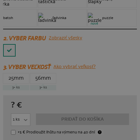
batoh
ľadvinka
puzzle
nové
2. VYBER FARBU
Zobraziť všetky
3.
VYBER VEĽKOSŤ
Ako vybrať veľkosť?
25mm
56mm
3+
ks
3+
ks
?
€
PRIDAŤ DO KOŠÍKA
+1 €
Prodloužit lhůtu
na výmenu
na 40 dní