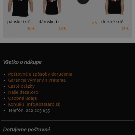
pánske tričko
dámske tričko
detské tričko
0 €
18 €
18 €
17 €
Všetko o nákupe
Poštovné a spôsoby doručenia
Garancia výmeny a vrátenia
Časté otázky
Naše desatoro
Osobné údaje
Kontakt
:
info@bastard.sk
Telefón: 222 205 835
Dotujeme poštovné