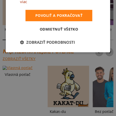
viac
POVOLIŤ A POKRAČOVAŤ
ODMIETNUŤ VŠETKO
Kakat-du
V presse
Vo forme
ZOBRAZIŤ PODROBNOSTI
NAJPREDÁVANEJŠIE POTLAČE
ZOBRAZIŤ VŠETKY
Vlastná potlač
Kakat-du
Bez potlače