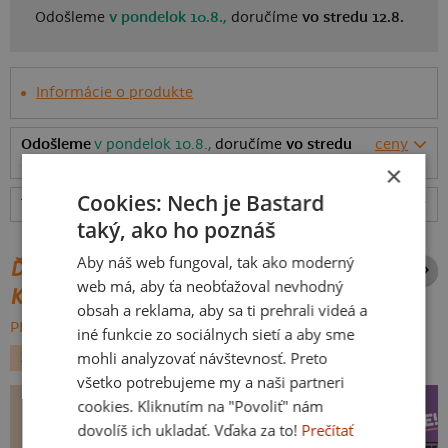
Odošleme
v pondelok 10.8.,
doručíme
vo stredu 12.8.
Informácie o produkte
Odošleme
v pondelok 10.8.,
doručíme
vo stredu
ceny
12.8.
×
Cookies: Nech je Bastard
Tabuľka veľkostí
: Akú vybrať?
rozmery
taký, ako ho poznáš
Aby náš web fungoval, tak ako moderný
ĎALŠIE POTLAČE Z ROVNAKEJ
web má, aby ťa neobťažoval nevhodný
KATEGÓRIE
obsah a reklama, aby sa ti prehrali videá a
PREHĽADÁVAŤ VŠETKO:
iné funkcie zo sociálnych sietí a aby sme
mohli analyzovať návštevnosť. Preto
ZVIERATKÁ
LÁSKA
PRÍLEŽITOSTI
všetko potrebujeme my a naši partneri
cookies. Kliknutím na "Povoliť" nám
dovolíš ich ukladať. Vďaka za to!
Prečítať