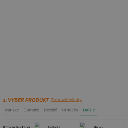
1. VYBER PRODUKT
Zobraziť všetky
Pánske
Dámske
Detské
Hrnčeky
Ďalšie
šiltovka truckerka
taštička
šľapky