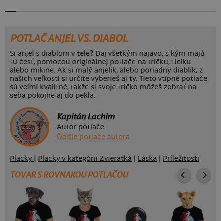
POTLAČ ANJEL VS. DIABOL
Si anjel s diablom v tele? Daj všetkým najavo, s kým majú
tú česť, pomocou originálnej potlače na tričku, tielku
alebo mikine. Ak si malý anjelik, alebo poriadny diablik, z
našich veľkostí si určite vyberieš aj ty. Tieto vtipné potlače
sú veľmi kvalitné, takže si svoje tričko môžeš zobrať na
seba pokojne aj do pekla.
Kapitán Lachim
Autor potlače
Ďalšie potlače autora
Placky
|
Placky v kategórii Zvieratká
|
Láska
|
Príležitosti
TOVAR S ROVNAKOU POTLAČOU