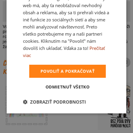
web má, aby ťa neobťažoval nevhodný
Kubi-Wan
obsah a reklama, aby sa ti prehrali videá a
Autor potlače
iné funkcie zo sociálnych sietí a aby sme
mohli analyzovať návštevnosť. Preto
Vojenská dochádzka nie je med lízať, o čom sa na vlastnej koži
presvedčil aj Petr Máchal, hlavný hrdina nasledujúcej
všetko potrebujeme my a naši partneri
rozprávky. Troch vojakov ťažko ranil, dvoch pomliaždil a
cookies. Kliknutím na "Povoliť" nám
jedného zosmiešnil, ako to bol ďalej? A vážne s čertom nie sú
žarty?
dovolíš ich ukladať. Vďaka za to!
Prečítať
viac
ĎALŠIE POTLAČE Z ROVNAKEJ
KATEGÓRIE
POVOLIŤ A POKRAČOVAŤ
ODMIETNUŤ VŠETKO
To je moje so ženou
ZOBRAZIŤ PODROBNOSTI