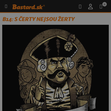
0
B14: S ČERTY NEJSOU ŽERTY