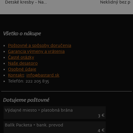
Detské kresby - Nahraj vlastnú
Neklidný bez pi
Všetko o nákupe
Poštovné a spôsoby doručenia
Garancia výmeny a vrátenia
Časté otázky
Naše desatoro
Osobné údaje
Kontakt
:
info@bastard.sk
Telefón: 222 205 835
Dotujeme poštovné
Výdajné miesto + platobná brána
3 €
Balík Packeta + bank. prevod
4 €