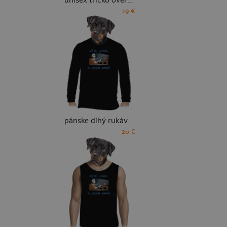
unisex tričko oversized
19 €
pánske dlhý rukáv
20 €