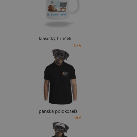
klasický hrnček
10 €
pánska polokošeľa
18 €