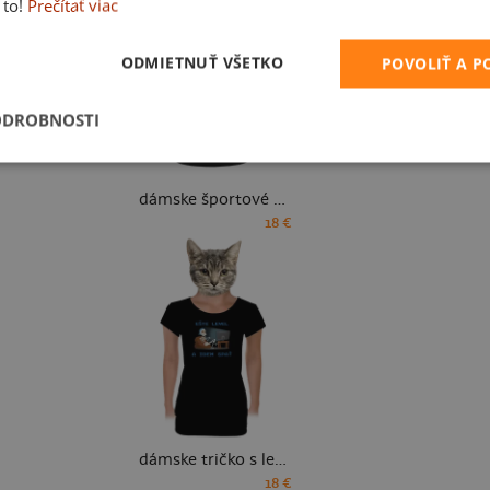
 to!
Prečítať viac
ODMIETNUŤ VŠETKO
POVOLIŤ A 
ODROBNOSTI
dámske športové tričko
18 €
dámske tričko s lemom
18 €