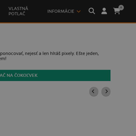
0
VLASTNÁ
INFORMÁCIE
POTLAČ
ponocovať, nejesť a len hltáš pixely. Ešte jeden,
em!
LAČ NA ČOKOĽVEK