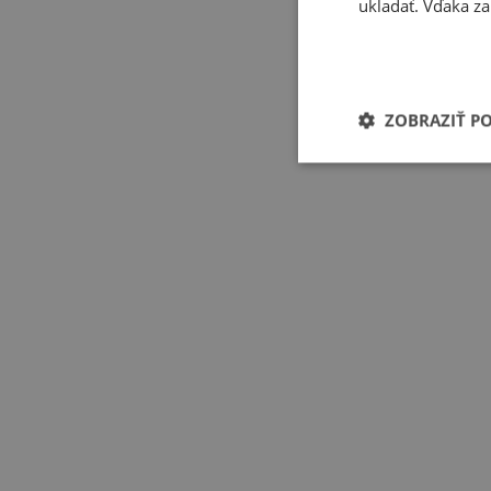
ukladať. Vďaka za
ZOBRAZIŤ P