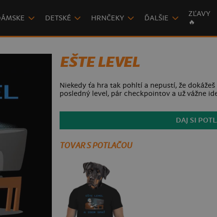
ZĽAVY
DÁMSKE
DETSKÉ
HRNČEKY
ĎALŠIE
🔥
EŠTE LEVEL
Niekedy ťa hra tak pohltí a nepustí, že dokážeš 
posledný level, pár checkpointov a už vážne id
DAJ SI POT
TOVAR S POTLAČOU