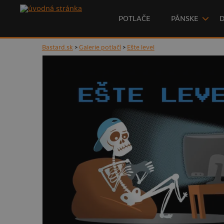
POTLAČE
PÁNSKE
Bastard.sk
>
Galerie potlačí
>
Ešte level