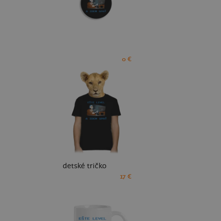
0 €
detské tričko
17 €