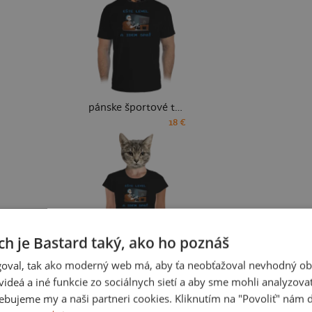
pánske športové tričko
18 €
ch je Bastard taký, ako ho poznáš
oval, tak ako moderný web má, aby ťa neobťažoval nevhodný ob
dámske tričko prémium
i videá a iné funkcie zo sociálnych sietí a aby sme mohli analyzova
19 €
ebujeme my a naši partneri cookies. Kliknutím na "Povoliť" nám d