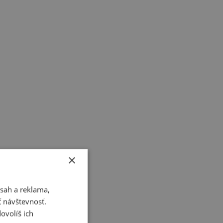
×
sah a reklama,
ť návštevnosť.
ovolíš ich