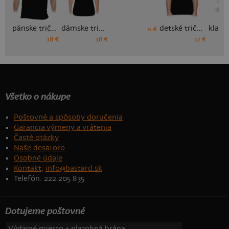
pánske tričko
dámske tričko
detské tričko
0 €
18 €
18 €
17 €
Všetko o nákupe
Poštovné a spôsoby doručenia
Garancia výmeny a vrátenia
Časté otázky
Naše desatoro
Osobné údaje
Kontakt
:
info@bastard.sk
Telefón: 222 205 835
Dotujeme poštovné
Výdajné miesto + platobná brána