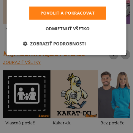
POVOLIŤ A POKRAČOVAŤ
ODMIETNUŤ VŠETKO
Kakat-du
V presse
Vo forme
ZOBRAZIŤ PODROBNOSTI
NAJPREDÁVANEJŠIE POTLAČE
ZOBRAZIŤ VŠETKY
Vlastná potlač
Kakat-du
Bez potlače