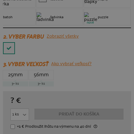
batoh
ľadvinka
puzzle
nové
2. VYBER FARBU
Zobraziť všetky
3.
VYBER VEĽKOSŤ
Ako vybrať veľkosť?
25mm
56mm
3+
ks
3+
ks
?
€
PRIDAŤ DO KOŠÍKA
+1 €
Prodloužit lhůtu
na výmenu
na 40 dní