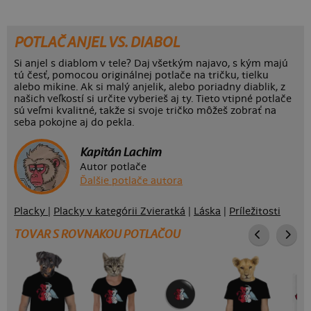
POTLAČ ANJEL VS. DIABOL
Si anjel s diablom v tele? Daj všetkým najavo, s kým majú
tú česť, pomocou originálnej potlače na tričku, tielku
alebo mikine. Ak si malý anjelik, alebo poriadny diablik, z
našich veľkostí si určite vyberieš aj ty. Tieto vtipné potlače
sú veľmi kvalitné, takže si svoje tričko môžeš zobrať na
seba pokojne aj do pekla.
Kapitán Lachim
Autor potlače
Ďalšie potlače autora
Placky
|
Placky v kategórii Zvieratká
|
Láska
|
Príležitosti
TOVAR S ROVNAKOU POTLAČOU