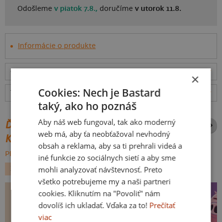
Odošleme
v piatok 7.8.,
doručíme
v utorok 11.8.
Informácie o produkte
Odošleme
v piatok 7.8.,
doručíme
v utorok 11.8.
ceny
×
Cookies: Nech je Bastard
Tabuľka veľkostí
: Akú vybrať?
rozmery
taký, ako ho poznáš
Aby náš web fungoval, tak ako moderný
ĎALŠIE POTLAČE Z ROVNAKEJ
web má, aby ťa neobťažoval nevhodný
KATEGÓRIE
obsah a reklama, aby sa ti prehrali videá a
PREHĽADÁVAŤ VŠETKO:
iné funkcie zo sociálnych sietí a aby sme
mohli analyzovať návštevnosť. Preto
ZVIERATKÁ
LÁSKA
PRÍLEŽITOSTI
všetko potrebujeme my a naši partneri
cookies. Kliknutím na "Povoliť" nám
dovolíš ich ukladať. Vďaka za to!
Prečítať
viac