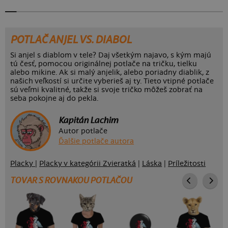
POTLAČ ANJEL VS. DIABOL
Si anjel s diablom v tele? Daj všetkým najavo, s kým majú
tú česť, pomocou originálnej potlače na tričku, tielku
alebo mikine. Ak si malý anjelik, alebo poriadny diablik, z
našich veľkostí si určite vyberieš aj ty. Tieto vtipné potlače
sú veľmi kvalitné, takže si svoje tričko môžeš zobrať na
seba pokojne aj do pekla.
Kapitán Lachim
Autor potlače
Ďalšie potlače autora
Placky
|
Placky v kategórii Zvieratká
|
Láska
|
Príležitosti
TOVAR S ROVNAKOU POTLAČOU