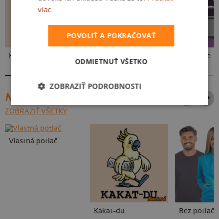
viac
POVOLIŤ A POKRAČOVAŤ
Kakat-du
V presse
Vo forme
ODMIETNUŤ VŠETKO
ZOBRAZIŤ PODROBNOSTI
NAJPREDÁVANEJŠIE POTLAČE
ZOBRAZIŤ VŠETKY
Vlastná potlač
Kakat-du
Bez potlače