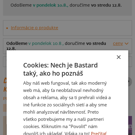
Odošleme
v pondelok 10.8.,
doručíme
vo stredu 12.8.
Informácie o produkte
Odošleme
v pondelok 10.8.,
doručíme
vo stredu
ceny
12.8.
×
Tabuľka veľkostí
: Akú vybrať?
rozmery
Cookies: Nech je Bastard
taký, ako ho poznáš
ĎALŠIE POTLAČE Z ROVNAKEJ
Aby náš web fungoval, tak ako moderný
KATEGÓRIE
web má, aby ťa neobťažoval nevhodný
obsah a reklama, aby sa ti prehrali videá a
PREHĽADÁVAŤ VŠETKO:
iné funkcie zo sociálnych sietí a aby sme
ZVIERATKÁ
LÁSKA
PRÍLEŽITOSTI
mohli analyzovať návštevnosť. Preto
všetko potrebujeme my a naši partneri
cookies. Kliknutím na "Povoliť" nám
dovolíš ich ukladať. Vďaka za to!
Prečítať