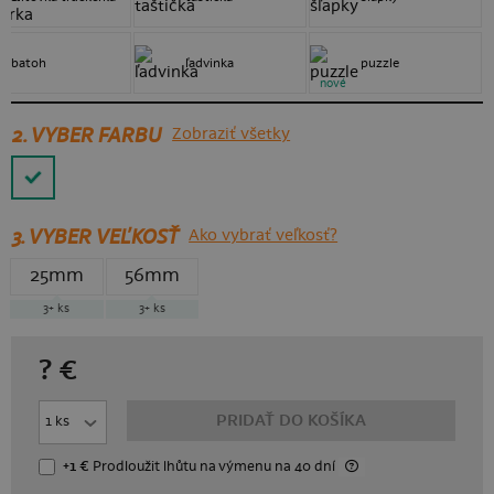
batoh
ľadvinka
puzzle
nové
2. VYBER FARBU
Zobraziť všetky
3.
VYBER VEĽKOSŤ
Ako vybrať veľkosť?
25mm
56mm
3+
ks
3+
ks
?
€
PRIDAŤ DO KOŠÍKA
+1 €
Prodloužit lhůtu
na výmenu
na 40 dní