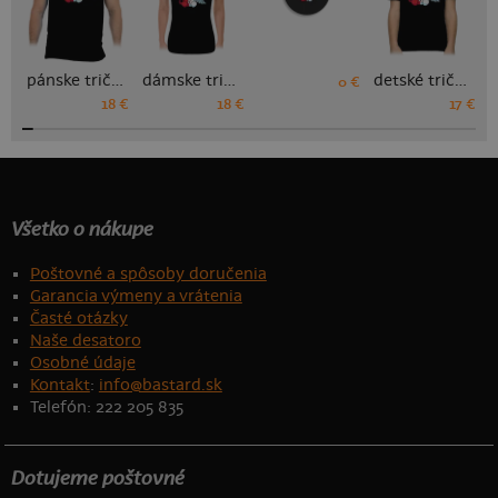
pánske tričko
dámske tričko
detské tričko
0 €
18 €
18 €
17 €
Všetko o nákupe
Poštovné a spôsoby doručenia
Garancia výmeny a vrátenia
Časté otázky
Naše desatoro
Osobné údaje
Kontakt
:
info@bastard.sk
Telefón: 222 205 835
Dotujeme poštovné