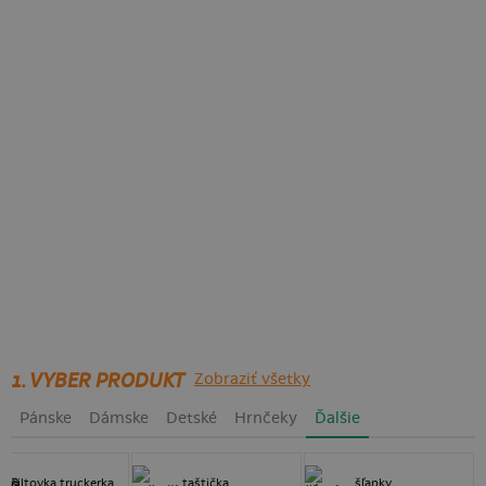
1. VYBER PRODUKT
Zobraziť všetky
Pánske
Dámske
Detské
Hrnčeky
Ďalšie
šiltovka truckerka
taštička
šľapky