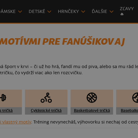
ZĽAVY
DÁMSKE
DETSKÉ
HRNČEKY
ĎALŠIE
🔥
MOTÍVMI PRE FANÚŠIKOV AJ
 šport v krvi – či už ho hrá, fandí mu od piva, alebo sa mu rád l
tričku, čo vydrží viac ako len rozcvičku.
s tričká
Cyklistické tričká
Basketbalové tričká
Baseballo
i vlastný motív
. Tréning nevynecháš, výhovorku si nechaj od cest
 BASTARDA?