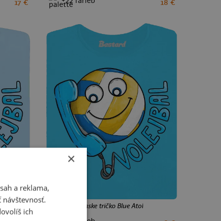
+22 farieb
17 €
18 €
XS
S
M
L
XL
XXL
×
sah a reklama,
ť návštevnosť.
Volejbal dámske tričko Blue Atol
ovolíš ich