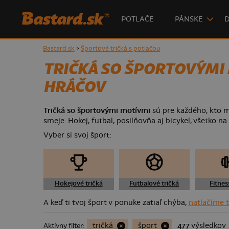
POTLAČE
PÁNSKE
Bastard.sk
>
Športové tričká s potlačou
TRIČKÁ SO ŠPORTOVÝMI 
HRÁČOV
Tričká so športovými motívmi
sú pre každého, kto má
smeje. Hokej, futbal, posilňovňa aj bicykel, všetko na 
Vyber si svoj šport:
Hokejové tričká
Futbalové tričká
Fitnes
A keď ti tvoj šport v ponuke zatiaľ chýba,
natlačíme t
PREČO ŠPORTOVÉ TRIČKO OD
tričká
šport
477
výsledkov
Aktívny filter: