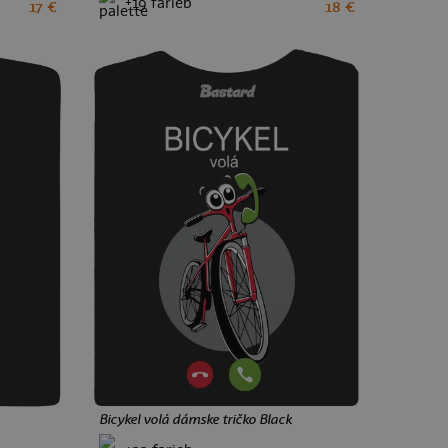
+19 farieb
17 €
18 €
XS
S
M
L
XL
XXL
a
ké
Bicykel volá dámske tričko Black