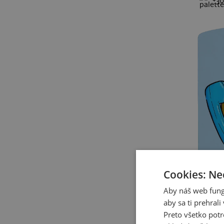
+30
Veľká noc
rozlúčka so slobodou
Marvel
pivo
Vianoce
hasiči
adrenalín
Ukrajina
futbal
Deň otcov
hubárenie
pre kamarátov
bez potlače
Česká republika
alergia
pre babičku a deda
Halloween
vlaky
doskové hry
cyklistika
vlastná potlač
jeseň
Cookies: Ne
kancelárske
darček
Stranger Things
Sandokan
Aby náš web fung
Rocky Balboa
Ironman
aby sa ti prehral
Volejbal
Grinch
Harley Quinn a Joker
Preto všetko potr