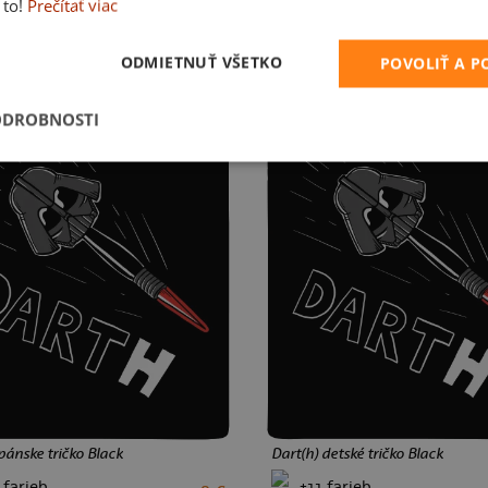
 farieb
+14 farieb
 to!
Prečítať viac
18 €
XS
S
M
L
XL
XXL
3XL
4
6
8
10
12
ODMIETNUŤ VŠETKO
POVOLIŤ A 
ODROBNOSTI
pánske tričko Black
Dart(h) detské tričko Black
 farieb
+11 farieb