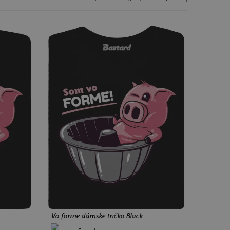
Fandenie s vtipom
Naše potlače neberú šport smrteľne vážne.
Trocha nadsádzky, trocha drzosti – presne ako
to na tribúne aj v šatni má byť.
vé tričko
 polyester
 priedušné
 pot, rýchlo schne
Vo forme dámske tričko Black
, pohyb, zápas