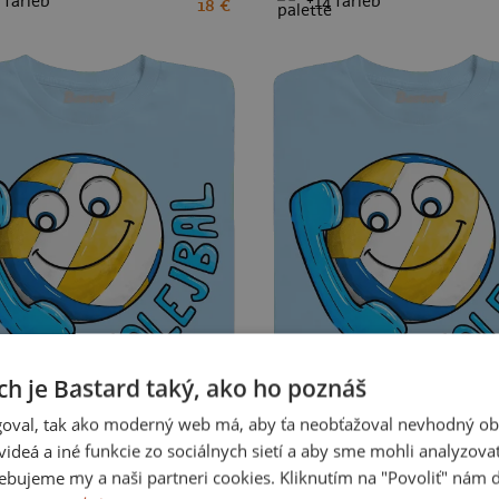
 farieb
+14 farieb
18 €
XS
S
M
L
XL
XXL
3XL
4
6
8
10
12
ch je Bastard taký, ako ho poznáš
oval, tak ako moderný web má, aby ťa neobťažoval nevhodný ob
i videá a iné funkcie zo sociálnych sietí a aby sme mohli analyzova
 pánske tričko Sky Blue
Volejbal detské tričko Sky Blue
ebujeme my a naši partneri cookies. Kliknutím na "Povoliť" nám d