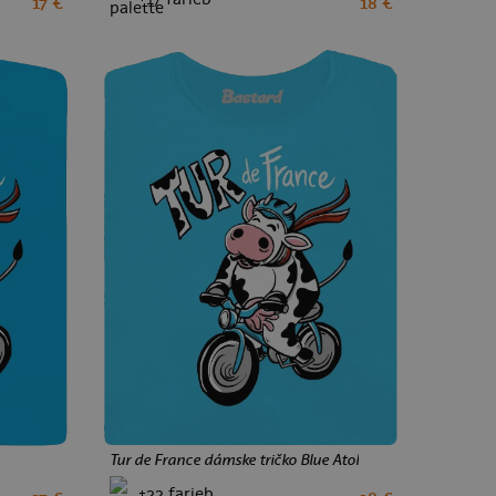
17 €
18 €
XS
S
M
L
XL
XXL
Tur de France dámske tričko Blue Atol
+22 farieb