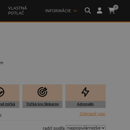
0
VLASTNÁ
INFORMÁCIE
POTLAČ
en
vé tričká
Tričká pre šípkarov
Adrenalín
Zobraziť viac
y.
radiť podľa