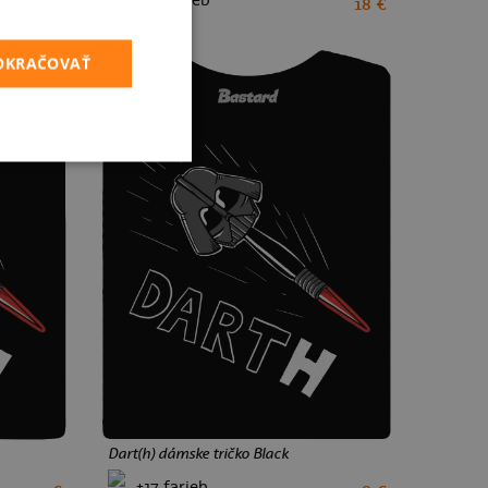
+22 farieb
17 €
18 €
XS
S
M
L
XL
XXL
POKRAČOVAŤ
Dart(h) dámske tričko Black
+17 farieb