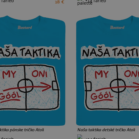
 farieb
+14 farieb
18 €
S
M
L
XL
XXL
3XL
4XL
5XL
2
4
6
8
10
12
do 24 h
~20 rokov
Expedícia skladových.
Tlačíme od roku 2006
„Potlač i farba trička zodpovedá obrázku,
rovnako sedí i veľkosť."
tika pánske tričko Atoll
Naša taktika detské tričko Atoll