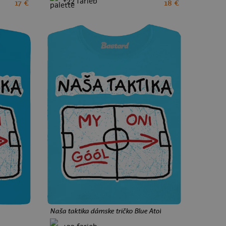
+22 farieb
17 €
18 €
XS
S
M
L
XL
XXL
tisíce
.
Potlačí na výber.
„Veľmi vtipný popisok, tričko je darček pre
priateľa a bol z neho nadšený!"
Ukázať menej
Naša taktika dámske tričko Blue Atol