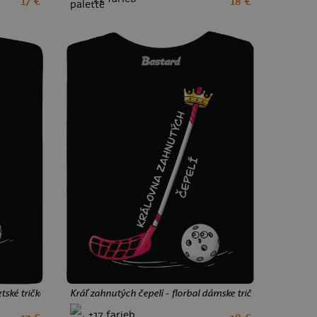
17 €
18 €
XS
S
M
L
XL
XXL
tské tričko Black
Kráľ zahnutých čepelí - florbal dámske tričko Black
+17 farieb