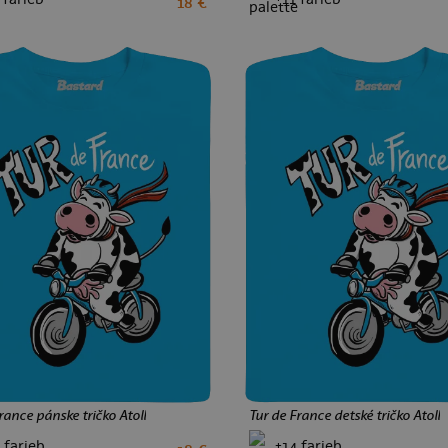
18 €
S
M
L
XL
XXL
3XL
4XL
5XL
2
4
6
8
10
12
rance pánske tričko Atoll
Tur de France detské tričko Atoll
 farieb
+14 farieb