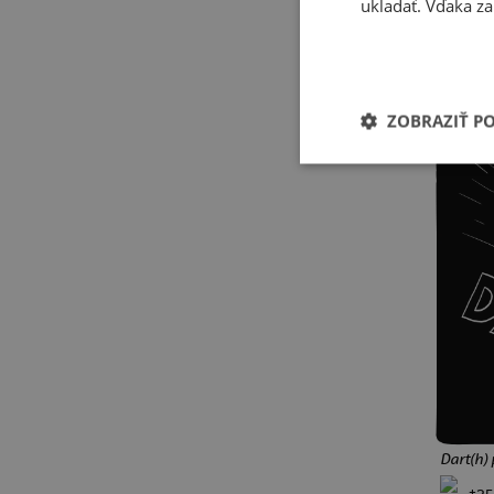
+30
Hra na oliheň
Wednesday
ukladať. Vďaka za
Červený trpaslík
Big Lebowski
Pán prsteňov
Votrelec
Cimrman
ZOBRAZIŤ P
dinosaury
jazvečíky
kapry
kapybary
kone
kuny
leňochody
líšky
medvede
opice
ryby
sliepky
sovy
vlci
ježkovia
pre učiteľov
šípky
baseball
basketbal
Minecraft
Pokémon
retro hry
narodeniny 30
narodeniny 40
narodeniny 50
Dart(h) 
narodeniny 60
+25