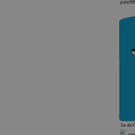
narodeniny 70
metal
XS
rock
punk
drum and bass
gitara
brainrot
memy
Labubu
Jiří Kára
rebel
Starej Bruna
Skibidi
prosecco
nápisy
absolventské
príležitosti
ajťáci
poľovnícka
kuchári
elektrikári
automechanici
zdravotníci
kamionisti
plavčíci
mäsiari
fotografi
pre ocka
pre mamu
pre babičku
pre dedka
pre priateľa
pre súrodencov
Tur de F
pre tínedžerov
pre rodinu
+30