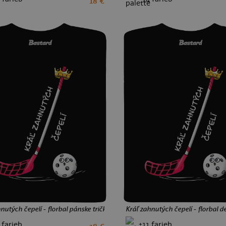
18 €
XS
S
M
L
XL
XXL
3XL
4
6
8
10
12
nutých čepelí - florbal pánske tričko Black
Kráľ zahnutých čepelí - florbal de
 farieb
+11 farieb