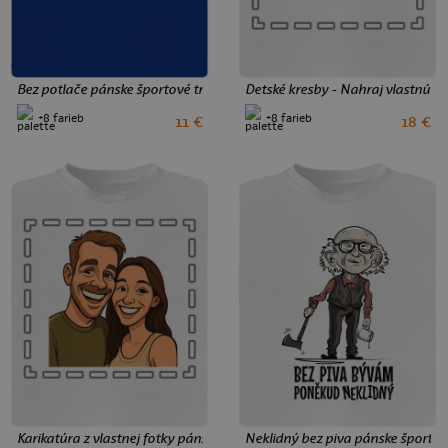
Bez potlače pánske športové tričko Royal Blue Mal
Detské kresby - Nahraj vlastnú p
+8 farieb
+8 farieb
11 €
18 €
S
M
L
XL
XXL
3XL
S
XXL
3XL
Karikatúra z vlastnej fotky pánske športové tričko White
Neklidný bez piva pánske športov