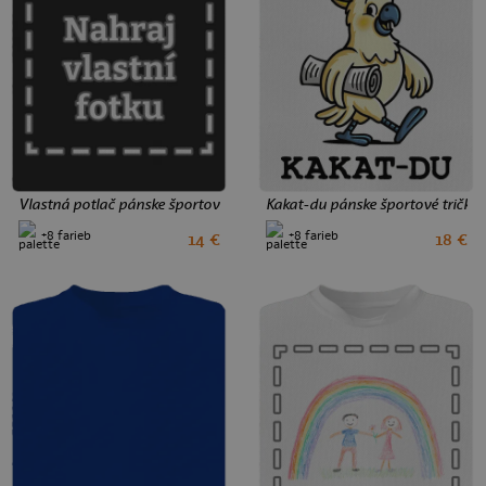
123 Kč
Vlastná potlač pánske športové tričko Black
Kakat-du pánske športové tričko 
+8 farieb
+8 farieb
14 €
18 €
S
L
XL
3XL
S
XXL
3XL