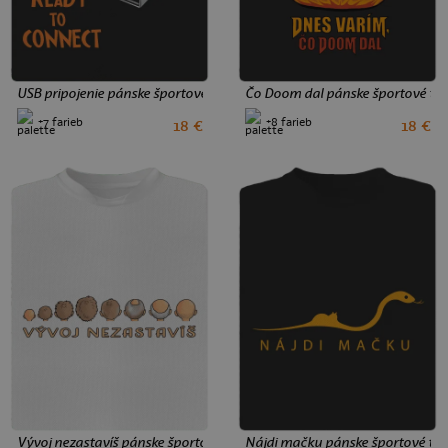
USB pripojenie pánske športové tričko Black
Čo Doom dal pánske športové tri
+7 farieb
+8 farieb
18 €
18 €
S
L
XL
3XL
S
L
XL
3XL
Vývoj nezastavíš pánske športové tričko White
Nájdi mačku pánske športové trič