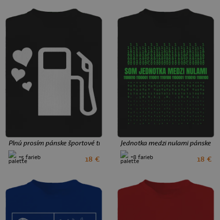
Plnú prosím pánske športové tričko Black
Jednotka medzi nulami pánske špo
+5 farieb
+8 farieb
18 €
18 €
S
L
XL
3XL
S
L
XL
3XL