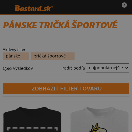
0
PÁNSKE TRIČKÁ ŠPORTOVÉ
Aktívny filter:
pánske
tričká športové
radiť podľa
1546
výsledkov
ZOBRAZIŤ FILTER TOVARU