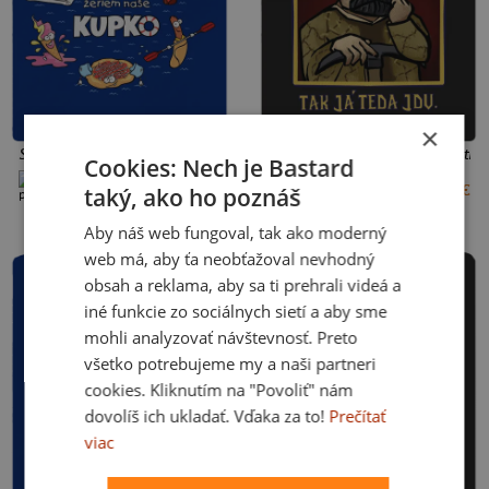
×
Slovenské kupko pánske športové tričko Royal Blue Mal
Zase práce? pánske športové trič
Cookies: Nech je Bastard
+8 farieb
+8 farieb
18 €
18 €
S
M
L
XL
XXL
3XL
S
L
XL
3XL
taký, ako ho poznáš
Aby náš web fungoval, tak ako moderný
web má, aby ťa neobťažoval nevhodný
obsah a reklama, aby sa ti prehrali videá a
iné funkcie zo sociálnych sietí a aby sme
mohli analyzovať návštevnosť. Preto
všetko potrebujeme my a naši partneri
cookies. Kliknutím na "Povoliť" nám
dovolíš ich ukladať. Vďaka za to!
Prečítať
viac