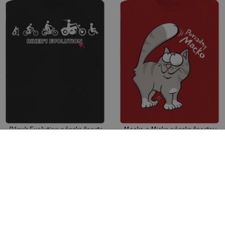
Biker’s Evolution pánske športové tričko Black
Macko a Micka pánske športové t
sekcia
+8 farieb
+6 farieb
18 €
18 €
S
L
XL
3XL
S
XL
XXL
3XL
pánske
dámske
detské
tovary
tričká
tielka
mikiny
spodná bielizeň
placky
vaky