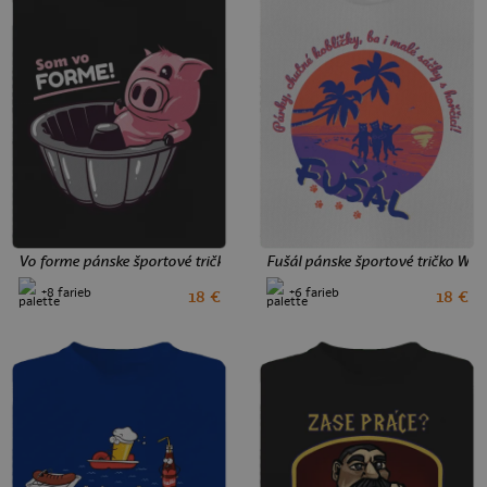
Vo forme pánske športové tričko Black
Fušál pánske športové tričko Whi
+8 farieb
+6 farieb
18 €
18 €
S
L
XL
3XL
S
XXL
3XL