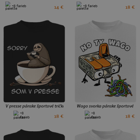
+8 farieb
+8 farieb
14 €
18 €
S
XXL
3XL
S
XXL
3XL
V presse pánske športové tričko Black
Wago svorka pánske športové tri
+8
+8
18 €
18 €
S
L
XL
3XL
S
XXL
3XL
farieb
farieb