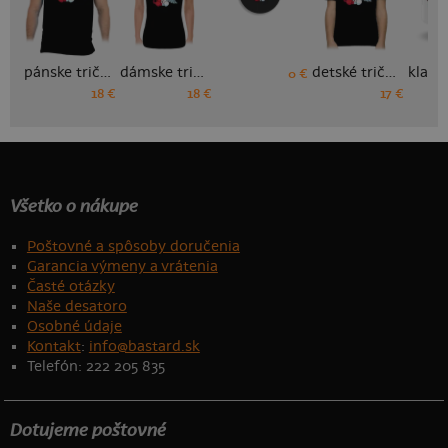
pánske tričko
dámske tričko
detské tričko
0 €
18 €
18 €
17 €
Všetko o nákupe
Poštovné a spôsoby doručenia
Garancia výmeny a vrátenia
Časté otázky
Naše desatoro
Osobné údaje
Kontakt
:
info@bastard.sk
Telefón: 222 205 835
Dotujeme poštovné