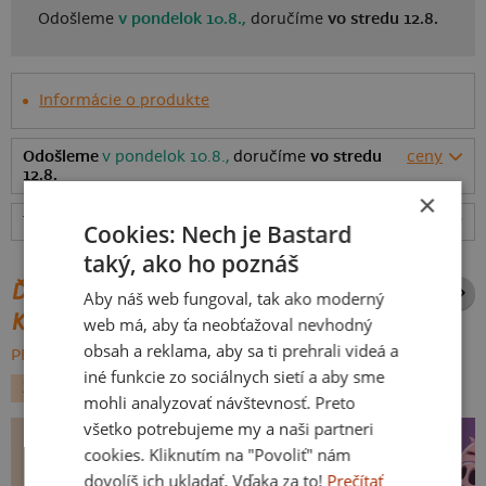
Odošleme
v pondelok 10.8.,
doručíme
vo stredu 12.8.
Informácie o produkte
Odošleme
v pondelok 10.8.,
doručíme
vo stredu
ceny
12.8.
×
Tabuľka veľkostí
: Akú vybrať?
rozmery
Cookies: Nech je Bastard
taký, ako ho poznáš
ĎALŠIE POTLAČE Z ROVNAKEJ
Aby náš web fungoval, tak ako moderný
KATEGÓRIE
web má, aby ťa neobťažoval nevhodný
obsah a reklama, aby sa ti prehrali videá a
PREHĽADÁVAŤ VŠETKO:
iné funkcie zo sociálnych sietí a aby sme
ZVIERATKÁ
LÁSKA
PRÍLEŽITOSTI
mohli analyzovať návštevnosť. Preto
všetko potrebujeme my a naši partneri
cookies. Kliknutím na "Povoliť" nám
dovolíš ich ukladať. Vďaka za to!
Prečítať