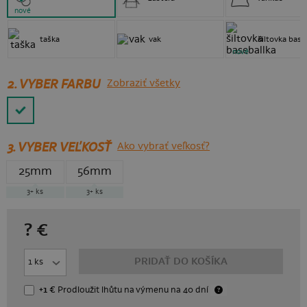
nové
taška
vak
šiltovka base
nové
2. VYBER FARBU
Zobraziť všetky
3.
VYBER VEĽKOSŤ
Ako vybrať veľkosť?
25mm
56mm
3+
ks
3+
ks
?
€
PRIDAŤ DO KOŠÍKA
+1 €
Prodloužit lhůtu
na výmenu
na 40 dní