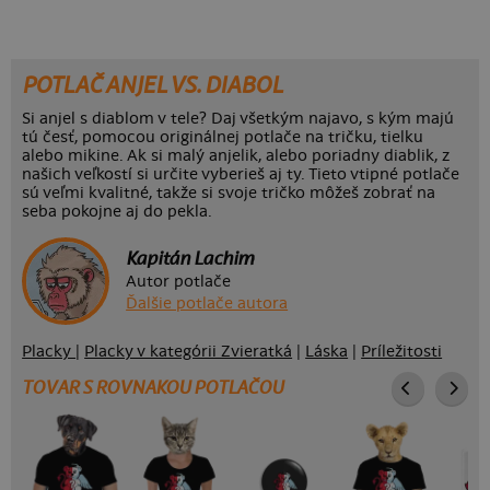
POTLAČ ANJEL VS. DIABOL
Si anjel s diablom v tele? Daj všetkým najavo, s kým majú
tú česť, pomocou originálnej potlače na tričku, tielku
alebo mikine. Ak si malý anjelik, alebo poriadny diablik, z
našich veľkostí si určite vyberieš aj ty. Tieto vtipné potlače
sú veľmi kvalitné, takže si svoje tričko môžeš zobrať na
seba pokojne aj do pekla.
Kapitán Lachim
Autor potlače
Ďalšie potlače autora
Placky
|
Placky v kategórii Zvieratká
|
Láska
|
Príležitosti
TOVAR S ROVNAKOU POTLAČOU