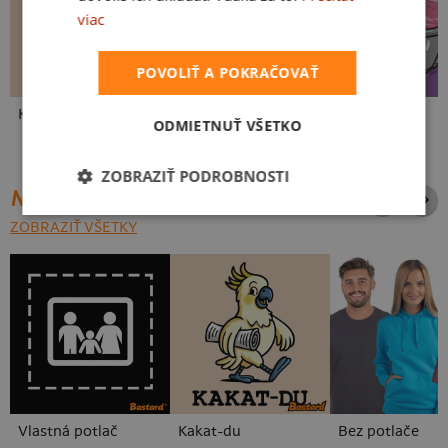
viac
POVOLIŤ A POKRAČOVAŤ
Kakat-du
V presse
Vo forme
ODMIETNUŤ VŠETKO
ZOBRAZIŤ PODROBNOSTI
NAJPREDÁVANEJŠIE POTLAČE
ZOBRAZIŤ VŠETKY
Vlastná potlač
Kakat-du
Bez potlače