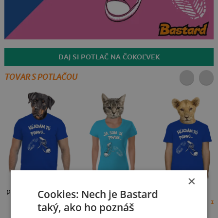
DAJ SI POTLAČ NA ČOKOĽVEK
TOVAR S POTLAČOU
×
Cookies: Nech je Bastard
pánske tričko
dámske tričko
detské tričko
18 €
18 €
17
taký, ako ho poznáš