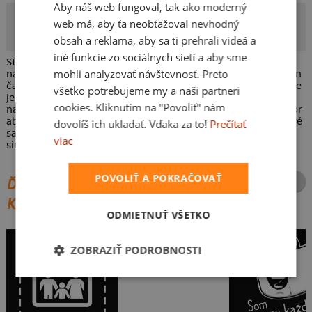
Aby náš web fungoval, tak ako moderný
MN
web má, aby ťa neobťažoval nevhodný
Autor potlače
obsah a reklama, aby sa ti prehrali videá a
iné funkcie zo sociálnych sietí a aby sme
Stále nemôžeš nájsť tu pravú? Nezúfaj, každý sa celkom
mohli analyzovať návštevnosť. Preto
načaká, než objaví tú svoju vyvolenú. Ale vedz, že až príde ten
čas, začaruje ti ta kráska hlavu tak, že nebudeš vedieť kolko je
všetko potrebujeme my a naši partneri
jedna plus jedna. Môžete si zvoliť docela voľný vzťah alebo si
cookies. Kliknutím na "Povoliť" nám
naopak hýčkat svoje záväzky, je to len na vás. Len si daj pozor
aby si od tej pravej (conversky) nedostal kopačky, obidve lavé
dovolíš ich ukladať. Vďaka za to!
Prečítať
samozrejme. To by si potom zas mohol ísť kopať za tým
viac
single. Nezávezne!
POVOLIŤ A POKRAČOVAŤ
ĎALŠIE POTLAČE Z ROVNAKEJ
KATEGÓRIE
ODMIETNUŤ VŠETKO
ZOBRAZIŤ PODROBNOSTI
To je moje so ženou