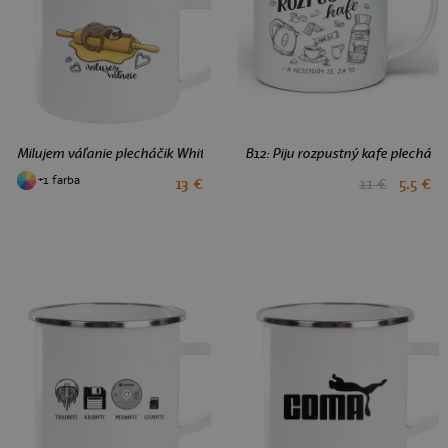
Milujem váľanie plecháčik White
B12: Piju rozpustný kafe plecháčik
+1 farba
11 €
5.5 €
13 €