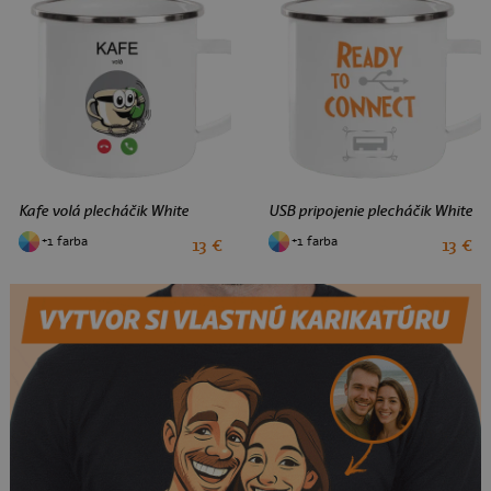
Kafe volá plecháčik White
USB pripojenie plecháčik White
+1 farba
+1 farba
13 €
13 €