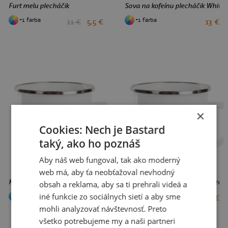
Furt melu plecháčik
Sova na kofeínu plecháčik White
+1 farba
+1 farba
11 €
5.5 €
13 €
×
Cookies: Nech je Bastard
taký, ako ho poznáš
Aby náš web fungoval, tak ako moderný
web má, aby ťa neobťažoval nevhodný
Kapučičíno plecháčik White
Ghibli efekt z vlastnej fotky plech
obsah a reklama, aby sa ti prehrali videá a
iné funkcie zo sociálnych sietí a aby sme
+1 farba
+1 farba
13 €
13 €
mohli analyzovať návštevnosť. Preto
všetko potrebujeme my a naši partneri