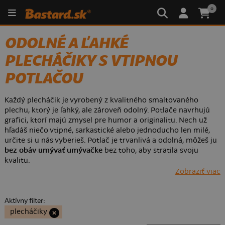
0
ODOLNÉ A ĽAHKÉ
PLECHÁČIKY S VTIPNOU
POTLAČOU
Každý plecháčik je vyrobený z kvalitného smaltovaného
plechu, ktorý je ľahký, ale zároveň odolný. Potlače navrhujú
grafici, ktorí majú zmysel pre humor a originalitu. Nech už
hľadáš niečo vtipné, sarkastické alebo jednoducho len milé,
určite si u nás vyberieš. Potlač je trvanlivá a odolná, môžeš ju
bez obáv umývať umývačke
bez toho, aby stratila svoju
kvalitu.
Zobraziť viac
ĽAHKÝ, ODOLNÝ A PLNÝ
HUMORU. TO JE PLECHOVÝ
Aktívny filter:
HRNČEK OD SPOLOČNOSTI
plecháčiky