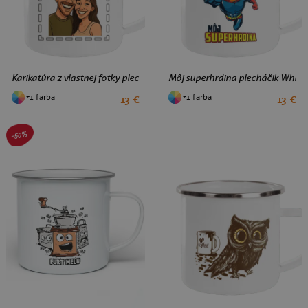
Karikatúra z vlastnej fotky plecháčik White
Môj superhrdina plecháčik White
+1 farba
+1 farba
13 €
13 €
-50%