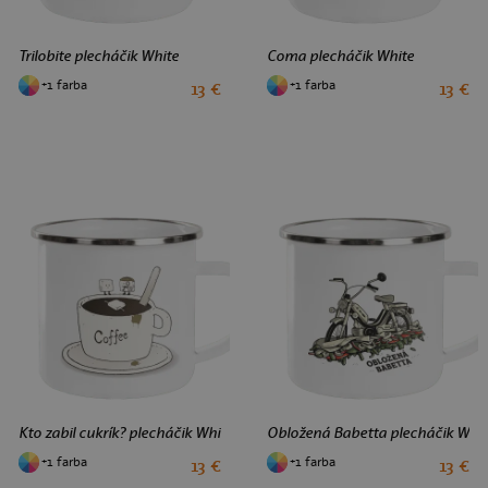
Trilobite plecháčik White
Coma plecháčik White
+1 farba
+1 farba
13 €
13 €
Kto zabil cukrík? plecháčik White
Obložená Babetta plecháčik Whit
+1 farba
+1 farba
13 €
13 €