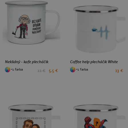
Neklidný - kafe plecháčik
Coffee help plecháčik White
+1 farba
+1 farba
11 €
5.5 €
13 €