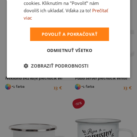
cookies. Kliknutím na "Povoliť" nám
dovolíš ich ukladať. Vďaka za to!
Prečítať
viac
POVOLIŤ A POKRAČOVAŤ
ODMIETNUŤ VŠETKO
ZOBRAZIŤ PODROBNOSTI
Neklidná bez kafe plecháčik White
Padá server plecháčik White
+1 farba
+1 farba
13 €
13 €
-50%