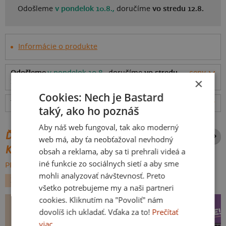
Odošleme
v pondelok 10.8.,
doručíme
vo stredu 12.8.
Informácie o produkte
Odošleme
v pondelok 10.8.,
doručíme
vo stredu
ceny
×
12.8.
Cookies: Nech je Bastard
Tabuľka veľkostí
: Akú vybrať?
rozmery
taký, ako ho poznáš
Aby náš web fungoval, tak ako moderný
ĎALŠIE POTLAČE Z ROVNAKEJ
web má, aby ťa neobťažoval nevhodný
KATEGÓRIE
obsah a reklama, aby sa ti prehrali videá a
iné funkcie zo sociálnych sietí a aby sme
PREHĽADÁVAŤ VŠETKO:
mohli analyzovať návštevnosť. Preto
ZVIERATKÁ
LÁSKA
PRÍLEŽITOSTI
všetko potrebujeme my a naši partneri
cookies. Kliknutím na "Povoliť" nám
dovolíš ich ukladať. Vďaka za to!
Prečítať
viac