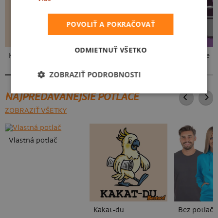
POVOLIŤ A POKRAČOVAŤ
ODMIETNUŤ VŠETKO
Kakat-du
V presse
Vo forme
ZOBRAZIŤ PODROBNOSTI
NAJPREDÁVANEJŠIE POTLAČE
ZOBRAZIŤ VŠETKY
Vlastná potlač
Kakat-du
Bez potlače