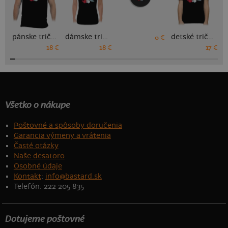
pánske tričko
dámske tričko
detské tričko
0 €
18 €
18 €
17 €
Všetko o nákupe
Poštovné a spôsoby doručenia
Garancia výmeny a vrátenia
Časté otázky
Naše desatoro
Osobné údaje
Kontakt
:
info@bastard.sk
Telefón: 222 205 835
Dotujeme poštovné