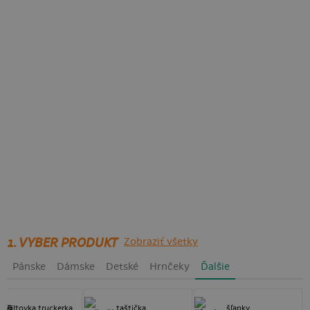
1. VYBER PRODUKT
Zobraziť všetky
Pánske
Dámske
Detské
Hrnčeky
Ďalšie
šiltovka truckerka
taštička
šľapky