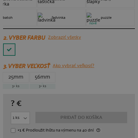
batoh
ľadvinka
puzzle
nové
2. VYBER FARBU
Zobraziť všetky
3.
VYBER VEĽKOSŤ
Ako vybrať veľkosť?
25mm
56mm
3+
ks
3+
ks
?
€
PRIDAŤ DO KOŠÍKA
+1 €
Prodloužit lhůtu
na výmenu
na 40 dní