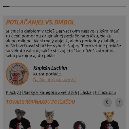
POTLAČ ANJEL VS. DIABOL
Si anjel s diablom v tele? Daj všetkým najavo, s kým majú
tú česť, pomocou originálnej potlače na tričku, tielku
alebo mikine. Ak si malý anjelik, alebo poriadny diablik, z
našich veľkostí si určite vyberieš aj ty. Tieto vtipné potlače
sú veľmi kvalitné, takže si svoje tričko môžeš zobrať na
seba pokojne aj do pekla.
Kapitán Lachim
Autor potlače
Ďalšie potlače autora
Placky
|
Placky v kategórii Zvieratká
|
Láska
|
Príležitosti
TOVAR S ROVNAKOU POTLAČOU