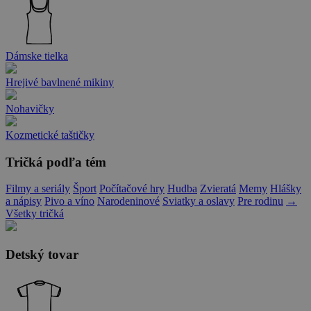
Dámske tielka
Hrejivé bavlnené mikiny
Nohavičky
Kozmetické taštičky
Tričká podľa tém
Filmy a seriály
Šport
Počítačové hry
Hudba
Zvieratá
Memy
Hlášky
a nápisy
Pivo a víno
Narodeninové
Sviatky a oslavy
Pre rodinu
→
Všetky tričká
Detský tovar