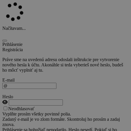
Načítavam...
Prihlásenie
Registrácia
Práve sme na uvedenú adresu odoslali inštrukcie pre vytvorenie
nového hesla k účtu. Akonáhle si teda vyberieš nové heslo, budeš
ho môcť vyplniť aj tu.
E-mail
Heslo
Neodhlasovať
Vyplňte prosím všetky povinné polia.
Zadaný e-mail je vo zlom formáte. Skontroluj ho prosím a zadaj
znova.
Prihlásenie sa bohužiaľ nepodarilo. Heslo nesedí. Pokiaľ si ho