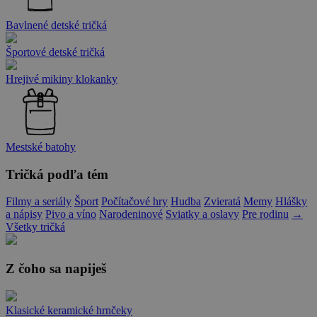
Bavlnené detské tričká
Športové detské tričká
Hrejivé mikiny klokanky
Mestské batohy
Tričká podľa tém
Filmy a seriály
Šport
Počítačové hry
Hudba
Zvieratá
Memy
Hlášky
a nápisy
Pivo a víno
Narodeninové
Sviatky a oslavy
Pre rodinu
→
Všetky tričká
Z čoho sa napiješ
Klasické keramické hrnčeky