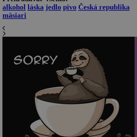
alkohol
láska
jedlo
pivo
Česká republika
mäsiari