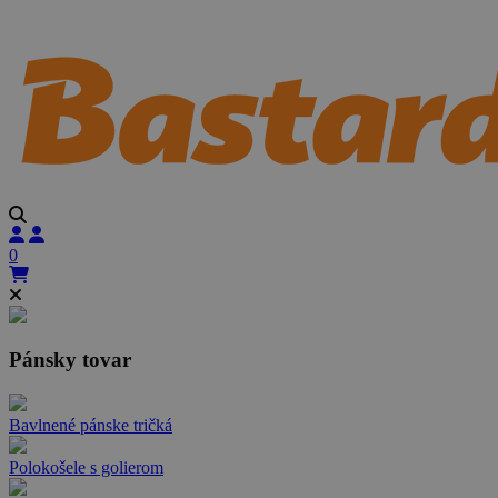
0
Pánsky tovar
Bavlnené pánske tričká
Polokošele s golierom