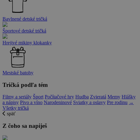
Bavlnené detské tričká
Športové detské tričká
Hrejivé mikiny klokanky
Mestské batohy
Tričká podľa tém
Filmy a seriály
Šport
Počítačové hry
Hudba
Zvieratá
Memy
Hlášky
a nápisy
Pivo a víno
Narodeninové
Sviatky a oslavy
Pre rodinu
→
Všetky tričká
späť
Z čoho sa napiješ