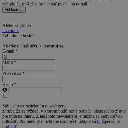
zabudol/a, môžeš si ho nechať poslať na e-mail.
Prihlásiť sa
Alebo sa prihlás:
facebook
Zabudnuté heslo?
Ak ešte nemáš účet,
zaregistruj sa
.
E-mail *
Meno *
Priezvisko *
Heslo *
Súhlasím so zasielaním newsletteru
zhruba 2x za týždeň, v ktorom budú nové potlače, akcie alebo zľavy
pre mňa na mieru. Z takéhoto newsletteru je možne sa kedykoľvek
odhlásiť. Podmienky o ochrane osobných údajov sú
tu
(špeciálne
bod
3.4
).