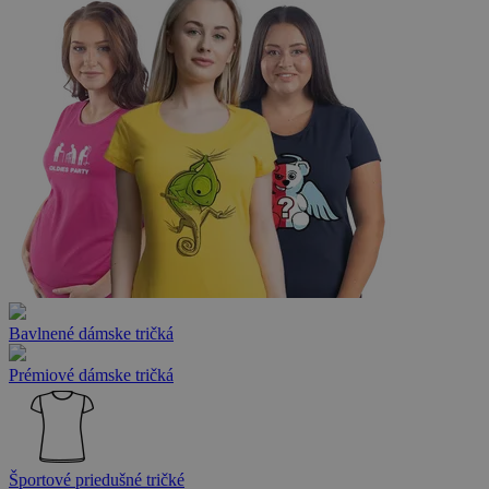
Bavlnené dámske tričká
Prémiové dámske tričká
Športové priedušné tričké