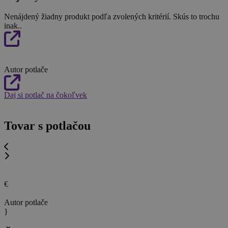
Nenájdený žiadny produkt podľa zvolených kritérií. Skús to trochu
inak..
Autor potlače
Daj si potlač na čokoľvek
Tovar s potlačou
€
Autor potlače
}