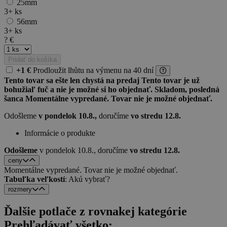
25mm
3+
ks
56mm
3+
ks
?
€
Pridať do košíka
+1 €
Prodloužit lhůtu
na výmenu
na 40 dní
Tento tovar sa ešte len chystá na predaj
Tento tovar je už
bohužiaľ fuč a nie je možné si ho objednať.
Skladom, posledná
šanca
Momentálne vypredané. Tovar nie je možné objednať.
Odošleme
v pondelok 10.8.,
doručíme
vo stredu 12.8.
Informácie o produkte
Odošleme
v pondelok 10.8.,
doručíme
vo stredu 12.8.
ceny
Momentálne vypredané. Tovar nie je možné objednať.
Tabuľka veľkostí
: Akú vybrať?
rozmery
Ďalšie potlače z rovnakej kategórie
Prehľadávať všetko: