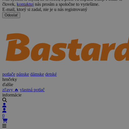
človek,
kontaktuj
nás prosím a spoločne to vyriešime.
E-mail, ktorý si zadal, nie je u nás registrovaný
Odoslať
potlače
pánske
dámske
detské
hrnčeky
ďalšie
zľavy 🔥
vlastná potlač
informácie
0