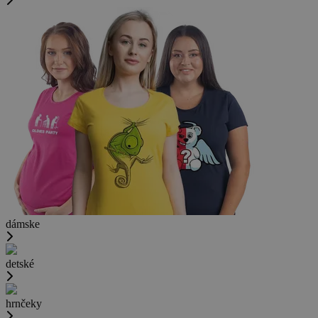
dámske
detské
hrnčeky