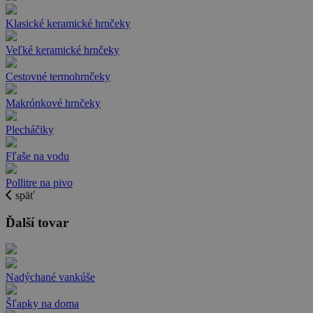
Klasické keramické hrnčeky
Veľké keramické hrnčeky
Cestovné termohrnčeky
Makrónkové hrnčeky
Plecháčiky
Fľaše na vodu
Pollitre na pivo
späť
Ďalší tovar
Nadýchané vankúše
Šľapky na doma