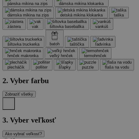
pánska mikina na zips
dámska mikina klokanka
dámska mikina na zips
detská mikina klokanka
taška
zástera
vak
šiltovka baseballka
vankúš
batoh
šiltovka truckerka
taštička
ľadvinka
hrnček makronka
veľký hrnček
termohrnček
plecháčik
polliter
šľapky
puzzle
flaša na vodu
2. Vyber farbu
Zobraziť všetky
3.
Vyber veľkosť
Ako vybrať veľkosť?