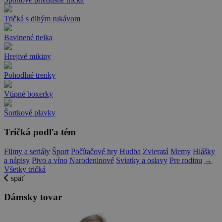
Tričká s dlhým rukávom
Bavlnené tielka
Hrejivé mikiny
Pohodlné trenky
Vtipné boxerky
Šortkové plavky
Tričká podľa tém
Filmy a seriály
Šport
Počítačové hry
Hudba
Zvieratá
Memy
Hlášky
a nápisy
Pivo a víno
Narodeninové
Sviatky a oslavy
Pre rodinu
→
Všetky tričká
späť
Dámsky tovar