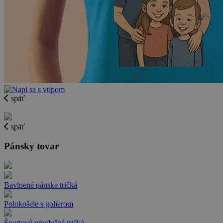
späť
späť
Pánsky tovar
Bavlnené pánske tričká
Polokošele s golierom
Športové priedušné tričká