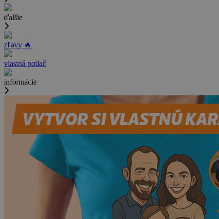
ďalšie
zľavy 🔥
vlastná potlač
informácie