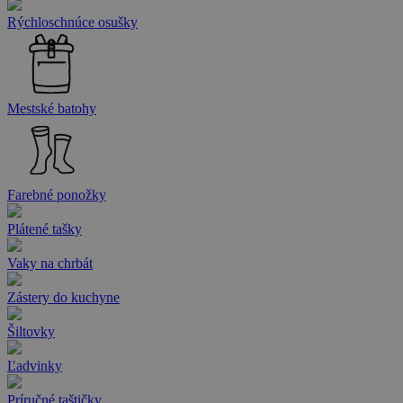
Rýchloschnúce osušky
Mestské batohy
Farebné ponožky
Plátené tašky
Vaky na chrbát
Zástery do kuchyne
Šiltovky
Ľadvinky
Príručné taštičky