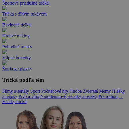
Športové priedušné tričká
Tričká s dlhým rukávom
Bavlnené tielka
Hrejivé mikiny
Pohodlné trenky
Vtipné boxerky
Šortkové plavky
Tričká podľa tém
Filmy a seriály
Šport
Počítačové hry
Hudba
Zvieratá
Memy
Hlášky
a nápisy
Pivo a víno
Narodeninové
Sviatky a oslavy
Pre rodinu
→
Všetky tričká