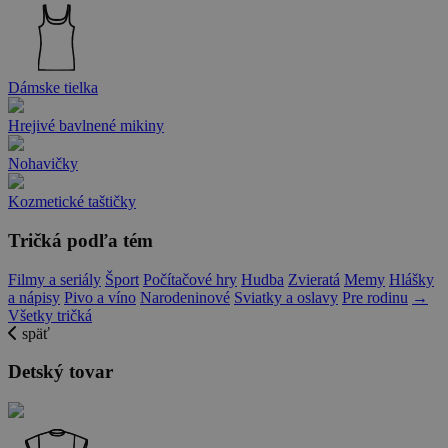
Dámske tielka
Hrejivé bavlnené mikiny
Nohavičky
Kozmetické taštičky
Tričká podľa tém
Filmy a seriály
Šport
Počítačové hry
Hudba
Zvieratá
Memy
Hlášky
a nápisy
Pivo a víno
Narodeninové
Sviatky a oslavy
Pre rodinu
→
Všetky tričká
späť
Detský tovar