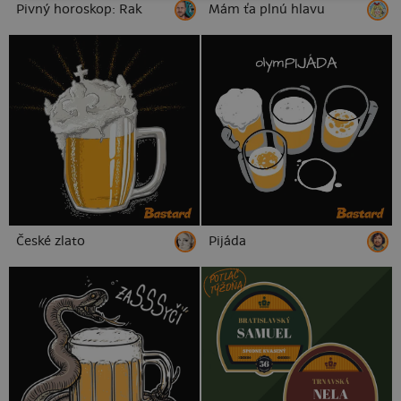
Pivný horoskop: Rak
Mám ťa plnú hlavu
České zlato
Pijáda
POTLAČ
TÝŽDŇA