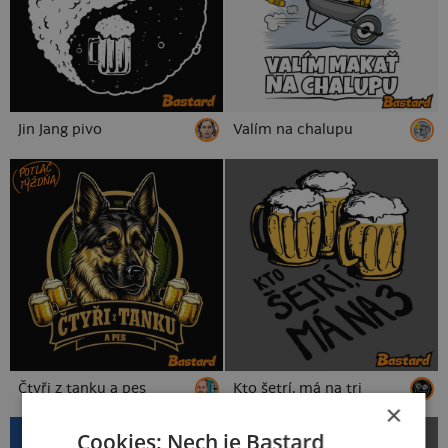
Jin Jang pivo
Valím na chalupu
POTLAČ
TÝŽDŇA
Čtyři z tanku a pes
Kto šetrí, má na tri
×
Cookies: Nech je Bastard