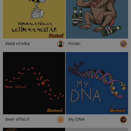
Malá včielka
Pivián
Beer effect!
My DNA