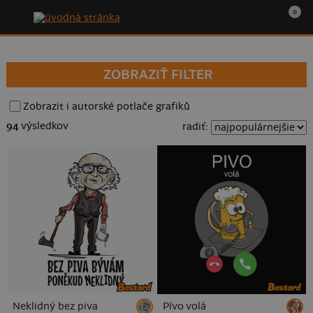
0
ZOBRAZIŤ FILTER
Zobrazit i autorské potlače grafiků
94
výsledkov
radiť:
Neklidný bez piva
Pívo volá