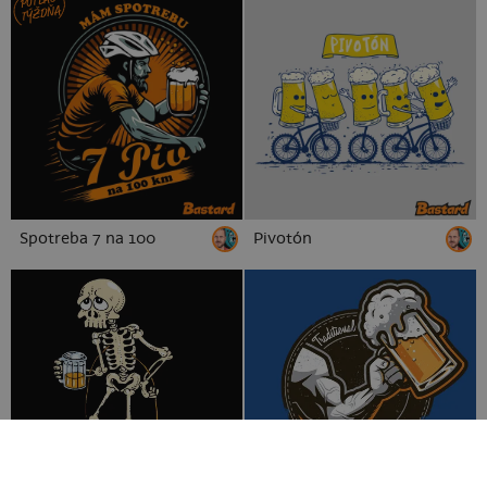
POTLAČ
TÝŽDŇA
Spotreba 7 na 100
Pivotón
zvieratká
alkohol
sex
geek
pre páry
filmy a seriály