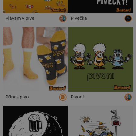
Plávam v pive
Pivečka
Přines pivo
Pivoni