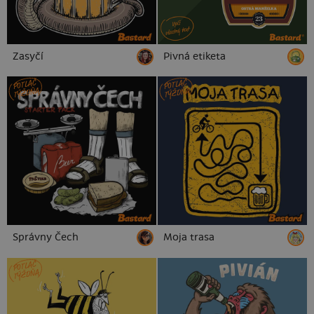
Zasyčí
Pivná etiketa
POTLAČ
POTLAČ
TÝŽDŇA
TÝŽDŇA
Správny Čech
Moja trasa
POTLAČ
TÝŽDŇA