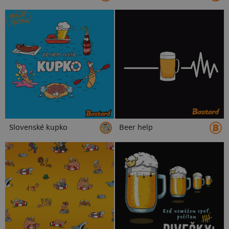
POTLAČ
TÝŽDŇA
Slovenské kupko
Beer help