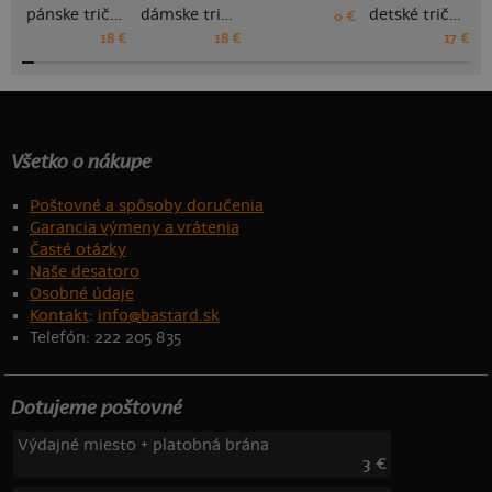
pánske tričko
dámske tričko
detské tričko
0 €
18 €
18 €
17 €
Všetko o nákupe
Poštovné a spôsoby doručenia
Garancia výmeny a vrátenia
Časté otázky
Naše desatoro
Osobné údaje
Kontakt
:
info@bastard.sk
Telefón: 222 205 835
Dotujeme poštovné
Výdajné miesto + platobná brána
3 €