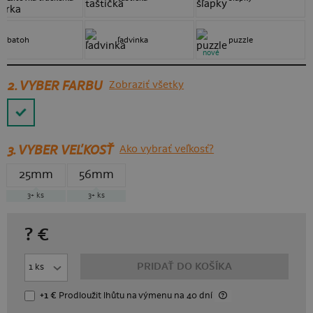
batoh
ľadvinka
puzzle
nové
2. VYBER FARBU
Zobraziť všetky
3.
VYBER VEĽKOSŤ
Ako vybrať veľkosť?
25mm
56mm
3+
ks
3+
ks
?
€
PRIDAŤ DO KOŠÍKA
+1 €
Prodloužit lhůtu
na výmenu
na 40 dní