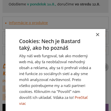
Odošleme
v pondelok 10.8.,
doručíme
vo stredu 12.8.
Informácie o produkte
×
Odošleme
v pondelok 10.8.,
doručíme
vo stredu
ceny
Cookies: Nech je Bastard
12.8.
taký, ako ho poznáš
Tabuľka veľkostí
: Akú vybrať?
rozmery
Aby náš web fungoval, tak ako moderný
web má, aby ťa neobťažoval nevhodný
ĎALŠIE POTLAČE Z ROVNAKEJ
obsah a reklama, aby sa ti prehrali videá a
KATEGÓRIE
iné funkcie zo sociálnych sietí a aby sme
mohli analyzovať návštevnosť. Preto
PREHĽADÁVAŤ VŠETKO:
všetko potrebujeme my a naši partneri
ALKOHOL
LÁSKA
JEDLO
PIVO
cookies. Kliknutím na "Povoliť" nám
dovolíš ich ukladať. Vďaka za to!
Prečítať
ČESKÁ REPUBLIKA
MÄSIARI
viac