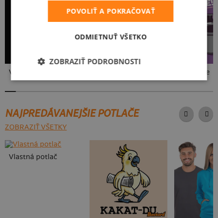
POVOLIŤ A POKRAČOVAŤ
ODMIETNUŤ VŠETKO
ZOBRAZIŤ PODROBNOSTI
V presse
Neklidný bez piva
Vo forme
NAJPREDÁVANEJŠIE POTLAČE
ZOBRAZIŤ VŠETKY
Vlastná potlač