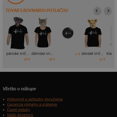
TOVAR S ROVNAKOU POTLAČOU
pánske tričko
dámske tričko
detské tričko
0 €
18 €
18 €
17 €
Všetko o nákupe
Poštovné a spôsoby doručenia
Garancia výmeny a vrátenia
Časté otázky
Naše desatoro