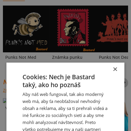
Punks Not Med
Známka punku
Punks Not Dea
×
Cookies: Nech je Bastard
NAJPREDÁVANEJŠIE POTLAČE
taký, ako ho poznáš
ZOBRAZIŤ VŠETKY
Aby náš web fungoval, tak ako moderný
web má, aby ťa neobťažoval nevhodný
obsah a reklama, aby sa ti prehrali videá a
Vlastná potlač
iné funkcie zo sociálnych sietí a aby sme
mohli analyzovať návštevnosť. Preto
všetko potrebujeme my a naši partneri