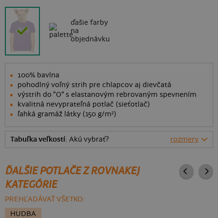
ďašie farby
na
objednávku
100% bavlna
pohodlný voľný strih pre chlapcov aj dievčatá
výstrih do "O" s elastanovým rebrovaným spevnením
kvalitná nevyprateľná potlač (sieťotlač)
ľahká gramáž látky (150 g/m²)
Tabuľka veľkostí
: Akú vybrať?
rozmery
ĎALŠIE POTLAČE Z ROVNAKEJ
KATEGÓRIE
PREHĽADÁVAŤ VŠETKO:
HUDBA