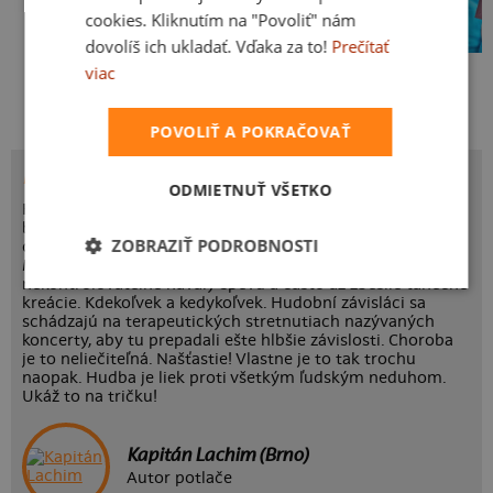
cookies. Kliknutím na "Povoliť" nám
dovolíš ich ukladať. Vďaka za to!
Prečítať
viac
Kakat-du
Bez potlače
POVOLIŤ A POKRAČOVAŤ
POTLAČ ŽIJEM MUZIKOU
ODMIETNUŤ VŠETKO
Kedykoľvek počúvaš svoju obľúbenú muziku, tvoje srdce
búši Fortissimo. Bez hudby ale nedá ani ranu. Nemusíš
ZOBRAZIŤ PODROBNOSTI
chodiť na kardiológiu, diagnóza je jasná: hudobný závislák.
Medzi ďalšie príznaky patrí poklepávanie do rytmu,
nekontrolovateľné návaly spevu a často až zbesilé tanečné
kreácie. Kdekoľvek a kedykoľvek. Hudobní závisláci sa
schádzajú na terapeutických stretnutiach nazývaných
koncerty, aby tu prepadali ešte hlbšie závislosti. Choroba
je to neliečiteľná. Našťastie! Vlastne je to tak trochu
naopak. Hudba je liek proti všetkým ľudským neduhom.
Ukáž to na tričku!
Kapitán Lachim (Brno)
Autor potlače