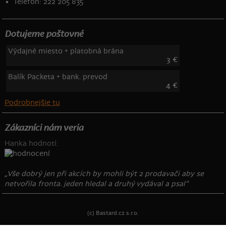
Telefón: 222 205 835
Dotujeme poštovné
Výdajné miesto + platobná brána
3 €
Balík Packeta + bank. prevod
4 €
Podrobnejšie tu
Zákazníci nám veria
Hanka hodnotí:
„Vše dobrý jen při akcích by mohli být 2 prodavači aby se
netvořila fronta. jeden hledal a druhý vydával a psal“
(c) Bastard.cz s.r.o.