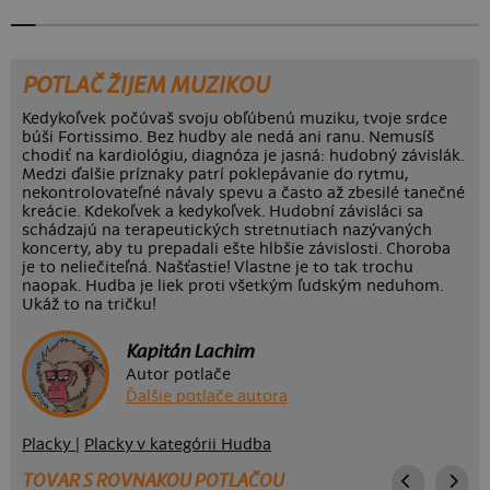
POTLAČ ŽIJEM MUZIKOU
Kedykoľvek počúvaš svoju obľúbenú muziku, tvoje srdce
búši Fortissimo. Bez hudby ale nedá ani ranu. Nemusíš
chodiť na kardiológiu, diagnóza je jasná: hudobný závislák.
Medzi ďalšie príznaky patrí poklepávanie do rytmu,
nekontrolovateľné návaly spevu a často až zbesilé tanečné
kreácie. Kdekoľvek a kedykoľvek. Hudobní závisláci sa
schádzajú na terapeutických stretnutiach nazývaných
koncerty, aby tu prepadali ešte hlbšie závislosti. Choroba
je to neliečiteľná. Našťastie! Vlastne je to tak trochu
naopak. Hudba je liek proti všetkým ľudským neduhom.
Ukáž to na tričku!
Kapitán Lachim
Autor potlače
Ďalšie potlače autora
Placky
|
Placky v kategórii Hudba
TOVAR S ROVNAKOU POTLAČOU