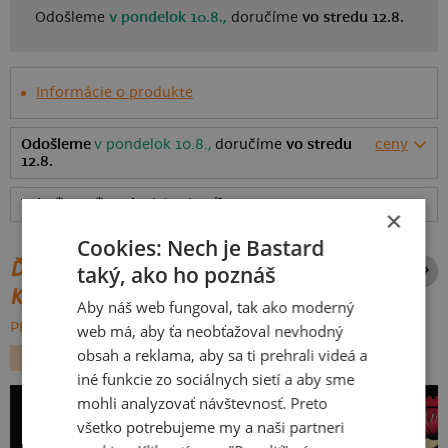
Odošleme
v pondelok 10.8.,
doručíme
vo stredu 12.8.
Informácie o produkte
Odošleme
v pondelok 10.8.,
doručíme
vo stredu
ceny
12.8.
Tabuľka veľkostí
: Akú vybrať?
rozmery
×
Cookies: Nech je Bastard
ĎALŠIE POTLAČE Z ROVNAKEJ
taký, ako ho poznáš
KATEGÓRIE
Aby náš web fungoval, tak ako moderný
PREHĽADÁVAŤ VŠETKO:
web má, aby ťa neobťažoval nevhodný
obsah a reklama, aby sa ti prehrali videá a
HUDBA
iné funkcie zo sociálnych sietí a aby sme
mohli analyzovať návštevnosť. Preto
všetko potrebujeme my a naši partneri