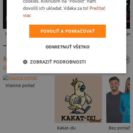
cookies. Kliknutím na "Povoliť" nám
dovolíš ich ukladať. Vďaka za to!
Prečítať
viac
POVOLIŤ A POKRAČOVAŤ
Punks Not Med
Punks Not Dead
Známka pu
ODMIETNUŤ VŠETKO
NAJPREDÁVANEJŠIE POTLAČE
ZOBRAZIŤ PODROBNOSTI
ZOBRAZIŤ VŠETKY
Vlastná potlač
Kakat-du
Bez potlače