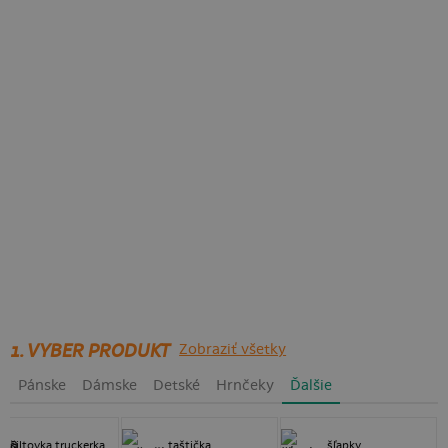
1. VYBER PRODUKT
Zobraziť všetky
Pánske
Dámske
Detské
Hrnčeky
Ďalšie
šiltovka truckerka
taštička
šľapky