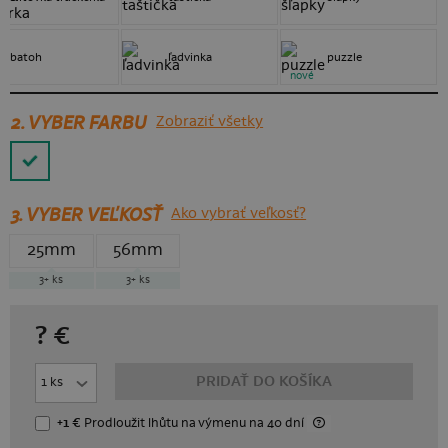
batoh
ľadvinka
puzzle
nové
2. VYBER FARBU
Zobraziť všetky
3.
VYBER VEĽKOSŤ
Ako vybrať veľkosť?
25mm
56mm
3+
ks
3+
ks
?
€
PRIDAŤ DO KOŠÍKA
+1 €
Prodloužit lhůtu
na výmenu
na 40 dní