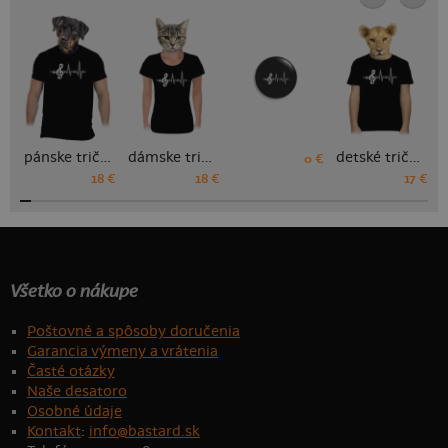
pánske tričko
dámske tričko
detské tričko
0 €
18 €
18 €
17 €
Všetko o nákupe
Poštovné a spôsoby doručenia
Garancia výmeny a vrátenia
Časté otázky
Naše desatoro
Osobné údaje
Kontakt
:
info@bastard.sk