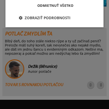
ODMIETNUŤ VŠETKO
Kakat-du
Bez potlače
ZOBRAZIŤ PODROBNOSTI
POTLAČ ZMYDLÍM ŤA
Blbý deň, do toho stále niekto rýpe a ty už začínaš peniť?
Pretože máš tuhý koreň, tak nevytečes ako nejaké mydlo,
ale dáš im jednu šancu s evidentným odkazom. Neštvi ma,
nepozeraj a pokiaľ možno ani nedýchaj lebo ťa zmydlím!
Dežik (Běrunice)
Autor potlače
TOVAR S ROVNAKOU POTLAČOU