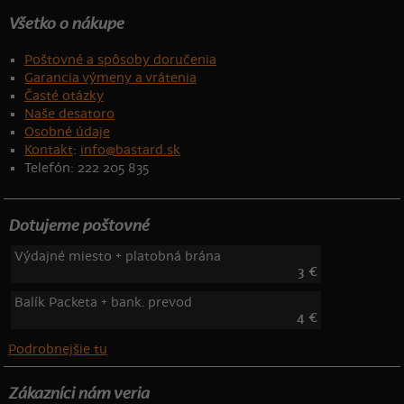
Všetko o nákupe
Poštovné a spôsoby doručenia
Garancia výmeny a vrátenia
Časté otázky
Naše desatoro
Osobné údaje
Kontakt
:
info@bastard.sk
Telefón: 222 205 835
Dotujeme poštovné
Výdajné miesto + platobná brána
3 €
Balík Packeta + bank. prevod
4 €
Podrobnejšie tu
Zákazníci nám veria