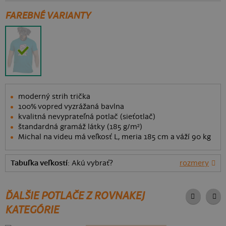
FAREBNÉ VARIANTY
moderný strih trička
100% vopred vyzrážaná bavlna
kvalitná nevyprateľná potlač (sieťotlač)
štandardná gramáž látky (185 g/m²)
Michal na videu má veľkosť L, meria 185 cm a váží 90 kg
Tabuľka veľkostí
: Akú vybrať?
rozmery
ĎALŠIE POTLAČE Z ROVNAKEJ
KATEGÓRIE