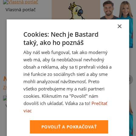
Vlastná potlač
×
Cookies: Nech je Bastard
taký, ako ho poznáš
Aby náš web fungoval, tak ako moderný
Kakat-du
Bez potlače
web má, aby ťa neobťažoval nevhodný
obsah a reklama, aby sa ti prehrali videá a
iné funkcie zo sociálnych sietí a aby sme
NAJPREDÁVANEJŠIE POTLAČE
mohli analyzovať návštevnosť. Preto
ZOBRAZIŤ VŠETKY
všetko potrebujeme my a naši partneri
cookies. Kliknutím na "Povoliť" nám
dovolíš ich ukladať. Vďaka za to!
Prečítať
Vlastná potlač
viac
POVOLIŤ A POKRAČOVAŤ