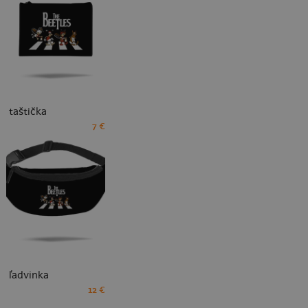
taštička
7 €
ľadvinka
12 €