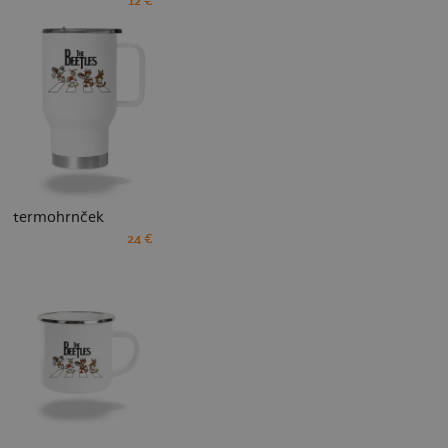
12 €
termohrnček
24 €