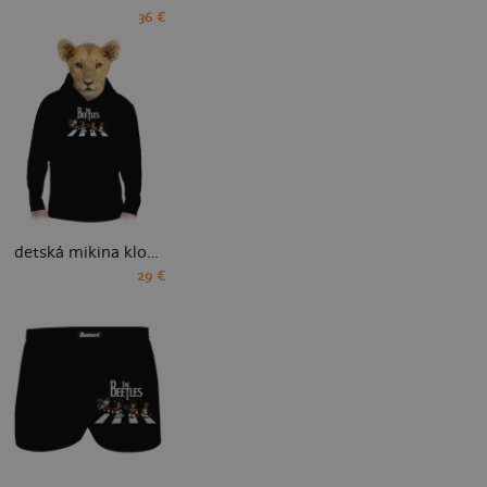
36 €
detská mikina klokanka
29 €