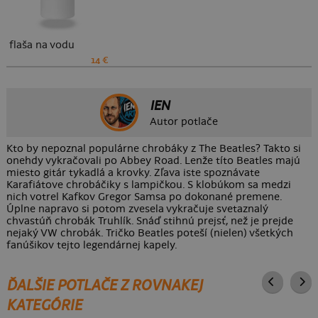
flaša na vodu
14 €
IEN
Autor potlače
Kto by nepoznal populárne chrobáky z The Beatles? Takto si
onehdy vykračovali po Abbey Road. Lenže títo Beatles majú
miesto gitár tykadlá a krovky. Zľava iste spoznávate
Karafiátove chrobáčiky s lampičkou. S klobúkom sa medzi
nich votrel Kafkov Gregor Samsa po dokonané premene.
Úplne napravo si potom zvesela vykračuje svetaznalý
chvastúň chrobák Truhlík. Snáď stihnú prejsť, než je prejde
nejaký VW chrobák. Tričko Beatles poteší (nielen) všetkých
fanúšikov tejto legendárnej kapely.
ĎALŠIE POTLAČE Z ROVNAKEJ
KATEGÓRIE