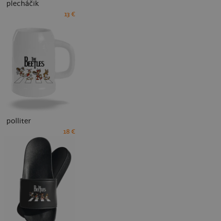
plecháčik
13 €
polliter
18 €