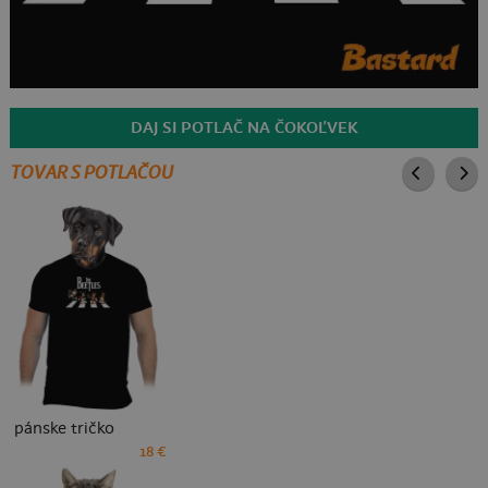
DAJ SI POTLAČ NA ČOKOĽVEK
TOVAR S POTLAČOU
pánske tričko
18 €