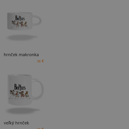
hrnček makronka
11 €
veľký hrnček