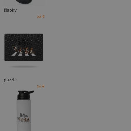
šľapky
22 €
puzzle
10 €