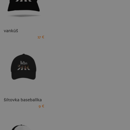
vankúš
17 €
šiltovka baseballka
9 €