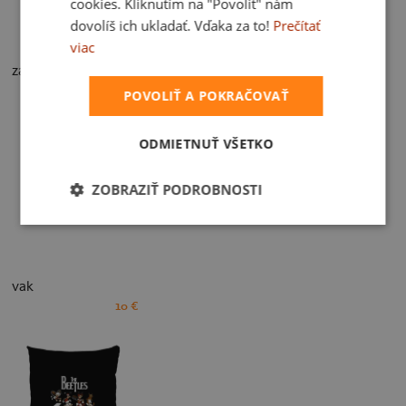
cookies. Kliknutím na "Povoliť" nám
dovolíš ich ukladať. Vďaka za to!
Prečítať
viac
zástera
20 €
POVOLIŤ A POKRAČOVAŤ
ODMIETNUŤ VŠETKO
ZOBRAZIŤ PODROBNOSTI
vak
10 €