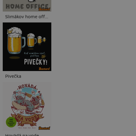
Slimákov home office
Pivečka
Hovädá na vode