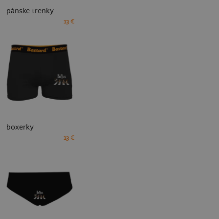
pánske trenky
13 €
boxerky
13 €