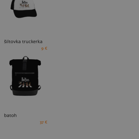
šiltovka truckerka
9 €
batoh
37 €