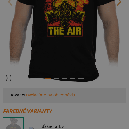
Tovar ti
natlačíme na objednávku
.
FAREBNÉ VARIANTY
ďašie farby