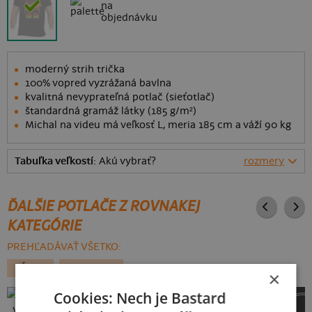
na
objednávku
moderný strih trička
100% vopred vyzrážaná bavlna
kvalitná nevyprateľná potlač (sieťotlač)
štandardná gramáž látky (185 g/m²)
Michal na videu má veľkosť L, meria 185 cm a váží 90 kg
Tabuľka veľkostí
: Akú vybrať?
rozmery
ĎALŠIE POTLAČE Z ROVNAKEJ
KATEGÓRIE
PREHĽADÁVAŤ VŠETKO:
LÁSKA
VALENTIN
×
Cookies: Nech je Bastard
Vlastná potlač
To je moje so ženou