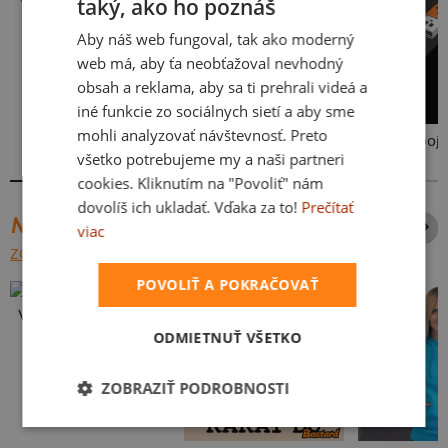
taký, ako ho poznáš
Aby náš web fungoval, tak ako moderný
web má, aby ťa neobťažoval nevhodný
obsah a reklama, aby sa ti prehrali videá a
iné funkcie zo sociálnych sietí a aby sme
mohli analyzovať návštevnosť. Preto
USB pripoje
všetko potrebujeme my a naši partneri
cookies. Kliknutím na "Povoliť" nám
dovolíš ich ukladať. Vďaka za to!
Prečítať
NAJPREDÁVANEJŠIE POTLAČE
viac
ZOBRAZIŤ VŠETKY
POVOLIŤ A POKRAČOVAŤ
Vlastná potlač
ODMIETNUŤ VŠETKO
ZOBRAZIŤ PODROBNOSTI