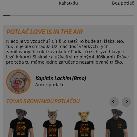
Kakat-du
Bez potlače
POTLAČ LOVE IS IN THE AIR
Niečo je vo vzduchu? Cítiš to tiež? To bude asi láska. No,
fuj, to je ale smradík! Už máš dosť všetkých tých
zamilovaných cukríkov okolo? Ľudia, čo si hryzú hlavy ti
lezú krkom? Si single a užívaš si to plnými dúškami? Práve
pre teba tu máme jedno zaručene nezamilované tričko.
Kapitán Lachim (Brno)
Autor potlače
TOVAR S ROVNAKOU POTLAČOU