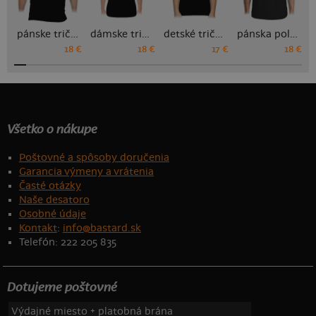
pánske tričko
dámske tričko
detské tričko
pánska polokošeľa
18 €
18 €
17 €
18 €
Všetko o nákupe
Poštovné a spôsoby doručenia
Garancia výmeny a vrátenia
Časté otázky
Naše desatoro
Osobné údaje
Kontakt
:
info@bastard.sk
Telefón: 222 205 835
Dotujeme poštovné
Výdajné miesto + platobná brána