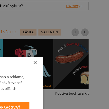
í
: Akú vybrať?
rozmery
Ť VŠETKO:
LÁSKA
VALENTIN
×
sah a reklama,
ť návštevnosť.
ovolíš ich
Anjel vs. diabol
Poctivá buchta a klobása
Pl
POKRAČOVAŤ