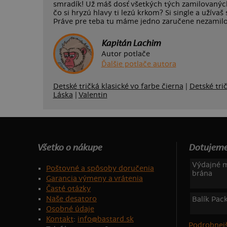
smradík! Už máš dosť všetkých tých zamilovaných
čo si hryzú hlavy ti lezú krkom? Si single a užíva
Práve pre teba tu máme jedno zaručene nezamilo
Kapitán Lachim
Autor potlače
Ďalšie potlače autora
Detské tričká klasické vo farbe čierna
|
Detské trič
Láska
|
Valentin
Všetko o nákupe
Dotujeme
Výdajné m
Poštovné a spôsoby doručenia
brána
Garancia výmeny a vrátenia
Časté otázky
Naše desatoro
Balík Pac
Osobné údaje
Kontakt
:
info@bastard.sk
Podrobnejš