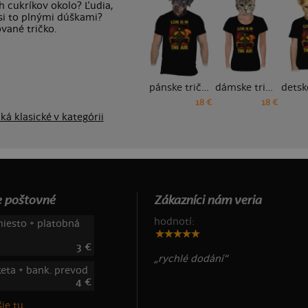
 cukríkov okolo? Ľudia,
š si to plnými dúškami?
vané tričko.
pánske tričko
dámske tričko
18 €
18 €
ká klasické v kategórii
 poštovné
Zákazníci nám veria
hodnotí:
iesto + platobná
3 €
„rychlé dodání“
keta + bank. prevod
4 €
ie tu