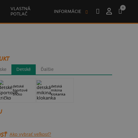
0
VLASTNÁ
INFORMÁCIE
POTLAČ
UKT
ske
Detské
Ďalšie
detské
detská
športové
mikina
tričko
klokanka
U
SŤ
Ako vybrať veľkosť?