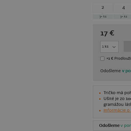
2
4
3+
ks
3+
ks
17
€
+1 €
Prodlouži
Odošleme
v po
Tričko má poh
Ušité je zo
10
gramážou látk
Informácie o
Odošleme
v pon