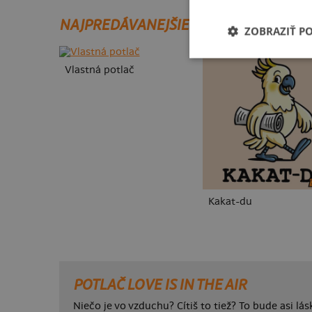
NAJPREDÁVANEJŠIE POTLAČE
ZOBRAZIŤ P
Vlastná potlač
Kakat-du
POTLAČ LOVE IS IN THE AIR
Niečo je vo vzduchu? Cítiš to tiež? To bude asi láska