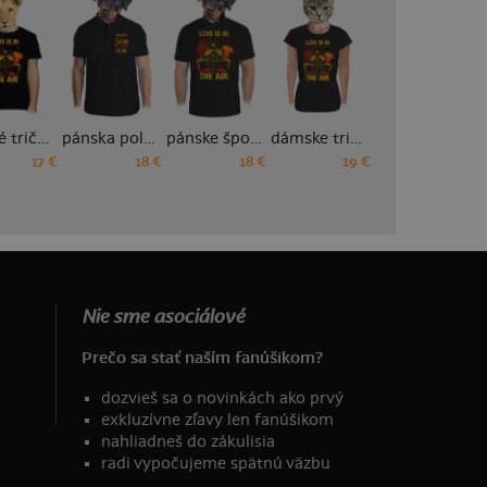
detské tričko
pánska polokošeľa
pánske športové tričko
dámske tričko prémium
dámske športové tričko
17 €
18 €
18 €
19 €
18 €
Nie sme asociálové
Prečo sa stať naším fanúšikom?
dozvieš sa o novinkách ako prvý
exkluzívne zľavy len fanúšikom
nahliadneš do zákulisia
radi vypočujeme spätnú väzbu