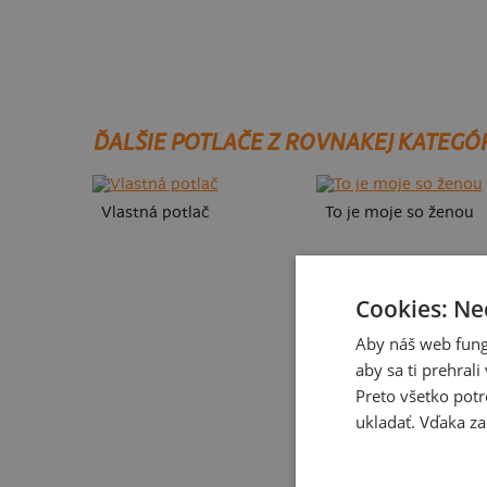
ĎALŠIE POTLAČE Z ROVNAKEJ KATEGÓ
Vlastná potlač
To je moje so ženou
Cookies: Ne
Aby náš web fung
aby sa ti prehral
Preto všetko potr
ukladať. Vďaka za