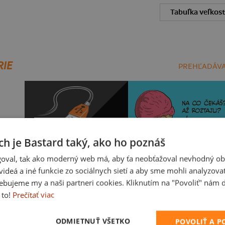
Tabuľka veľkost
RIE
PREHĽADÁVA
ch je Bastard taký, ako ho poznáš
oval, tak ako moderný web má, aby ťa neobťažoval nevhodný ob
i videá a iné funkcie zo sociálnych sietí a aby sme mohli analyzova
ebujeme my a naši partneri cookies. Kliknutím na "Povoliť" nám d
USB pripojenie
Zmrzlina
 to!
Prečítať viac
ODMIETNUŤ VŠETKO
POVOLIŤ A 