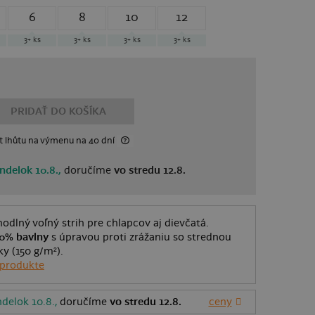
6
8
10
12
3+
ks
3+
ks
3+
ks
3+
ks
PRIDAŤ DO KOŠÍKA
t lhůtu
na výmenu
na 40 dní
ndelok 10.8.,
doručíme
vo stredu 12.8.
odlný voľný strih pre chlapcov aj dievčatá.
0% bavlny
s úpravou proti zrážaniu so strednou
y (150 g/m²).
 produkte
delok 10.8.,
doručíme
vo stredu 12.8.
ceny