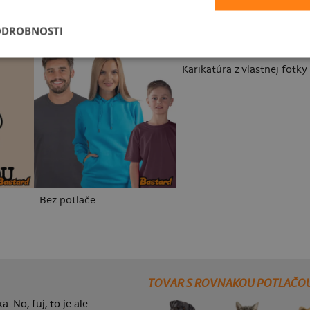
ODROBNOSTI
Karikatúra z vlastnej fotky
Bez potlače
TOVAR S ROVNAKOU POTLAČO
. No, fuj, to je ale