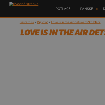
POTLAČE
PÁNSKE
Bastard.sk
>
Digi-tlač
>
Love is in the Air detské tričko Black
LOVE IS IN THE AIR DE