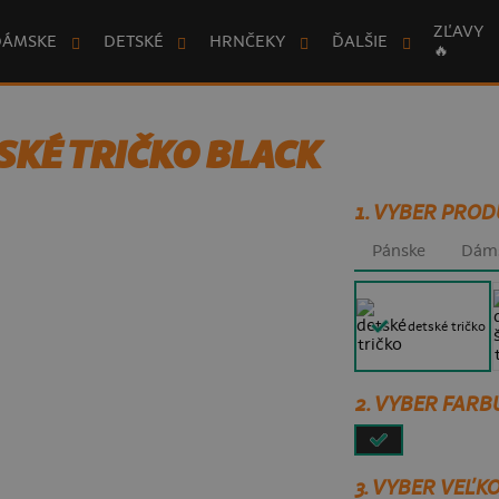
ZĽAVY
DÁMSKE
DETSKÉ
HRNČEKY
ĎALŠIE
🔥
TSKÉ TRIČKO BLACK
1. VYBER PROD
Pánske
Dám
detské tričko
2. VYBER FARB
3.
VYBER VEĽKO