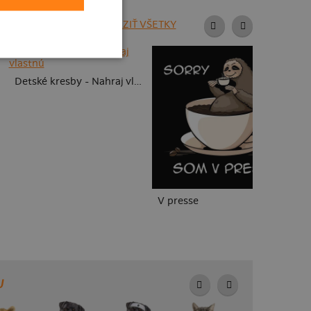
ZOBRAZIŤ VŠETKY
To
Detské kresby - Nahraj vlastnú
V presse
U