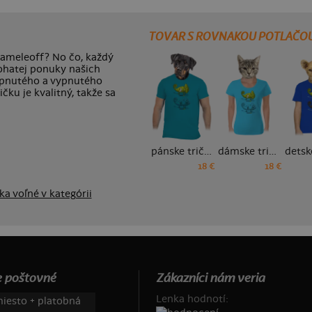
TOVAR S ROVNAKOU POTLAČO
chameleoff? No čo, každý
ohatej ponuky našich
zapnutého a vypnutého
čku je kvalitný, takže sa
pánske tričko
dámske tričko
18 €
18 €
ka voľné v kategórii
 poštovné
Zákazníci nám veria
Lenka hodnotí:
iesto + platobná