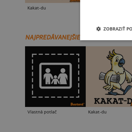
Kakat-du
V presse
ZOBRAZIŤ P
NAJPREDÁVANEJŠIE POTLAČE
Vlastná potlač
Kakat-du