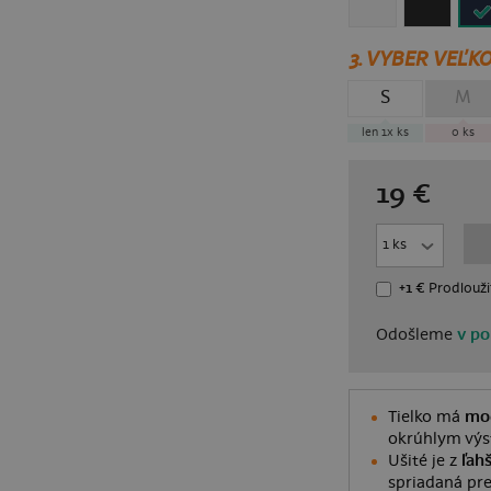
3.
VYBER VEĽKO
S
M
len 1x
ks
0
ks
19
€
+1 €
Prodlouži
Odošleme
v po
Tielko má
mod
okrúhlym výst
Ušité je z
ľah
spriadaná pre