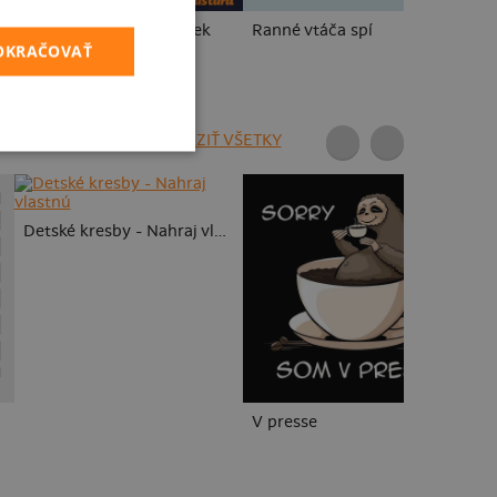
Cimrman: Debil, blbeček
Ranné vtáča spí
US
POKRAČOVAŤ
ZOBRAZIŤ VŠETKY
To
Detské kresby - Nahraj vlastnú
V presse