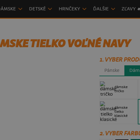
DÁMSKE
DETSKÉ
HRNČEKY
ĎALŠIE
ZĽAVY 
MSKE TIELKO VOĽNÉ NAVY
1. VYBER PROD
Pánske
Dám
dámske
tričko
dámske
tielko
klasické
2. VYBER FARB