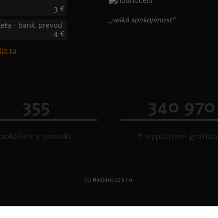
3 €
„velká spokojenost“
keta + bank. prevod
4 €
ie tu
355
340 970
položiek v ponuke
€ vyplatené grafik
(c) Bastard.cz s.r.o.