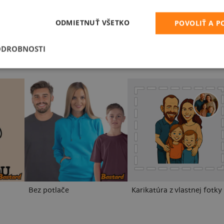
Vo forme
Fušál
ODMIETNUŤ VŠETKO
POVOLIŤ A 
ODROBNOSTI
Bez potlače
Karikatúra z vlastnej fotky