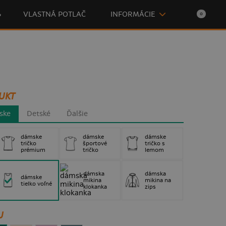

VLASTNÁ POTLAČ
INFORMÁCIE
0
UKT
ske
Detské
Ďalšie
dámske
dámske
dámske
tričko
športové
tričko s
prémium
tričko
lemom
dámska
dámska
dámske
mikina
mikina na
tielko voľné
klokanka
zips
U