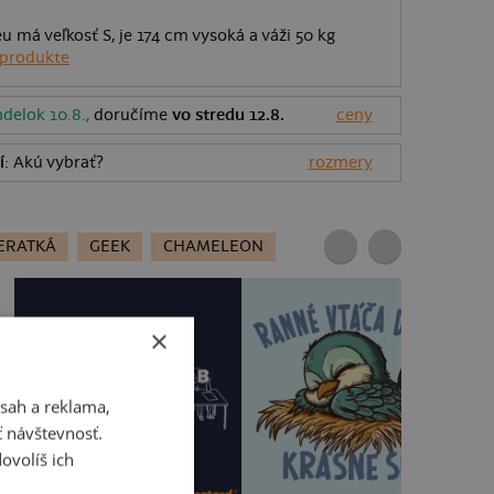
eu má veľkosť S, je 174 cm vysoká a váži 50 kg
 produkte
delok 10.8.,
doručíme
vo stredu 12.8.
ceny
í
: Akú vybrať?
rozmery
ERATKÁ
GEEK
CHAMELEON
×
sah a reklama,
ť návštevnosť.
ovolíš ich