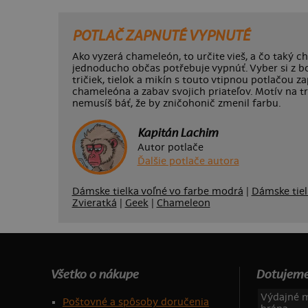
POTLAČ ZAPNUTÉ VYPNUTÉ
Ako vyzerá chameleón, to určite vieš, a čo taký 
jednoducho občas potřebuje vypnúť. Vyber si z b
tričiek, tielok a mikín s touto vtipnou potlačou 
chameleóna a zabav svojich priateľov. Motív na tri
nemusíš báť, že by zničohonič zmenil farbu.
Kapitán Lachim
Autor potlače
Ďalšie potlače autora
Dámske tielka voľné vo farbe modrá
|
Dámske tiel
Zvieratká
|
Geek
|
Chameleon
Všetko o nákupe
Dotujeme
Výdajné m
Poštovné a spôsoby doručenia