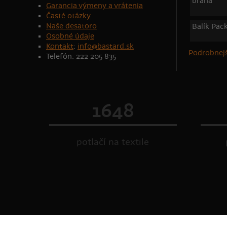
brána
Garancia výmeny a vrátenia
Časté otázky
Naše desatoro
Balík Pac
Osobné údaje
Kontakt
:
info@bastard.sk
Podrobnejš
Telefón: 222 205 835
1648
potlačí na textile