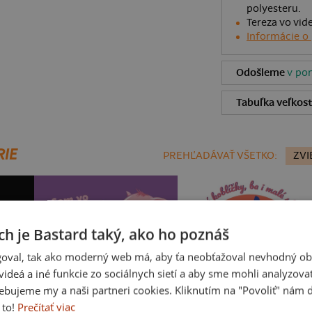
polyesteru.
Tereza vo vid
Informácie o
Odošleme
v pon
Tabuľka veľkost
RIE
PREHĽADÁVAŤ VŠETKO:
ZVI
ch je Bastard taký, ako ho poznáš
oval, tak ako moderný web má, aby ťa neobťažoval nevhodný ob
i videá a iné funkcie zo sociálnych sietí a aby sme mohli analyzova
ebujeme my a naši partneri cookies. Kliknutím na "Povoliť" nám d
 to!
Prečítať viac