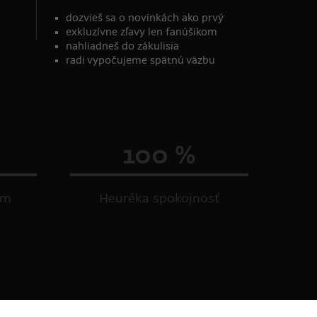
dozvieš sa o novinkách ako prvý
exkluzívne zľavy len fanúšikom
nahliadneš do zákulisia
radi vypočujeme spätnú väzbu
100 %
om
Heuréka spokojnosť