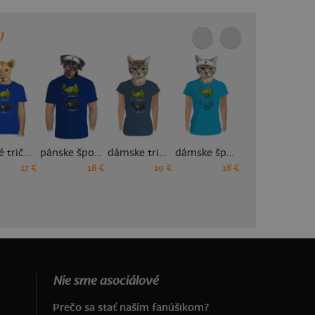
U
detské tričko
pánske športové tričko
dámske tričko prémium
dámske športové tričko
dámske tričko s lemom
17 €
18 €
19 €
18 €
18 €
Nie sme asociálové
Prečo sa stať naším fanúšikom?