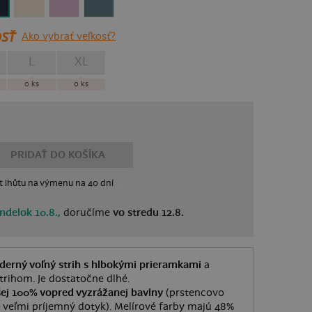
SŤ
Ako vybrať veľkosť?
L
XL
0
ks
0
ks
PRIDAŤ DO KOŠÍKA
t lhůtu
na výmenu
na 40 dní
ndelok 10.8.,
doručíme
vo stredu 12.8.
erný voľný strih s hlbokými prieramkami
a
rihom. Je dostatočne dlhé.
šej 100% vopred vyzrážanej bavlny
(prstencovo
 veľmi príjemný dotyk). Melírové farby majú 48%