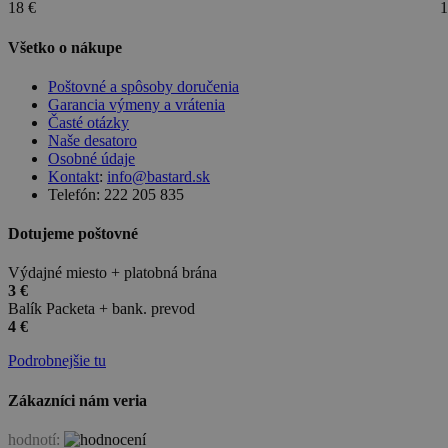
18 €
1
Všetko o nákupe
Poštovné a spôsoby doručenia
Garancia výmeny a vrátenia
Časté otázky
Naše desatoro
Osobné údaje
Kontakt
:
info@bastard.sk
Telefón: 222 205 835
Dotujeme poštovné
Výdajné miesto + platobná brána
3 €
Balík Packeta + bank. prevod
4 €
Podrobnejšie tu
Zákazníci nám veria
hodnotí: