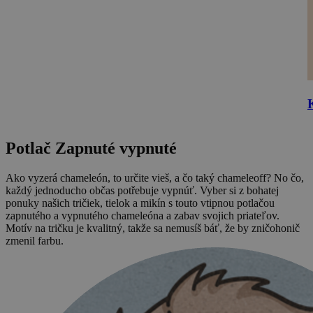
Potlač Zapnuté vypnuté
Ako vyzerá chameleón, to určite vieš, a čo taký chameleoff? No čo,
každý jednoducho občas potřebuje vypnúť. Vyber si z bohatej
ponuky našich tričiek, tielok a mikín s touto vtipnou potlačou
zapnutého a vypnutého chameleóna a zabav svojich priateľov.
Motív na tričku je kvalitný, takže sa nemusíš báť, že by zničohonič
zmenil farbu.