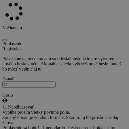
Načítavam...
Prihlásenie
Registrácia
Práve sme na uvedenú adresu odoslali inštrukcie pre vytvorenie
nového hesla k účtu. Akonáhle si teda vyberieš nové heslo, budeš
ho môcť vyplniť aj tu.
E-mail
Heslo
Neodhlasovať
Vyplňte prosím všetky povinné polia.
Zadaný e-mail je vo zlom formáte. Skontroluj ho prosím a zadaj
znova.
Prihlásenie sa bohužiaľ nepodarilo. Heslo nesedí. Pokiaľ si ho