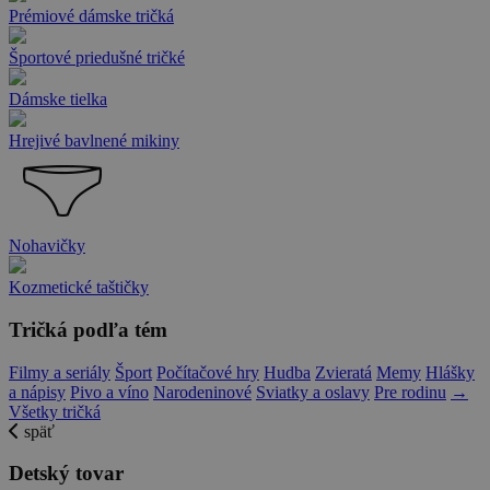
Prémiové dámske tričká
Športové priedušné tričké
Dámske tielka
Hrejivé bavlnené mikiny
Nohavičky
Kozmetické taštičky
Tričká podľa tém
Filmy a seriály
Šport
Počítačové hry
Hudba
Zvieratá
Memy
Hlášky
a nápisy
Pivo a víno
Narodeninové
Sviatky a oslavy
Pre rodinu
→
Všetky tričká
späť
Detský tovar