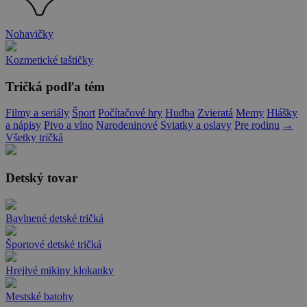
Nohavičky
Kozmetické taštičky
Tričká podľa tém
Filmy a seriály
Šport
Počítačové hry
Hudba
Zvieratá
Memy
Hlášky
a nápisy
Pivo a víno
Narodeninové
Sviatky a oslavy
Pre rodinu
→
Všetky tričká
Detský tovar
Bavlnené detské tričká
Športové detské tričká
Hrejivé mikiny klokanky
Mestské batohy