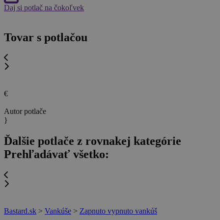
Daj si potlač na čokoľvek
Tovar s potlačou
€
Autor potlače
}
Ďalšie potlače z rovnakej kategórie
Prehľadávať všetko:
Bastard.sk
>
Vankúše
>
Zapnuto vypnuto vankúš