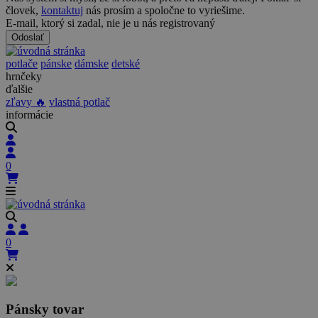
človek,
kontaktuj
nás prosím a spoločne to vyriešime.
E-mail, ktorý si zadal, nie je u nás registrovaný
Odoslať
potlače
pánske
dámske
detské
hrnčeky
ďalšie
zľavy 🔥
vlastná potlač
informácie
0
0
Pánsky tovar