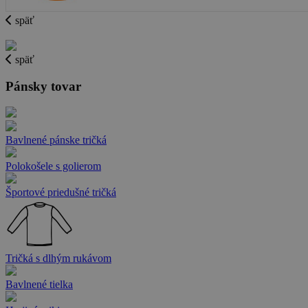
späť
späť
Pánsky tovar
Bavlnené pánske tričká
Polokošele s golierom
Športové priedušné tričká
Tričká s dlhým rukávom
Bavlnené tielka