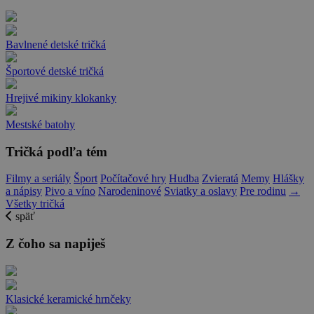
Bavlnené detské tričká
Športové detské tričká
Hrejivé mikiny klokanky
Mestské batohy
Tričká podľa tém
Filmy a seriály
Šport
Počítačové hry
Hudba
Zvieratá
Memy
Hlášky
a nápisy
Pivo a víno
Narodeninové
Sviatky a oslavy
Pre rodinu
→
Všetky tričká
späť
Z čoho sa napiješ
Klasické keramické hrnčeky