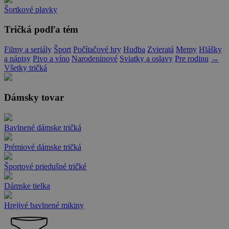
Šortkové plavky
Tričká podľa tém
Filmy a seriály
Šport
Počítačové hry
Hudba
Zvieratá
Memy
Hlášky
a nápisy
Pivo a víno
Narodeninové
Sviatky a oslavy
Pre rodinu
→
Všetky tričká
Dámsky tovar
Bavlnené dámske tričká
Prémiové dámske tričká
Športové priedušné tričké
Dámske tielka
Hrejivé bavlnené mikiny