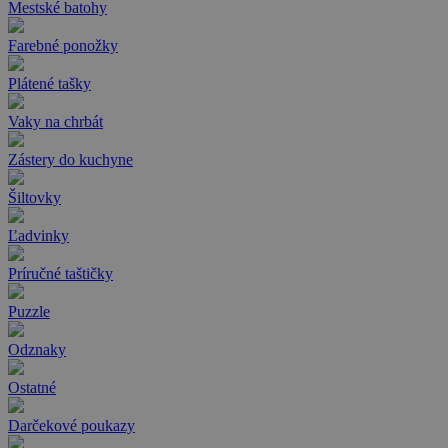
Mestské batohy
Farebné ponožky
Plátené tašky
Vaky na chrbát
Zástery do kuchyne
Šiltovky
Ľadvinky
Príručné taštičky
Puzzle
Odznaky
Ostatné
Darčekové poukazy