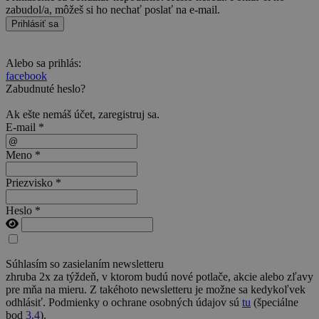
zabudol/a, môžeš si ho nechať poslať na e-mail.
Prihlásiť sa
Alebo sa prihlás:
facebook
Zabudnuté heslo?
Ak ešte nemáš účet,
zaregistruj sa
.
E-mail *
Meno *
Priezvisko *
Heslo *
Súhlasím so zasielaním newsletteru
zhruba 2x za týždeň, v ktorom budú nové potlače, akcie alebo zľavy
pre mňa na mieru. Z takéhoto newsletteru je možne sa kedykoľvek
odhlásiť. Podmienky o ochrane osobných údajov sú
tu
(špeciálne
bod
3.4
).