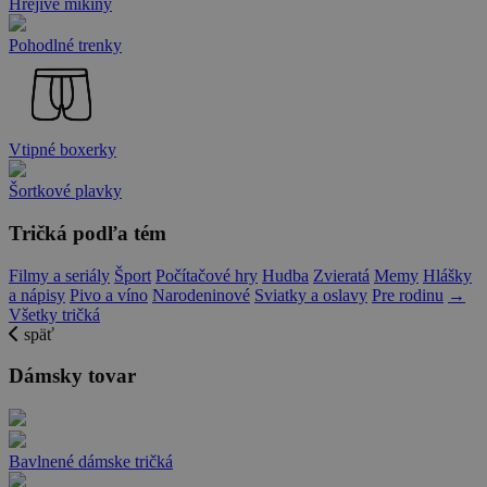
Hrejivé mikiny
Pohodlné trenky
Vtipné boxerky
Šortkové plavky
Tričká podľa tém
Filmy a seriály
Šport
Počítačové hry
Hudba
Zvieratá
Memy
Hlášky
a nápisy
Pivo a víno
Narodeninové
Sviatky a oslavy
Pre rodinu
→
Všetky tričká
späť
Dámsky tovar
Bavlnené dámske tričká