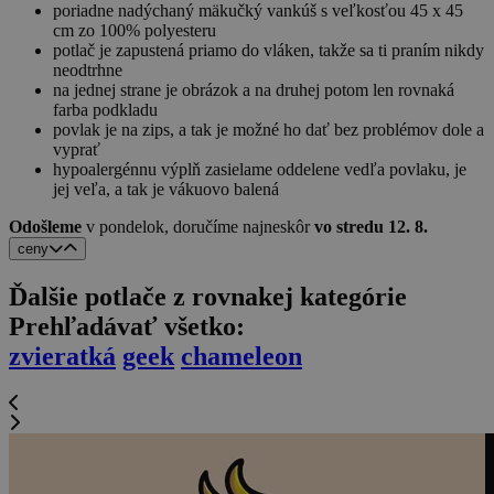
poriadne nadýchaný mäkučký vankúš s veľkosťou 45 x 45
cm zo 100% polyesteru
potlač je zapustená priamo do vláken, takže sa ti praním nikdy
neodtrhne
na jednej strane je obrázok a na druhej potom len rovnaká
farba podkladu
povlak je na zips, a tak je možné ho dať bez problémov dole a
vyprať
hypoalergénnu výplň zasielame oddelene vedľa povlaku, je
jej veľa, a tak je vákuovo balená
Odošleme
v pondelok,
doručíme najneskôr
vo stredu 12. 8.
ceny
Ďalšie potlače z rovnakej kategórie
Prehľadávať všetko:
zvieratká
geek
chameleon