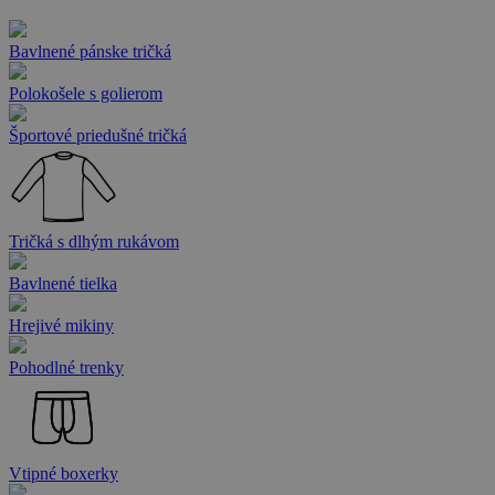
Bavlnené pánske tričká
Polokošele s golierom
Športové priedušné tričká
Tričká s dlhým rukávom
Bavlnené tielka
Hrejivé mikiny
Pohodlné trenky
Vtipné boxerky