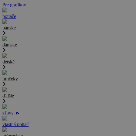
Pre grafikov
potlače
pánske
dámske
detské
hrnčeky
ďalšie
zľavy 🔥
vlastná potlač
informácie