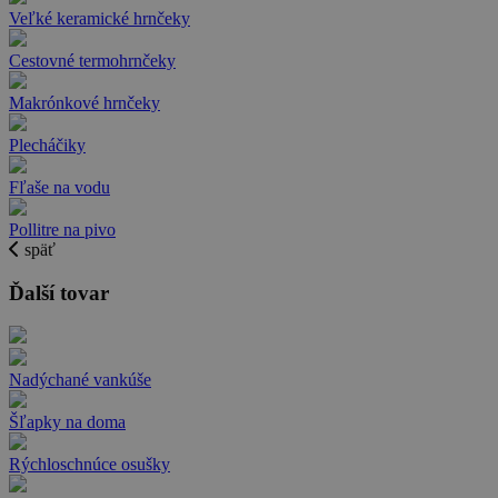
Veľké keramické hrnčeky
Cestovné termohrnčeky
Makrónkové hrnčeky
Plecháčiky
Fľaše na vodu
Pollitre na pivo
späť
Ďalší tovar
Nadýchané vankúše
Šľapky na doma
Rýchloschnúce osušky