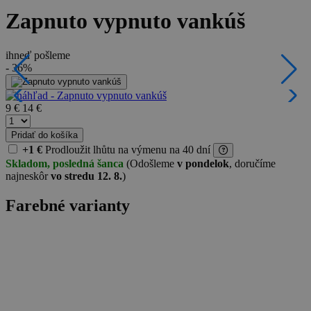
Zapnuto vypnuto vankúš
ihneď pošleme
- 36%
9 €
14 €
Pridať do košíka
+1 €
Prodloužit lhůtu
na výmenu na 40 dní
Skladom, posledná šanca
(Odošleme
v pondelok
, doručíme
najneskôr
vo stredu 12. 8.
)
Farebné varianty