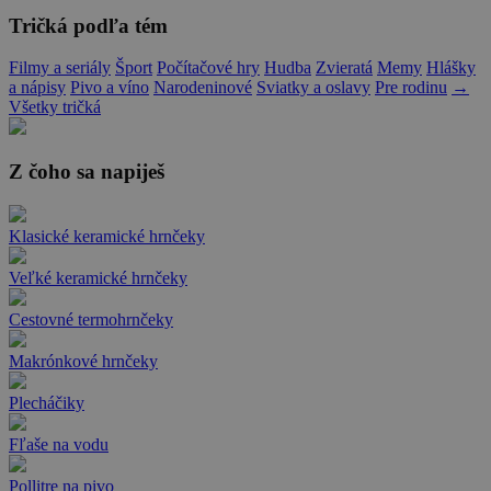
Tričká podľa tém
Filmy a seriály
Šport
Počítačové hry
Hudba
Zvieratá
Memy
Hlášky
a nápisy
Pivo a víno
Narodeninové
Sviatky a oslavy
Pre rodinu
→
Všetky tričká
Z čoho sa napiješ
Klasické keramické hrnčeky
Veľké keramické hrnčeky
Cestovné termohrnčeky
Makrónkové hrnčeky
Plecháčiky
Fľaše na vodu
Pollitre na pivo