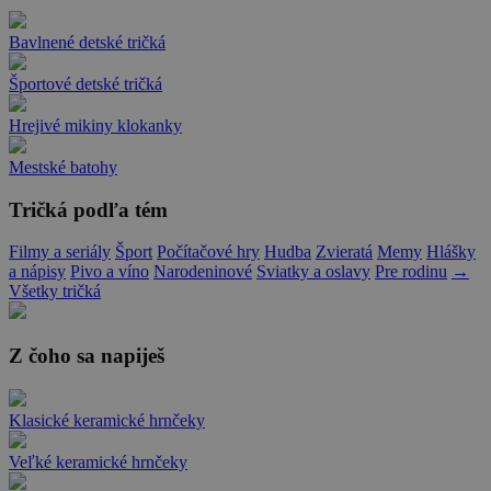
Bavlnené detské tričká
Športové detské tričká
Hrejivé mikiny klokanky
Mestské batohy
Tričká podľa tém
Filmy a seriály
Šport
Počítačové hry
Hudba
Zvieratá
Memy
Hlášky
a nápisy
Pivo a víno
Narodeninové
Sviatky a oslavy
Pre rodinu
→
Všetky tričká
Z čoho sa napiješ
Klasické keramické hrnčeky
Veľké keramické hrnčeky