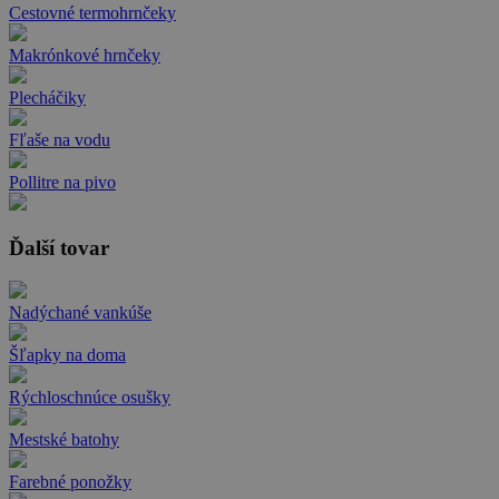
Cestovné termohrnčeky
Makrónkové hrnčeky
Plecháčiky
Fľaše na vodu
Pollitre na pivo
Ďalší tovar
Nadýchané vankúše
Šľapky na doma
Rýchloschnúce osušky
Mestské batohy
Farebné ponožky