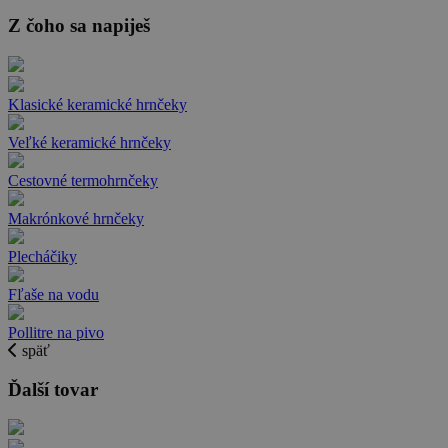
Z čoho sa napiješ
Klasické keramické hrnčeky
Veľké keramické hrnčeky
Cestovné termohrnčeky
Makrónkové hrnčeky
Plecháčiky
Fľaše na vodu
Pollitre na pivo
späť
Ďalší tovar