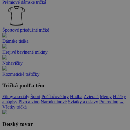
Prémiové dámske tričká
Športové priedušné tričké
Dámske tielka
Hrejivé bavlnené mikiny
Nohavičky
Kozmetické taštičky
Tričká podľa tém
Filmy a seriály
Šport
Počítačové hry
Hudba
Zvieratá
Memy
Hlášky
a nápisy
Pivo a víno
Narodeninové
Sviatky a oslavy
Pre rodinu
→
Všetky tričká
Detský tovar