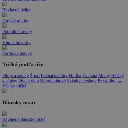
Bavlnené tielka
Hrejivé mikiny
Pohodlné trenky
Vtipné boxerky
Šortkové plavky
Tričká podľa tém
Filmy a seriály
Šport
Počítačové hry
Hudba
Zvieratá
Memy
Hlášky
a nápisy
Pivo a víno
Narodeninové
Sviatky a oslavy
Pre rodinu
→
Všetky tričká
Dámsky tovar
Bavlnené dámske tričká