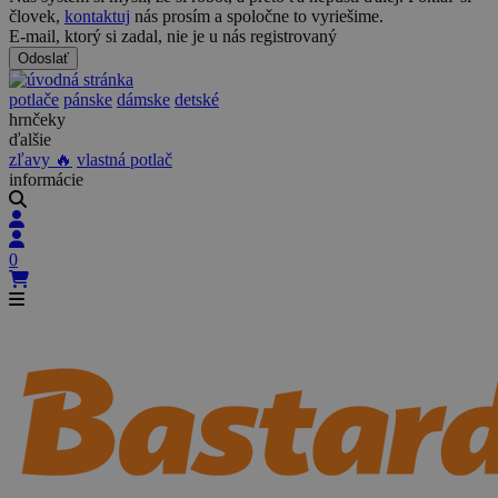
človek,
kontaktuj
nás prosím a spoločne to vyriešime.
E-mail, ktorý si zadal, nie je u nás registrovaný
Odoslať
potlače
pánske
dámske
detské
hrnčeky
ďalšie
zľavy 🔥
vlastná potlač
informácie
0