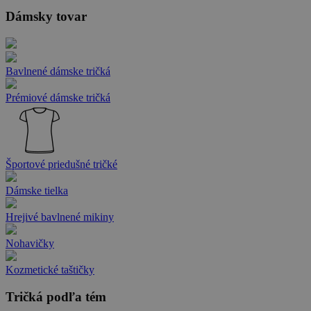
Dámsky tovar
Bavlnené dámske tričká
Prémiové dámske tričká
Športové priedušné tričké
Dámske tielka
Hrejivé bavlnené mikiny
Nohavičky
Kozmetické taštičky
Tričká podľa tém