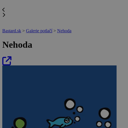
Bastard.sk
>
Galerie potlačí
>
Nehoda
Nehoda