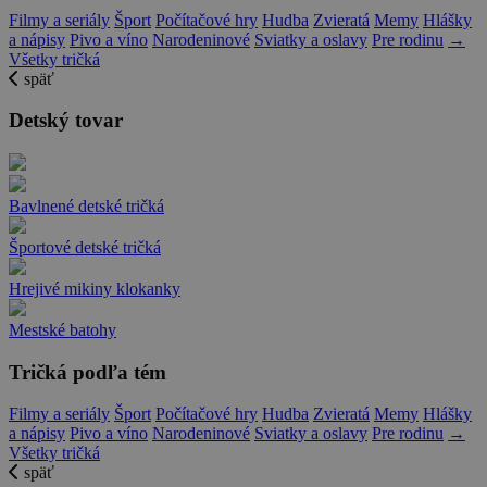
Filmy a seriály
Šport
Počítačové hry
Hudba
Zvieratá
Memy
Hlášky
a nápisy
Pivo a víno
Narodeninové
Sviatky a oslavy
Pre rodinu
→
Všetky tričká
späť
Detský tovar
Bavlnené detské tričká
Športové detské tričká
Hrejivé mikiny klokanky
Mestské batohy
Tričká podľa tém
Filmy a seriály
Šport
Počítačové hry
Hudba
Zvieratá
Memy
Hlášky
a nápisy
Pivo a víno
Narodeninové
Sviatky a oslavy
Pre rodinu
→
Všetky tričká
späť