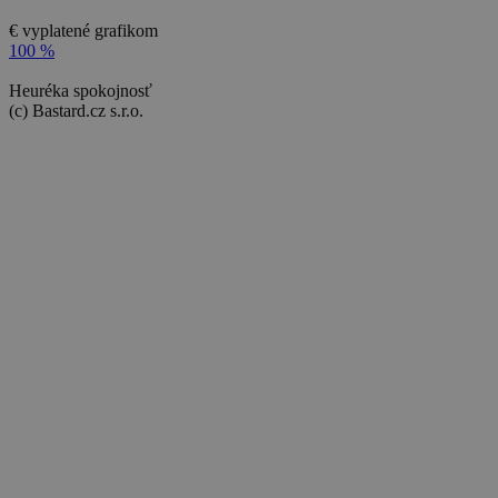
€ vyplatené grafikom
100 %
Heuréka spokojnosť
(c) Bastard.cz s.r.o.