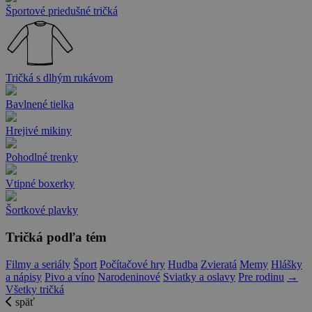
Športové priedušné tričká
Tričká s dlhým rukávom
Bavlnené tielka
Hrejivé mikiny
Pohodlné trenky
Vtipné boxerky
Šortkové plavky
Tričká podľa tém
Filmy a seriály
Šport
Počítačové hry
Hudba
Zvieratá
Memy
Hlášky
a nápisy
Pivo a víno
Narodeninové
Sviatky a oslavy
Pre rodinu
→
Všetky tričká
späť