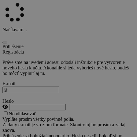
Načítavam...
Prihlásenie
Registrácia
Práve sme na uvedenú adresu odoslali inštrukcie pre vytvorenie
nového hesla k účtu. Akonáhle si teda vyberieš nové heslo, budeš
ho môcť vyplniť aj tu.
E-mail
Heslo
Neodhlasovať
Vyplňte prosím všetky povinné polia.
Zadaný e-mail je vo zlom formáte. Skontroluj ho prosím a zadaj
znova.
Prihlásenie sa bohužiaľ nepodarilo. Heslo nesedí. Pokiaľ si ho