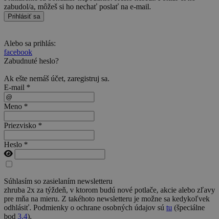
zabudol/a, môžeš si ho nechať poslať na e-mail.
Prihlásiť sa
Alebo sa prihlás:
facebook
Zabudnuté heslo?
Ak ešte nemáš účet,
zaregistruj sa
.
E-mail *
Meno *
Priezvisko *
Heslo *
Súhlasím so zasielaním newsletteru
zhruba 2x za týždeň, v ktorom budú nové potlače, akcie alebo zľavy
pre mňa na mieru. Z takéhoto newsletteru je možne sa kedykoľvek
odhlásiť. Podmienky o ochrane osobných údajov sú
tu
(špeciálne
bod
3.4
).