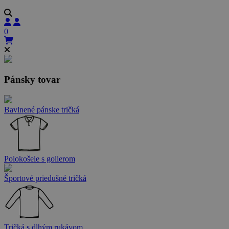
0
Pánsky tovar
Bavlnené pánske tričká
Polokošele s golierom
Športové priedušné tričká
Tričká s dlhým rukávom