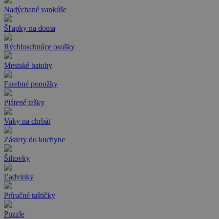
Nadýchané vankúše
Šľapky na doma
Rýchloschnúce osušky
Mestské batohy
Farebné ponožky
Plátené tašky
Vaky na chrbát
Zástery do kuchyne
Šiltovky
Ľadvinky
Príručné taštičky
Puzzle