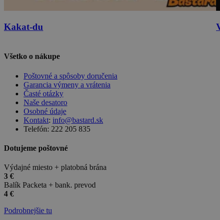
Kakat-du
Všetko o nákupe
Poštovné a spôsoby doručenia
Garancia výmeny a vrátenia
Časté otázky
Naše desatoro
Osobné údaje
Kontakt
:
info@bastard.sk
Telefón: 222 205 835
Dotujeme poštovné
Výdajné miesto + platobná brána
3 €
Balík Packeta + bank. prevod
4 €
Podrobnejšie tu