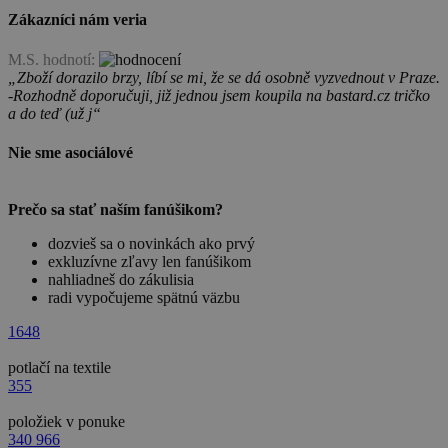
Zákazníci nám veria
M.S. hodnotí:
„Zboží dorazilo brzy, líbí se mi, že se dá osobně vyzvednout v Praze.
-Rozhodně doporučuji, již jednou jsem koupila na bastard.cz tričko
a do teď (už j“
Nie sme asociálové
Prečo sa stať naším fanúšikom?
dozvieš sa o novinkách ako prvý
exkluzívne zľavy len fanúšikom
nahliadneš do zákulisia
radi vypočujeme spätnú väzbu
1648
potlačí na textile
355
položiek v ponuke
340 966