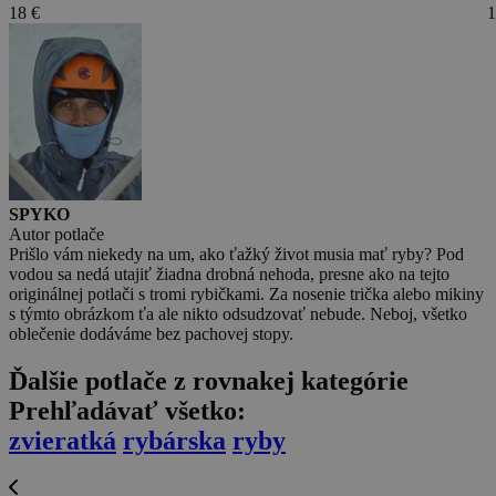
18 €
1
SPYKO
Autor potlače
Prišlo vám niekedy na um, ako ťažký život musia mať ryby? Pod
vodou sa nedá utajiť žiadna drobná nehoda, presne ako na tejto
originálnej potlači s tromi rybičkami. Za nosenie trička alebo mikiny
s týmto obrázkom ťa ale nikto odsudzovať nebude. Neboj, všetko
oblečenie dodáváme bez pachovej stopy.
Ďalšie potlače z rovnakej kategórie
Prehľadávať všetko:
zvieratká
rybárska
ryby