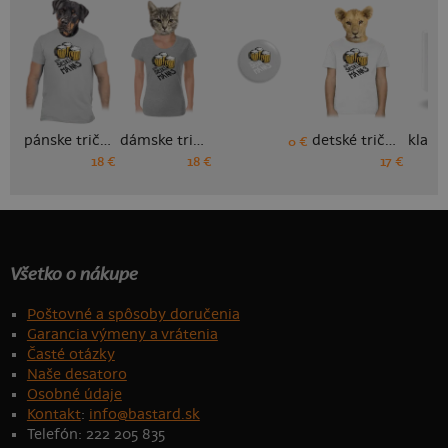
pánske tričko
dámske tričko
detské tričko
0 €
18 €
18 €
17 €
Všetko o nákupe
Poštovné a spôsoby doručenia
Garancia výmeny a vrátenia
Časté otázky
Naše desatoro
Osobné údaje
Kontakt
:
info@bastard.sk
Telefón: 222 205 835