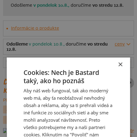
Odošleme
v pondelok 10.8.,
doručíme
vo stredu 12.8.
Informácie o produkte
Odošleme
v pondelok 10.8.,
doručíme
vo stredu
ceny
12.8.
×
Tabuľka veľkostí
: Akú vybrať?
rozmery
Cookies: Nech je Bastard
taký, ako ho poznáš
ĎALŠIE POTLAČE Z ROVNAKEJ
KATEGÓRIE
Aby náš web fungoval, tak ako moderný
web má, aby ťa neobťažoval nevhodný
PREHĽADÁVAŤ VŠETKO:
obsah a reklama, aby sa ti prehrali videá a
ALKOHOL
PÁRTY
PIVO
DEŇ OTCOV
iné funkcie zo sociálnych sietí a aby sme
mohli analyzovať návštevnosť. Preto
NÁPISY
PRÍLEŽITOSTI
PRE OCKA
všetko potrebujeme my a naši partneri
cookies. Kliknutím na "Povoliť" nám