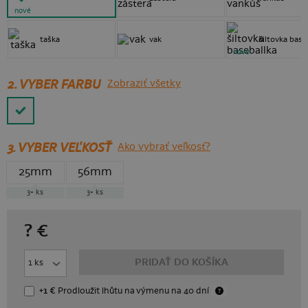
nové
taška
vak
šiltovka base
nové
2. VYBER FARBU
Zobraziť všetky
3.
VYBER VEĽKOSŤ
Ako vybrať veľkosť?
25mm
56mm
3+
ks
3+
ks
?
€
PRIDAŤ DO KOŠÍKA
+1 €
Prodloužit lhůtu
na výmenu
na 40 dní