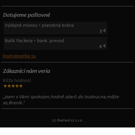
Dotujeme poštovné
Výdajné miesto + platobná brána
3 €
Balík Packeta + bank. prevod
4 €
Podrobnejšie tu
Zákazníci nám veria
Růža hodnotí:
„Jsem s Vámi spokojen,hodně zdarů do budoucna,mějte
se,Breník.“
(c) Bastard.cz s.r.o.