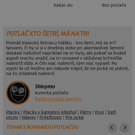
Kakat-du
Bez potlače
POTLAČ KTO ŠETRÍ, MÁ NA TRI
Poznáš klasickú šetriacu hlášku - kto šetrí, má za tri?
Neviem, či by si si v dnešnej dobe pri akomkoľvek šetrení
dokázal našušniť napríklad na tri byty, ale pokiaľ sa budeš
aspoň trochu snažiť, na tri orosené v obľubnej krčmičke
našetríš vždy. A čím viac našetríš, tým viac vypiješ. Po
vypití ťa už možno ani nebude trápiť, že tie pivká sú jediné,
na čo zvládneš našetriť.
Shloymo
Autorka potlače
Ďalšie potlače autorky
Placky
|
Placky v kategórii Alkohol
|
Párty
|
Pivo
|
Deň
otcov
|
Nápisy
|
Príležitosti
|
Pre ocka
TOVAR S ROVNAKOU POTLAČOU