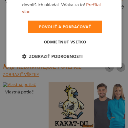
Vlastná potlač
dovolíš ich ukladať. Vďaka za to!
Prečítať
Karikatúra z vlastnej fotky
viac
POVOLIŤ A POKRAČOVAŤ
ODMIETNUŤ VŠETKO
ZOBRAZIŤ PODROBNOSTI
NAJPREDÁVANEJŠIE POTLAČE
ZOBRAZIŤ VŠETKY
Vlastná potlač