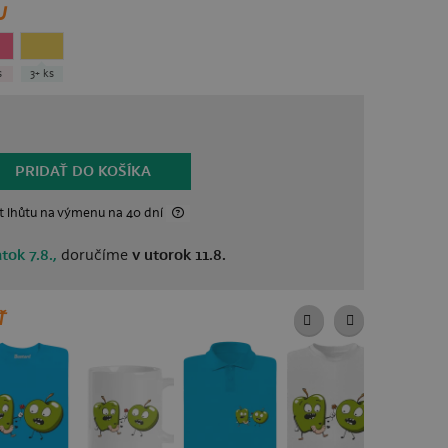
U
s
3+ ks
PRIDAŤ DO KOŠÍKA
t lhůtu
na výmenu
na 40 dní
atok 7.8.,
doručíme
v utorok 11.8.
Ť