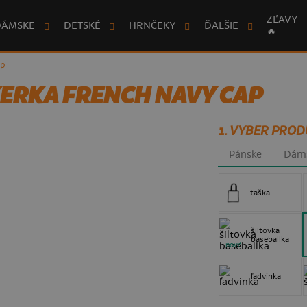
ZĽAVY
DÁMSKE
DETSKÉ
HRNČEKY
ĎALŠIE
🔥
ap
KERKA FRENCH NAVY CAP
1. VYBER PROD
Pánske
Dám
taška
šiltovka
baseballka
nové
ľadvinka