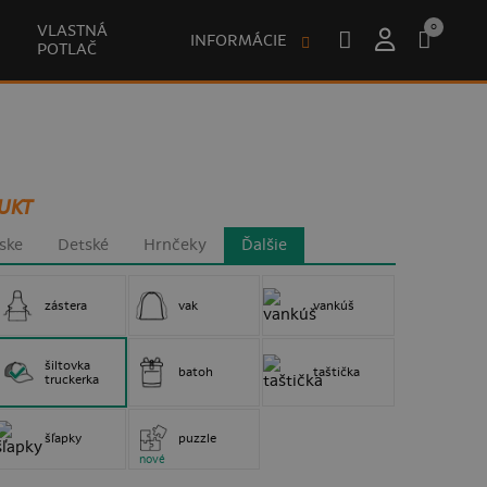
0
VLASTNÁ
INFORMÁCIE
POTLAČ
UKT
ske
Detské
Hrnčeky
Ďalšie
zástera
vak
vankúš
šiltovka
batoh
taštička
truckerka
šľapky
puzzle
nové