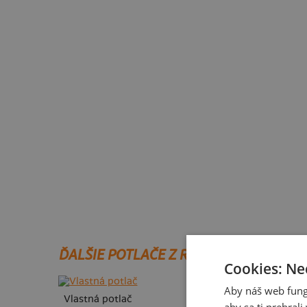
ĎALŠIE POTLAČE Z ROVNAKEJ KATEGÓ
Cookies: Ne
Aby náš web fung
Vlastná potlač
aby sa ti prehral