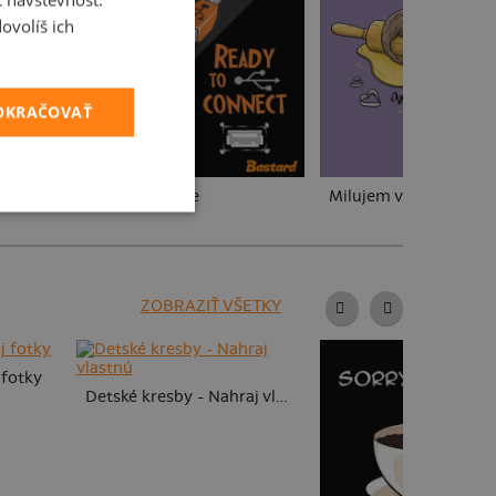
ovolíš ich
POKRAČOVAŤ
USB pripojenie
Milujem váľanie
ZOBRAZIŤ VŠETKY
 fotky
Detské kresby - Nahraj vlastnú