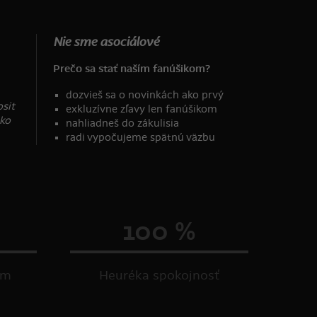
Nie sme asociálové
Prečo sa stať naším fanúšikom?
dozvieš sa o novinkách ako prvý
osit
exkluzívne zľavy len fanúšikom
ako
nahliadneš do zákulisia
radi vypočujeme spätnú väzbu
100 %
om
Heuréka spokojnosť