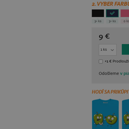
2. VYBER FARB
3+ ks
3+ ks
0 k
9
€
+1 €
Prodlouži
Odošleme
v pi
HODÍ SA PRIKÚPI