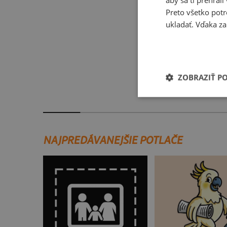
Preto všetko potr
ukladať. Vďaka za
ZOBRAZIŤ P
V presse
NAJPREDÁVANEJŠIE POTLAČE