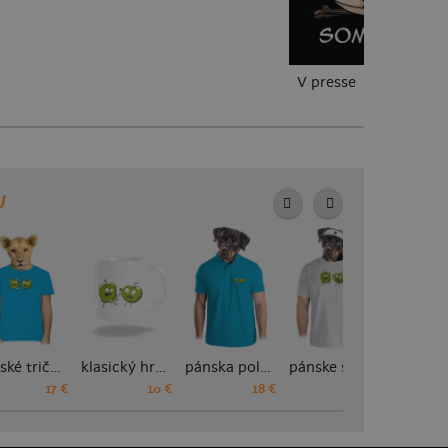
V presse
U
detské tričko
klasický hrnček
pánska polokošeľa
pánske športové tričko
17 €
10 €
18 €
18 €