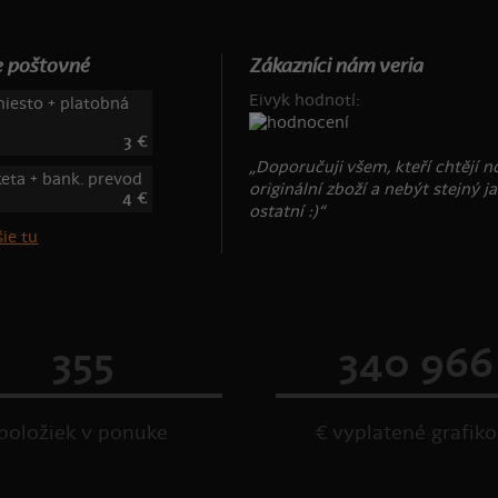
 poštovné
Zákazníci nám veria
Eivyk hodnotí:
iesto + platobná
3 €
„Doporučuji všem, kteří chtějí n
keta + bank. prevod
originální zboží a nebýt stejný j
4 €
ostatní :)“
ie tu
355
340 966
položiek v ponuke
€ vyplatené grafik