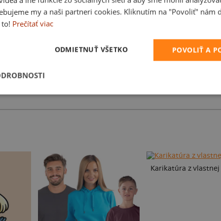
ebujeme my a naši partneri cookies. Kliknutím na "Povoliť" nám d
 to!
Prečítať viac
ODMIETNUŤ VŠETKO
POVOLIŤ A 
ODROBNOSTI
Vo forme
Karikatúra z vlastnej