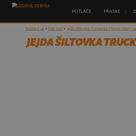
POTLAČE
PÁNSKE
Bastard.sk
>
Digi-tlač
>
Jejda šiltovka truckerka French Navy c
JEJDA ŠILTOVKA TRUC