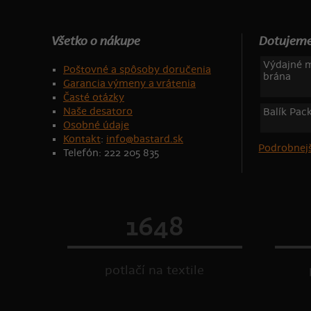
Všetko o nákupe
Dotujeme
Výdajné m
Poštovné a spôsoby doručenia
brána
Garancia výmeny a vrátenia
Časté otázky
Naše desatoro
Balík Pac
Osobné údaje
Kontakt
:
info@bastard.sk
Podrobnejš
Telefón: 222 205 835
1648
potlačí na textile