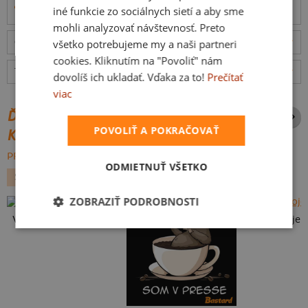
Informácie o produkte
iné funkcie zo sociálnych sietí a aby sme
mohli analyzovať návštevnosť. Preto
Odošleme
v piatok 7.8.,
doručíme
v utorok 11.8.
ceny
všetko potrebujeme my a naši partneri
cookies. Kliknutím na "Povoliť" nám
Tabuľka veľkostí
: Akú vybrať?
rozmery
dovolíš ich ukladať. Vďaka za to!
Prečítať
viac
ĎALŠIE POTLAČE Z ROVNAKEJ
POVOLIŤ A POKRAČOVAŤ
KATEGÓRIE
PREHĽADÁVAŤ VŠETKO:
ODMIETNUŤ VŠETKO
SEX
PRE PÁRY
LÁSKA
VALENTIN
JEDLO
ZOBRAZIŤ PODROBNOSTI
Vlastná potlač
To je moje 