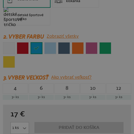
klokanka
detské športové
tričko
2. VYBER FARBU
Zobraziť všetky
3.
VYBER VEĽKOSŤ
Ako vybrať veľkosť?
4
6
8
10
12
3+
ks
3+
ks
3+
ks
3+
ks
3+
ks
17
€
PRIDAŤ DO KOŠÍKA