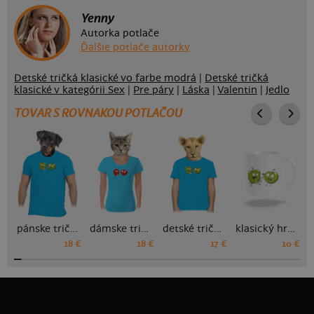
Yenny
Autorka potlače
Ďalšie potlače autorky
Detské tričká klasické vo farbe modrá
|
Detské tričká
klasické v kategórii Sex
|
Pre páry
|
Láska
|
Valentin
|
Jedlo
TOVAR S ROVNAKOU POTLAČOU
pánske tričko
dámske tričko
detské tričko
klasický hrnček
18 €
18 €
17 €
10 €