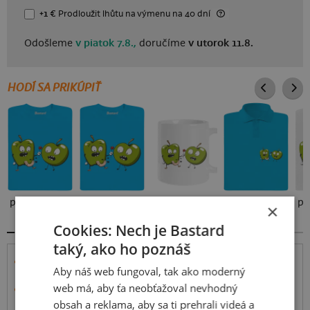
+1 €
Prodloužit lhůtu
na výmenu
na 40 dní
Odošleme
v piatok 7.8.,
doručíme
v utorok 11.8.
HODÍ SA PRIKÚPIŤ
pánske tričko
detské tričko
klasický hrnček
pánska polokošeľa
×
429 €
399 €
239 €
449 €
Cookies: Nech je Bastard
taký, ako ho poznáš
Tričko má pohodlný voľný strih pre chlapcov aj
Aby náš web fungoval, tak ako moderný
dievčatá.
web má, aby ťa neobťažoval nevhodný
Ušité je zo
100% bavlny
s úpravou proti zrážaniu so
strednou gramážou látky (150 g/m²).
obsah a reklama, aby sa ti prehrali videá a