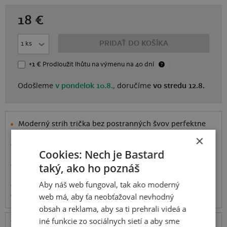
18
€
PRIDAŤ DO KOŠÍKA
+1 €
Prodloužit lhůtu
na výmenu
na 40 dní
Odošleme
v pondelok 10.8.,
doručíme
vo stredu 12.8.
Moderný strih trička bez postranných švov perfektne
drží tvar
a nekrúti sa.
×
Ušté je zo
100% vopred vyzrážanej bavlny
, ktorá je
Cookies: Nech je Bastard
príjemná na dotyk.
Látka má o niečo vyššiu gramáž (185 g/m²), takže to
nie
taký, ako ho poznáš
je žiadna tenká handra
.
Aby náš web fungoval, tak ako moderný
Michal na videu má veľkosť L, meria 185 cm a váží 90 kg
Informácie o produkte
web má, aby ťa neobťažoval nevhodný
obsah a reklama, aby sa ti prehrali videá a
iné funkcie zo sociálnych sietí a aby sme
Odošleme
v pondelok 10.8.,
doručíme
vo stredu
ceny