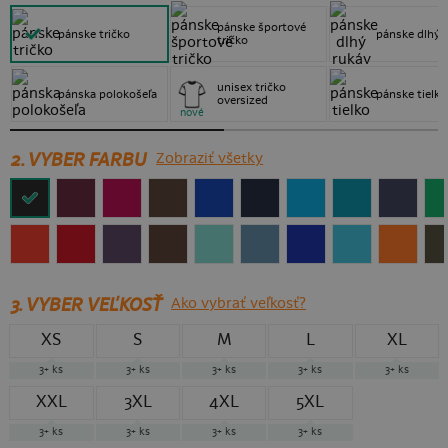
pánske športové
pánske tričko
pánske dlhý 
tričko
unisex tričko
pánska polokošeľa
pánske tielko
oversized
nové
2. VYBER FARBU
Zobraziť všetky
3.
VYBER VEĽKOSŤ
Ako vybrať veľkosť?
XS
S
M
L
XL
3+
ks
3+
ks
3+
ks
3+
ks
3+
ks
XXL
3XL
4XL
5XL
3+
ks
3+
ks
3+
ks
3+
ks