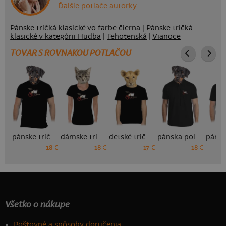
Ďalšie potlače autorky
Pánske tričká klasické vo farbe čierna
|
Pánske tričká
klasické v kategórii Hudba
|
Tehotenská
|
Vianoce
TOVAR S ROVNAKOU POTLAČOU
pánske tričko
dámske tričko
detské tričko
pánska polokošeľa
18 €
18 €
17 €
18 €
Všetko o nákupe
Poštovné a spôsoby doručenia