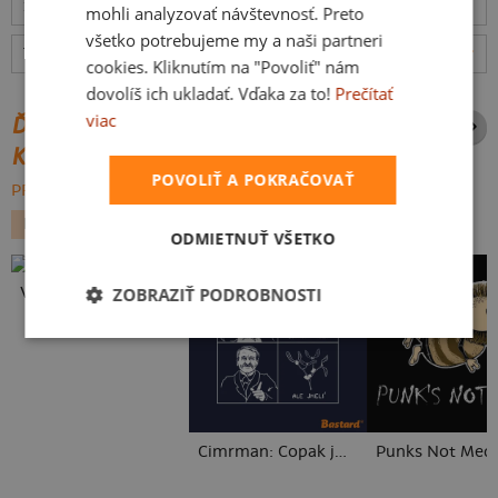
12.8.
mohli analyzovať návštevnosť. Preto
všetko potrebujeme my a naši partneri
Tabuľka veľkostí
: Akú vybrať?
rozmery
cookies. Kliknutím na "Povoliť" nám
dovolíš ich ukladať. Vďaka za to!
Prečítať
viac
ĎALŠIE POTLAČE Z ROVNAKEJ
KATEGÓRIE
POVOLIŤ A POKRAČOVAŤ
PREHĽADÁVAŤ VŠETKO:
HUDBA
TEHOTENSKÁ
VIANOCE
ODMIETNUŤ VŠETKO
ZOBRAZIŤ PODROBNOSTI
Vlastná potlač
Cimrman: Copak jmelí
Punks Not Med