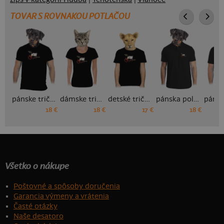
TOVAR S ROVNAKOU POTLAČOU
pánske tričko
dámske tričko
detské tričko
pánska polokošeľa
18 €
18 €
17 €
18 €
Všetko o nákupe
Poštovné a spôsoby doručenia
Garancia výmeny a vrátenia
Časté otázky
Naše desatoro