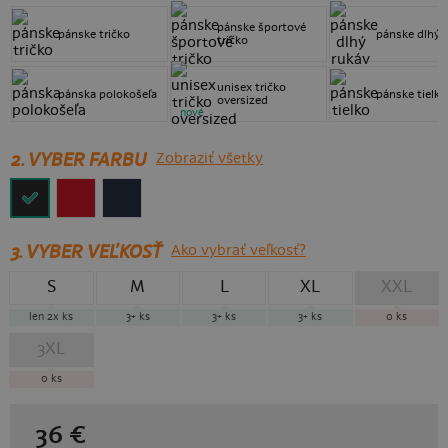
pánske športové
pánske tričko
pánske dlhý 
tričko
unisex tričko
pánska polokošeľa
pánske tielko
oversized
nové
2. VYBER FARBU
Zobraziť všetky
3.
VYBER VEĽKOSŤ
Ako vybrať veľkosť?
S
M
L
XL
XXL
len 2x
ks
3+
ks
3+
ks
3+
ks
0
ks
3XL
0
ks
36
€