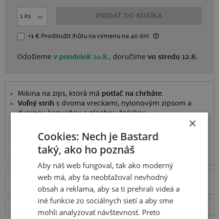
PRIDAŤ DO KOŠÍKA
+1 €
Prodloužit lhůtu
na výmenu
na 40 dní
Odošleme
v pondelok 10.8.,
doručíme
vo stredu 12.8.
Mikina na zips, ktorá má
potlač na chrbáte
.
Voľný strih
s dvoma vreckami, nylonovým zipsom a
dvojitou kapucňou s plochou šnúrkou.
×
Hrubá mikina s
vysokou gramážou látky
(295 g/m²).
Zloženie látky je 80% bavlny a 20% polyesteru.
Cookies: Nech je Bastard
Honza vo videu má veľkosť M, meria 184 cm a váží 80 kg
taký, ako ho poznáš
Informácie o produkte
Aby náš web fungoval, tak ako moderný
web má, aby ťa neobťažoval nevhodný
Odošleme
v pondelok 10.8.,
doručíme
vo stredu
ceny
12.8.
obsah a reklama, aby sa ti prehrali videá a
iné funkcie zo sociálnych sietí a aby sme
Tabuľka veľkostí
: Akú vybrať?
rozmery
mohli analyzovať návštevnosť. Preto