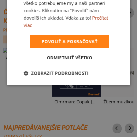
všetko potrebujeme my a naši partneri
cookies. Kliknutím na "Povoliť" nám
ĎALŠIE POTLAČE Z ROVNAKEJ
dovolíš ich ukladať. Vďaka za to!
Prečítať
KATEGÓRIE
viac
PREHĽADÁVAŤ VŠETKO:
HUDBA
TEHOTENSKÁ
VIANOCE
POVOLIŤ A POKRAČOVAŤ
ODMIETNUŤ VŠETKO
Vlastná potlač
ZOBRAZIŤ PODROBNOSTI
Cimrman: Copak jmelí
Žijem muzikou
NAJPREDÁVANEJŠIE POTLAČE
ZOBRAZIŤ VŠETKY