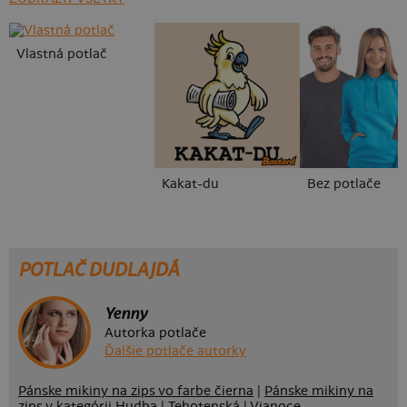
Vlastná potlač
Kakat-du
Bez potlače
POTLAČ DUDLAJDÁ
Yenny
Autorka potlače
Ďalšie potlače autorky
Pánske mikiny na zips vo farbe čierna
|
Pánske mikiny na
zips v kategórii Hudba
|
Tehotenská
|
Vianoce