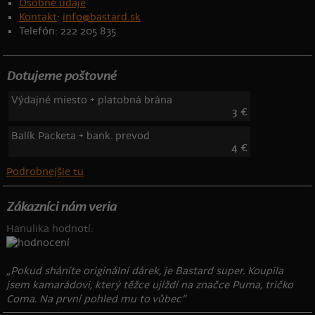
Osobné údaje
Kontakt
:
info@bastard.sk
Telefón: 222 205 835
Dotujeme poštovné
Výdajné miesto + platobná brána
3 €
Balík Packeta + bank. prevod
4 €
Podrobnejšie tu
Zákazníci nám veria
Hanulika hodnotí:
„Pokud sháníte originální dárek, je Bastard super. Koupila
jsem kamarádovi, který těžce ujíždí na značce Puma, tričko
Coma. Na první pohled mu to vůbec“