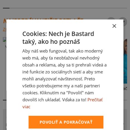
NAJPREDÁVANEJŠIE POTLAČE
×
ZOBRAZIŤ VŠETKY
Cookies: Nech je Bastard
taký, ako ho poznáš
Vlastná potlač
Aby náš web fungoval, tak ako moderný
web má, aby ťa neobťažoval nevhodný
obsah a reklama, aby sa ti prehrali videá a
iné funkcie zo sociálnych sietí a aby sme
mohli analyzovať návštevnosť. Preto
všetko potrebujeme my a naši partneri
Kakat-du
Bez potlače
cookies. Kliknutím na "Povoliť" nám
dovolíš ich ukladať. Vďaka za to!
Prečítať
viac
POTLAČ NEHODA
POVOLIŤ A POKRAČOVAŤ
Prišlo vám niekedy na um, ako ťažký život musia mať ryby?
Pod vodou sa nedá utajiť žiadna drobná nehoda, presne