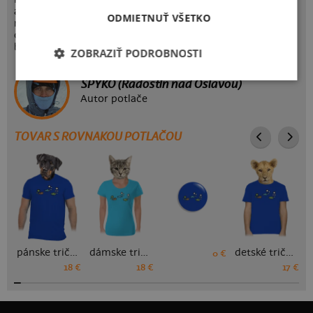
ako na tejto originálnej potlači s tromi rybičkami. Za
ODMIETNUŤ VŠETKO
nosenie trička alebo mikiny s týmto obrázkom ťa ale nikto
odsudzovať nebude. Neboj, všetko oblečenie dodáváme
bez pachovej stopy.
ZOBRAZIŤ PODROBNOSTI
SPYKO (Radostín nad Oslavou)
Autor potlače
TOVAR S ROVNAKOU POTLAČOU
pánske tričko
dámske tričko
detské tričko
0 €
18 €
18 €
17 €