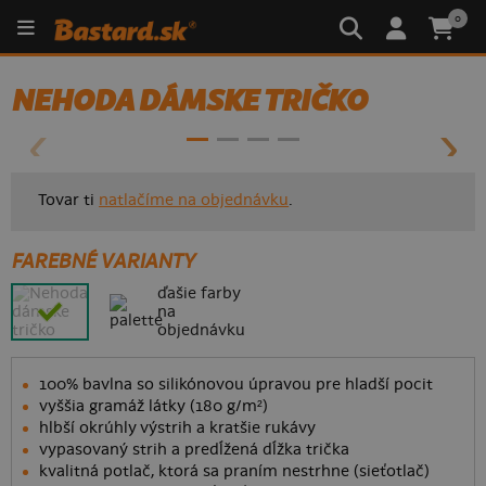
0
- 40%
NEHODA DÁMSKE TRIČKO
Tovar ti
natlačíme na objednávku
.
FAREBNÉ VARIANTY
ďašie farby
na
objednávku
100% bavlna so silikónovou úpravou pre hladší pocit
vyššia gramáž látky (180 g/m²)
hlbší okrúhly výstrih a kratšie rukávy
vypasovaný strih a predĺžená dĺžka trička
kvalitná potlač, ktorá sa praním nestrhne (sieťotlač)