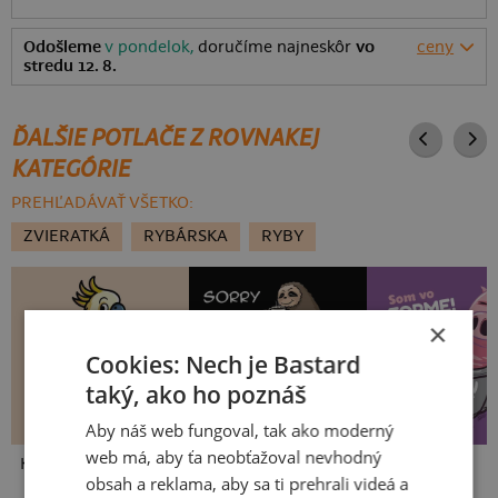
Odošleme
v pondelok,
doručíme najneskôr
vo
ceny
stredu 12. 8.
ĎALŠIE POTLAČE Z ROVNAKEJ
KATEGÓRIE
PREHĽADÁVAŤ VŠETKO:
ZVIERATKÁ
RYBÁRSKA
RYBY
×
Cookies: Nech je Bastard
taký, ako ho poznáš
Aby náš web fungoval, tak ako moderný
web má, aby ťa neobťažoval nevhodný
Kakat-du
V presse
Vo forme
obsah a reklama, aby sa ti prehrali videá a