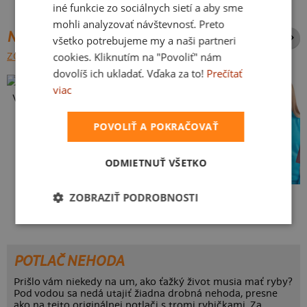
iné funkcie zo sociálnych sietí a aby sme
mohli analyzovať návštevnosť. Preto
NAJPREDÁVANEJŠIE POTLAČE
všetko potrebujeme my a naši partneri
cookies. Kliknutím na "Povoliť" nám
ZOBRAZIŤ VŠETKY
dovolíš ich ukladať. Vďaka za to!
Prečítať
viac
Vlastná potlač
POVOLIŤ A POKRAČOVAŤ
ODMIETNUŤ VŠETKO
ZOBRAZIŤ PODROBNOSTI
Kakat-du
Bez potlače
POTLAČ NEHODA
Prišlo vám niekedy na um, ako ťažký život musia mať ryby?
Pod vodou sa nedá utajiť žiadna drobná nehoda, presne
ako na tejto originálnej potlači s tromi rybičkami. Za