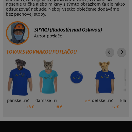
nosenie trička alebo mikiny s týmto obrázkom ťa ale nikto
odsudzovať nebude. Neboj, všetko oblečenie dodáváme
bez pachovej stopy.
SPYKO (Radostín nad Oslavou)
Autor potlače
TOVAR S ROVNAKOU POTLAČOU
pánske tričko
dámske tričko
detské tričko
0 €
18 €
18 €
17 €