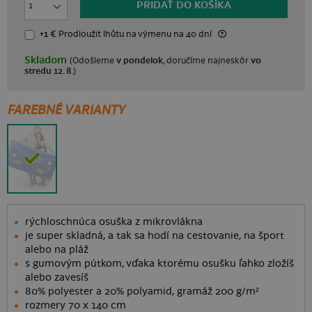
PRIDAŤ DO KOŠÍKA
+1 €
Prodloužit lhůtu
na výmenu na 40 dní
Skladom
(Odošleme
v pondelok
, doručíme najneskôr
vo
stredu 12. 8.
)
FAREBNÉ VARIANTY
rýchloschnúca osuška z mikrovlákna
je super skladná, a tak sa hodí na cestovanie, na šport
alebo na pláž
s gumovým pútkom, vďaka ktorému osušku ľahko zložíš
alebo zavesíš
80% polyester a 20% polyamid, gramáž 200 g/m²
rozmery 70 x 140 cm