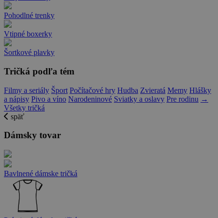
Pohodlné trenky
Vtipné boxerky
Šortkové plavky
Tričká podľa tém
Filmy a seriály
Šport
Počítačové hry
Hudba
Zvieratá
Memy
Hlášky
a nápisy
Pivo a víno
Narodeninové
Sviatky a oslavy
Pre rodinu
→
Všetky tričká
späť
Dámsky tovar
Bavlnené dámske tričká