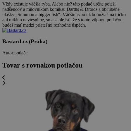
Vždy existuje väčšia ryba. Alebo nie? táto potlač určite poteší
nadšencov a milovníkom komiksu Darths & Droids a obľúbené
hlášky „Summon a bigger fish“. Väčšiu rybu už bohužiaľ na tričko
ani mikinu nevtesníme, sme si ale istí, že s touto vtipnou potlačou
budeš mať medzi priateľmi rozhodne úspěch.
Bastard.cz (Praha)
Autor potlače
Tovar s rovnakou potlačou