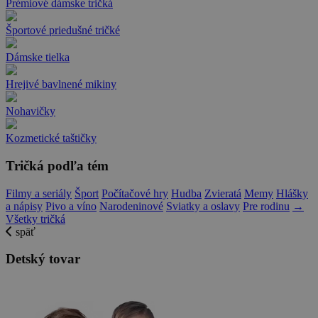
Prémiové dámske tričká
Športové priedušné tričké
Dámske tielka
Hrejivé bavlnené mikiny
Nohavičky
Kozmetické taštičky
Tričká podľa tém
Filmy a seriály
Šport
Počítačové hry
Hudba
Zvieratá
Memy
Hlášky
a nápisy
Pivo a víno
Narodeninové
Sviatky a oslavy
Pre rodinu
→
Všetky tričká
späť
Detský tovar