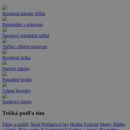
Bavlnené pánske tričká
Polokošele s golierom
Športové priedušné tričká
Tričká s dlhým rukávom
Bavlnené tielka
Hrejivé mikiny
Pohodlné trenky
Vtipné boxerky
Šortkové plavky
Tričká podľa tém
Filmy a seriály
Šport
Počítačové hry
Hudba
Zvieratá
Memy
Hlášky
a nápisy
Pivo a víno
Narodeninové
Sviatky a oslavy
Pre rodinu
→