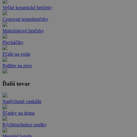
Veľké keramické hrnčeky
Cestovné termohrnčeky
Makrónkové hrnčeky
Plecháčiky
Fľaše na vodu
Pollitre na pivo
Ďalší tovar
Nadýchané vankúše
Šľapky na doma
Rýchloschnúce osušky
Mestské batohy