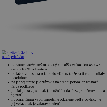
ďašie farby
na objednávku
poriadne nadýchaný mäkučký vankúš s veľkosťou 45 x 45
cm zo 100% polyesteru
potlač je zapustená priamo do vláken, takže sa ti praním nikdy
neodtrhne
na jednej strane je obrázok a na druhej potom len rovnaká
farba podkladu
povlak je na zips, a tak je možné ho dať bez problémov dole a
vyprať
hypoalergénnu výplň zasielame oddelene vedľa povlaku, je
jej veľa, a tak je vákuovo balená