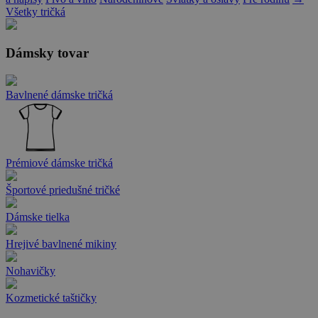
Všetky tričká
Dámsky tovar
Bavlnené dámske tričká
Prémiové dámske tričká
Športové priedušné tričké
Dámske tielka
Hrejivé bavlnené mikiny
Nohavičky
Kozmetické taštičky