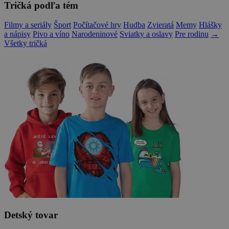
Tričká podľa tém
Filmy a seriály
Šport
Počítačové hry
Hudba
Zvieratá
Memy
Hlášky
a nápisy
Pivo a víno
Narodeninové
Sviatky a oslavy
Pre rodinu
→
Všetky tričká
Detský tovar