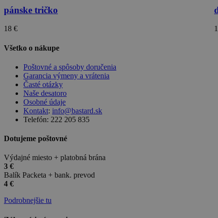
pánske tričko
18 €
1
Všetko o nákupe
Poštovné a spôsoby doručenia
Garancia výmeny a vrátenia
Časté otázky
Naše desatoro
Osobné údaje
Kontakt
:
info@bastard.sk
Telefón: 222 205 835
Dotujeme poštovné
Výdajné miesto + platobná brána
3 €
Balík Packeta + bank. prevod
4 €
Podrobnejšie tu