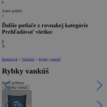
€
Autor potlače
}
Ďalšie potlače z rovnakej kategórie
Prehľadávať všetko:
Bastard.sk
>
Vankúše
>
Rybky vankúš
Rybky vankúš
ihneď pošleme