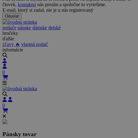
človek,
kontaktuj
nás prosím a spoločne to vyriešime.
E-mail, ktorý si zadal, nie je u nás registrovaný
Odoslať
potlače
pánske
dámske
detské
hrnčeky
ďalšie
zľavy 🔥
vlastná potlač
informácie
0
0
Pánsky tovar