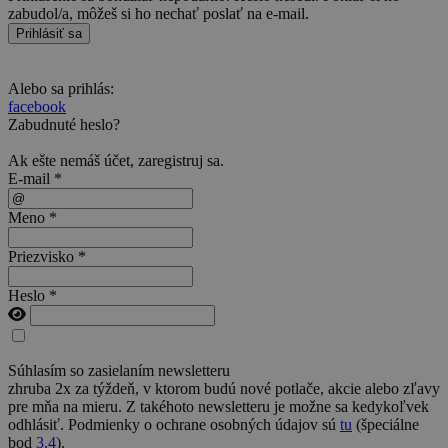
zabudol/a, môžeš si ho nechať poslať na e-mail.
Prihlásiť sa
Alebo sa prihlás:
facebook
Zabudnuté heslo?
Ak ešte nemáš účet,
zaregistruj sa
.
E-mail *
Meno *
Priezvisko *
Heslo *
Súhlasím so zasielaním newsletteru
zhruba 2x za týždeň, v ktorom budú nové potlače, akcie alebo zľavy
pre mňa na mieru. Z takéhoto newsletteru je možne sa kedykoľvek
odhlásiť. Podmienky o ochrane osobných údajov sú
tu
(špeciálne
bod
3.4
).