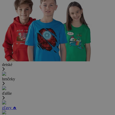
detské
hrnčeky
ďalšie
zľavy 🔥