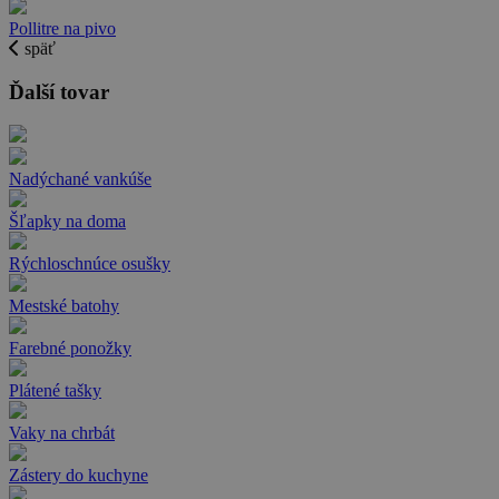
Pollitre na pivo
späť
Ďalší tovar
Nadýchané vankúše
Šľapky na doma
Rýchloschnúce osušky
Mestské batohy
Farebné ponožky
Plátené tašky
Vaky na chrbát
Zástery do kuchyne