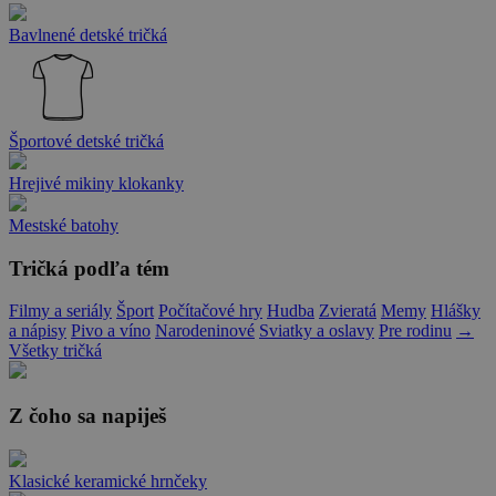
Bavlnené detské tričká
Športové detské tričká
Hrejivé mikiny klokanky
Mestské batohy
Tričká podľa tém
Filmy a seriály
Šport
Počítačové hry
Hudba
Zvieratá
Memy
Hlášky
a nápisy
Pivo a víno
Narodeninové
Sviatky a oslavy
Pre rodinu
→
Všetky tričká
Z čoho sa napiješ
Klasické keramické hrnčeky