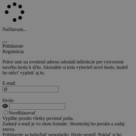
Načítavam...
Prihlásenie
Registrácia
Práve sme na uvedenú adresu odoslali inštrukcie pre vytvorenie
nového hesla k účtu. Akonáhle si teda vyberieš nové heslo, budeš
ho môcť vyplniť aj tu.
E-mail
Heslo
Neodhlasovať
Vyplňte prosím všetky povinné polia.
Zadaný e-mail je vo zlom formáte. Skontroluj ho prosím a zadaj
znova.
Prihlásenie sa bohužiaľ nepodarilo. Heslo nesedí. Pokiaľ si ho