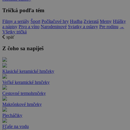
Tričká podľa tém
Filmy a seriály
Šport
Počítačové hry
Hudba
Zvieratá
Memy
Hlášky
a nápisy
Pivo a víno
Narodeninové
Sviatky a oslavy
Pre rodinu
→
Všetky tričká
späť
Z čoho sa napiješ
Klasické keramické hrnčeky
Veľké keramické hrnčeky
Cestovné termohrnčeky
Makrónkové hrnčeky
Plecháčiky
Fľaše na vodu