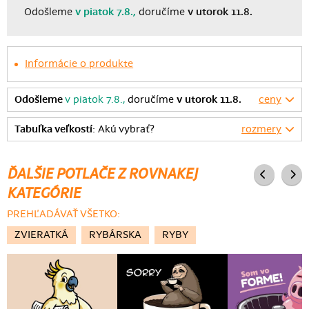
Odošleme
v piatok 7.8.,
doručíme
v utorok 11.8.
Informácie o produkte
Odošleme
v piatok 7.8.,
doručíme
v utorok 11.8.
ceny
Tabuľka veľkostí
: Akú vybrať?
rozmery
ĎALŠIE POTLAČE Z ROVNAKEJ
KATEGÓRIE
PREHĽADÁVAŤ VŠETKO:
ZVIERATKÁ
RYBÁRSKA
RYBY