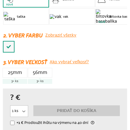
nové
taška
vak
šiltovka base
nové
2. VYBER FARBU
Zobraziť všetky
3.
VYBER VEĽKOSŤ
Ako vybrať veľkosť?
25mm
56mm
3+
ks
3+
ks
?
€
PRIDAŤ DO KOŠÍKA
+1 €
Prodloužit lhůtu
na výmenu
na 40 dní