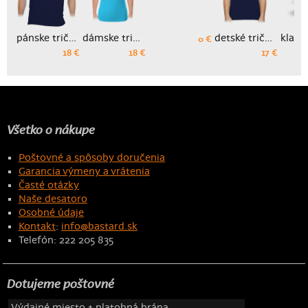
pánske tričko
dámske tričko
detské tričko
0 €
18 €
18 €
17 €
Všetko o nákupe
Poštovné a spôsoby doručenia
Garancia výmeny a vrátenia
Časté otázky
Naše desatoro
Osobné údaje
Kontakt
:
info@bastard.sk
Telefón: 222 205 835
Dotujeme poštovné
Výdajné miesto + platobná brána