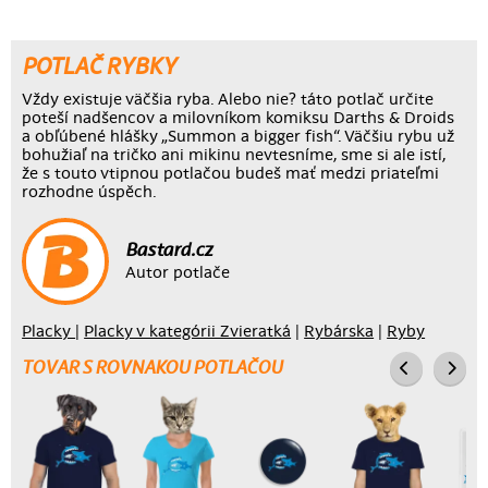
POTLAČ RYBKY
Vždy existuje väčšia ryba. Alebo nie? táto potlač určite
poteší nadšencov a milovníkom komiksu Darths & Droids
a obľúbené hlášky „Summon a bigger fish“. Väčšiu rybu už
bohužiaľ na tričko ani mikinu nevtesníme, sme si ale istí,
že s touto vtipnou potlačou budeš mať medzi priateľmi
rozhodne úspěch.
Bastard.cz
Autor potlače
Placky
|
Placky v kategórii Zvieratká
|
Rybárska
|
Ryby
TOVAR S ROVNAKOU POTLAČOU