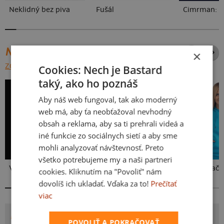
Neklidný bez piva
Fušál
NAJPREDÁVANEJŠIE POTLAČE
×
ZOBRAZIŤ VŠETKY
Cookies: Nech je Bastard
taký, ako ho poznáš
Aby náš web fungoval, tak ako moderný
web má, aby ťa neobťažoval nevhodný
obsah a reklama, aby sa ti prehrali videá a
iné funkcie zo sociálnych sietí a aby sme
mohli analyzovať návštevnosť. Preto
všetko potrebujeme my a naši partneri
Vlastná potlač
Kakat-du
Bez potlače
cookies. Kliknutím na "Povoliť" nám
dovolíš ich ukladať. Vďaka za to!
Prečítať
viac
POTLAČ HODNÝ ZLÝ A BANÁN
POVOLIŤ A POKRAČOVAŤ