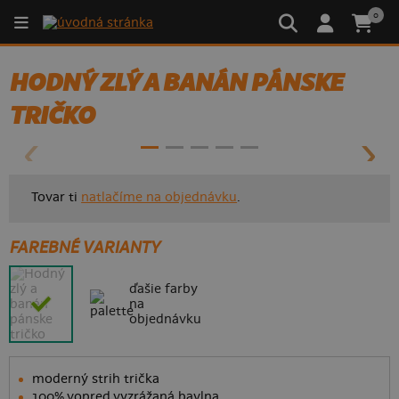
0
HODNÝ ZLÝ A BANÁN PÁNSKE
- 30%
TRIČKO
Tovar ti
natlačíme na objednávku
.
FAREBNÉ VARIANTY
ďašie farby
na
objednávku
moderný strih trička
100% vopred vyzrážaná bavlna