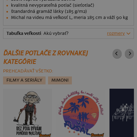
kvalitná nevyprateľná potlač (sieťotlač)
štandardná gramáž látky (185 g/m2)
Michal na videu má veľkosť L, meria 185 cm a váží 90 kg
Tabuľka veľkostí
: Akú vybrať?
rozmery
ĎALŠIE POTLAČE Z ROVNAKEJ
KATEGÓRIE
PREHĽADÁVAŤ VŠETKO:
FILMY A SERIÁLY
MIMONI