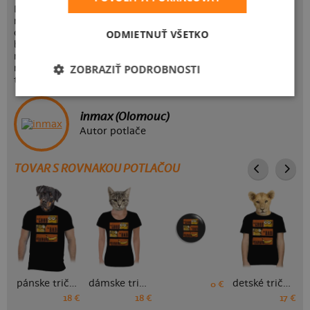
Dva mimoni. Jeden dobrák od kosti, čo by neublížil ani
muche. Druhý, gauner všetkými masťami mazaný, ktorý
odpráskne každého, kto mu vkročí do cesty. A medzi nimi
ODMIETNUŤ VŠETKO
banán! Krásny, žltučký a voňavý banán, po ktorom každý
mimoň túži. Kto z koho? Zloduch, alebo hrdina? Staň sa
režisérom napínavého mimonieho westernu v bastarďom
ZOBRAZIŤ PODROBNOSTI
tričku. Bang!
inmax (Olomouc)
Autor potlače
TOVAR S ROVNAKOU POTLAČOU
pánske tričko
dámske tričko
detské tričko
0 €
18 €
18 €
17 €