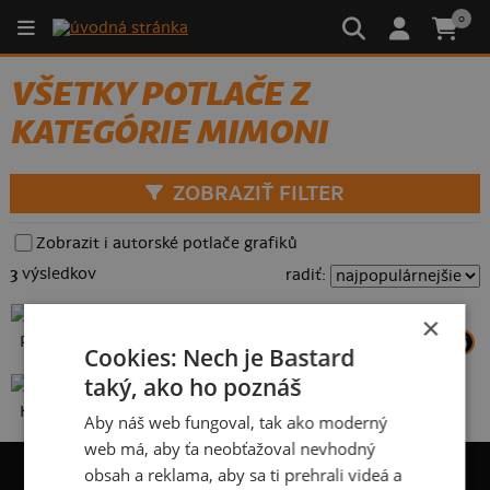
0
VŠETKY POTLAČE Z
KATEGÓRIE MIMONI
ZOBRAZIŤ FILTER
Zobrazit i autorské potlače grafiků
3
výsledkov
radiť:
×
Pivoni
Hodný zlý a banán
Cookies: Nech je Bastard
taký, ako ho poznáš
Kráľ mimoňov
Aby náš web fungoval, tak ako moderný
web má, aby ťa neobťažoval nevhodný
obsah a reklama, aby sa ti prehrali videá a