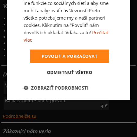
iné funkcie zo sociálnych sietí a aby sme
Všetko o nákupe
mohli analyzovať návštevnosť. Preto
všetko potrebujeme my a naši partneri
Poštovné a spôsoby doručenia
cookies. Kliknutím na "Povoliť" nám
Garancia výmeny a vrátenia
Časté otázky
dovolíš ich ukladať. Vďaka za to!
Prečítať
Naše desatoro
viac
Osobné údaje
Kontakt
:
info@bastard.sk
Telefón: 222 205 835
POVOLIŤ A POKRAČOVAŤ
ODMIETNUŤ VŠETKO
Dotujeme poštovné
Výdajné miesto + platobná brána
ZOBRAZIŤ PODROBNOSTI
3 €
Balík Packeta + bank. prevod
4 €
Podrobnejšie tu
Zákazníci nám veria