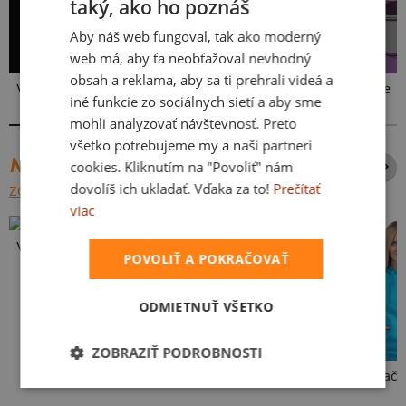
taký, ako ho poznáš
Aby náš web fungoval, tak ako moderný
web má, aby ťa neobťažoval nevhodný
obsah a reklama, aby sa ti prehrali videá a
V presse
Vo forme
iné funkcie zo sociálnych sietí a aby sme
mohli analyzovať návštevnosť. Preto
všetko potrebujeme my a naši partneri
NAJPREDÁVANEJŠIE POTLAČE
cookies. Kliknutím na "Povoliť" nám
dovolíš ich ukladať. Vďaka za to!
Prečítať
ZOBRAZIŤ VŠETKY
viac
Vlastná potlač
POVOLIŤ A POKRAČOVAŤ
ODMIETNUŤ VŠETKO
ZOBRAZIŤ PODROBNOSTI
Kakat-du
Bez potlače