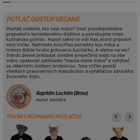
POTLAČ ODSTUP VEGANE
Poznáš niekoho, kto neje mäso? Dosť pravdepodobne
prepadol/a korienkovému diablovi a potrebujete tvoju
kulinársku pomoc. Aspoň takto to vidí Rax, ktorý pripravil
toto tričko. Namiesto krucifixu poriadny kus mäsa a
miesto Biblie hrubú grilovaciu kuchárku. A ideme na vec!
Trikrát denne prikladať stredne prepečený stejk na obe
tváre, opakovať zaklínadlo "mama melie mäso" a vyhýbať
sa zákerným útokom brokolicou. Toto tričko poteší
všetkých pravoverných mäsožrútov a vyháňačov zdravého
životného štýlu.
Kapitán Lachim (Brno)
Autor potlače
TOVAR S ROVNAKOU POTLAČOU