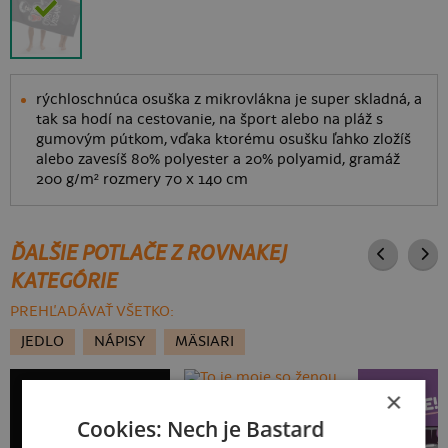
rýchloschnúca osuška z mikrovlákna je super skladná, a
tak sa hodí na cestovanie, na šport alebo na pláž s
gumovým pútkom, vďaka ktorému osušku ľahko zložíš
alebo zavesíš 80% polyester a 20% polyamid, gramáž
200 g/m² rozmery 70 x 140 cm
ĎALŠIE POTLAČE Z ROVNAKEJ
KATEGÓRIE
PREHĽADÁVAŤ VŠETKO:
JEDLO
NÁPISY
MÄSIARI
×
To je moje so ženou
Cookies: Nech je Bastard