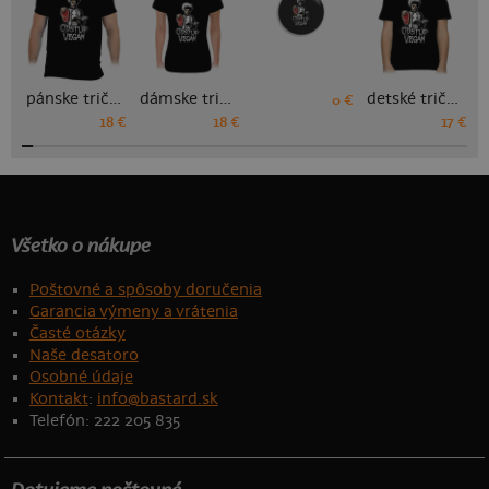
pánske tričko
dámske tričko
detské tričko
0 €
18 €
18 €
17 €
Všetko o nákupe
Poštovné a spôsoby doručenia
Garancia výmeny a vrátenia
Časté otázky
Naše desatoro
Osobné údaje
Kontakt
:
info@bastard.sk
Telefón: 222 205 835