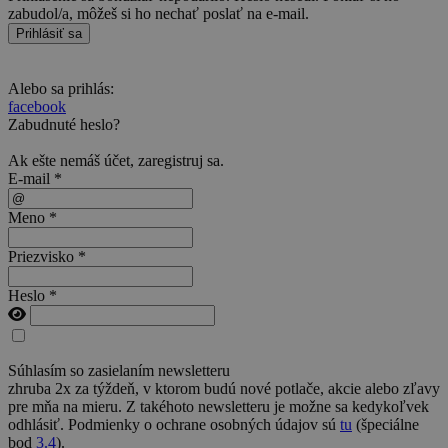
zabudol/a, môžeš si ho nechať poslať na e-mail.
Prihlásiť sa
Alebo sa prihlás:
facebook
Zabudnuté heslo?
Ak ešte nemáš účet,
zaregistruj sa
.
E-mail *
Meno *
Priezvisko *
Heslo *
Súhlasím so zasielaním newsletteru
zhruba 2x za týždeň, v ktorom budú nové potlače, akcie alebo zľavy
pre mňa na mieru. Z takéhoto newsletteru je možne sa kedykoľvek
odhlásiť. Podmienky o ochrane osobných údajov sú
tu
(špeciálne
bod
3.4
).