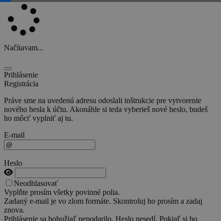
Načítavam...
Prihlásenie
Registrácia
Práve sme na uvedenú adresu odoslali inštrukcie pre vytvorenie
nového hesla k účtu. Akonáhle si teda vyberieš nové heslo, budeš
ho môcť vyplniť aj tu.
E-mail
Heslo
Neodhlasovať
Vyplňte prosím všetky povinné polia.
Zadaný e-mail je vo zlom formáte. Skontroluj ho prosím a zadaj
znova.
Prihlásenie sa bohužiaľ nepodarilo. Heslo nesedí. Pokiaľ si ho