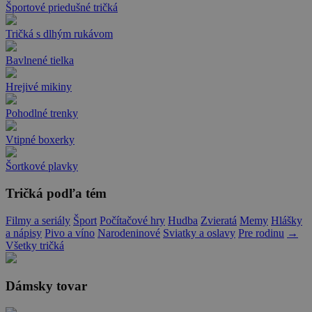
Športové priedušné tričká
Tričká s dlhým rukávom
Bavlnené tielka
Hrejivé mikiny
Pohodlné trenky
Vtipné boxerky
Šortkové plavky
Tričká podľa tém
Filmy a seriály
Šport
Počítačové hry
Hudba
Zvieratá
Memy
Hlášky
a nápisy
Pivo a víno
Narodeninové
Sviatky a oslavy
Pre rodinu
→
Všetky tričká
Dámsky tovar