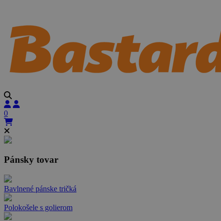
0
Pánsky tovar
Bavlnené pánske tričká
Polokošele s golierom