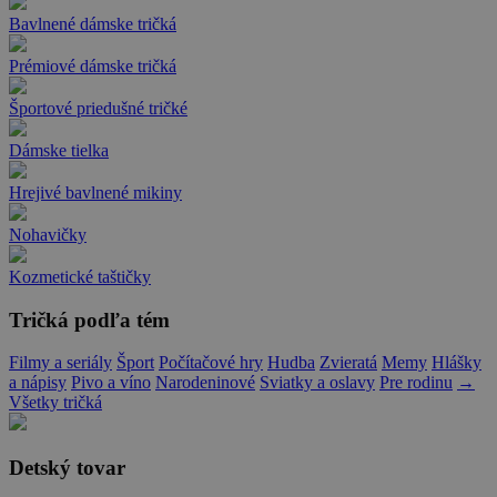
Bavlnené dámske tričká
Prémiové dámske tričká
Športové priedušné tričké
Dámske tielka
Hrejivé bavlnené mikiny
Nohavičky
Kozmetické taštičky
Tričká podľa tém
Filmy a seriály
Šport
Počítačové hry
Hudba
Zvieratá
Memy
Hlášky
a nápisy
Pivo a víno
Narodeninové
Sviatky a oslavy
Pre rodinu
→
Všetky tričká
Detský tovar