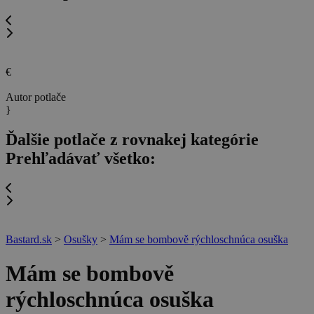
€
Autor potlače
}
Ďalšie potlače z rovnakej kategórie
Prehľadávať všetko:
Bastard.sk
>
Osušky
>
Mám se bombově rýchloschnúca osuška
Mám se bombově
rýchloschnúca osuška