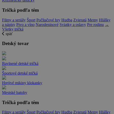
Kozmetické taštičky
Tričká podľa tém
Filmy a seriály
Šport
Počítačové hry
Hudba
Zvieratá
Memy
Hlášky
a nápisy
Pivo a víno
Narodeninové
Sviatky a oslavy
Pre rodinu
→
Všetky tričká
späť
Detský tovar
Bavlnené detské tričká
Športové detské tričká
Hrejivé mikiny klokanky
Mestské batohy
Tričká podľa tém
Filmy a seriály
Šport
Počítačové hry
Hudba
Zvieratá
Memy
Hlášky