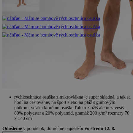
rýchloschnúca osuška z mikrovlákna je super skladná, a tak sa
hodí na cestovanie, na šport alebo na pláž s gumovým
pútkom, vďaka ktorému osušku ľahko zložíš alebo zavesíš
80% polyester a 20% polyamid, gramáž 200 g/m² rozmery 70
x 140 cm
Odošleme
v pondelok,
doručíme najneskôr
vo stredu 12. 8.