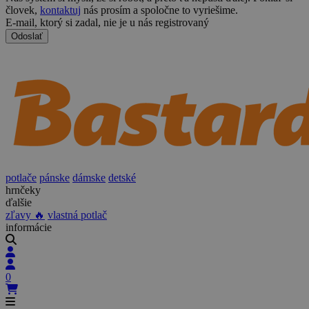
človek,
kontaktuj
nás prosím a spoločne to vyriešime.
E-mail, ktorý si zadal, nie je u nás registrovaný
Odoslať
potlače
pánske
dámske
detské
hrnčeky
ďalšie
zľavy 🔥
vlastná potlač
informácie
0