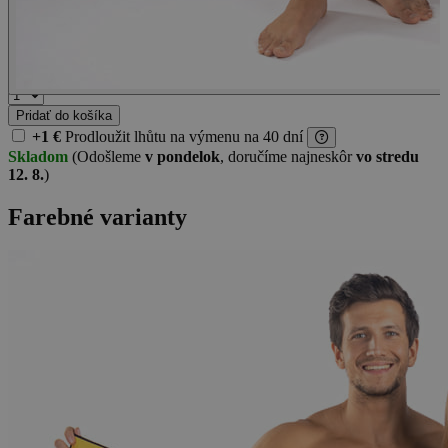
16 €
Pridať do košíka
+1 €
Prodloužit lhůtu
na výmenu na 40 dní
Skladom
(Odošleme
v pondelok
, doručíme najneskôr
vo stredu
12. 8.
)
Farebné varianty