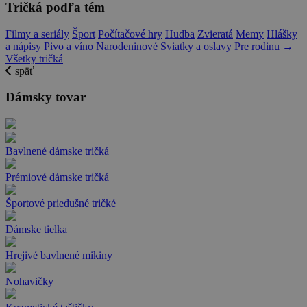
Tričká podľa tém
Filmy a seriály
Šport
Počítačové hry
Hudba
Zvieratá
Memy
Hlášky
a nápisy
Pivo a víno
Narodeninové
Sviatky a oslavy
Pre rodinu
→
Všetky tričká
späť
Dámsky tovar
Bavlnené dámske tričká
Prémiové dámske tričká
Športové priedušné tričké
Dámske tielka
Hrejivé bavlnené mikiny
Nohavičky