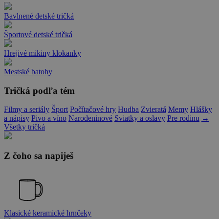
Bavlnené detské tričká
Športové detské tričká
Hrejivé mikiny klokanky
Mestské batohy
Tričká podľa tém
Filmy a seriály
Šport
Počítačové hry
Hudba
Zvieratá
Memy
Hlášky
a nápisy
Pivo a víno
Narodeninové
Sviatky a oslavy
Pre rodinu
→
Všetky tričká
Z čoho sa napiješ
Klasické keramické hrnčeky