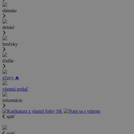
dámske
detské
hrnčeky
ďalšie
zľavy 🔥
vlastná potlač
informácie
späť
späť