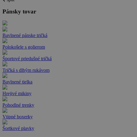
Pánsky tovar
Bavlnené pánske tričká
Polokošele s golierom
Športové priedušné tričká
Tričká s dlhým rukávom
Bavlnené tielka
Hrejivé mikiny
Pohodlné trenky
Vtipné boxerky
Šortkové plavky