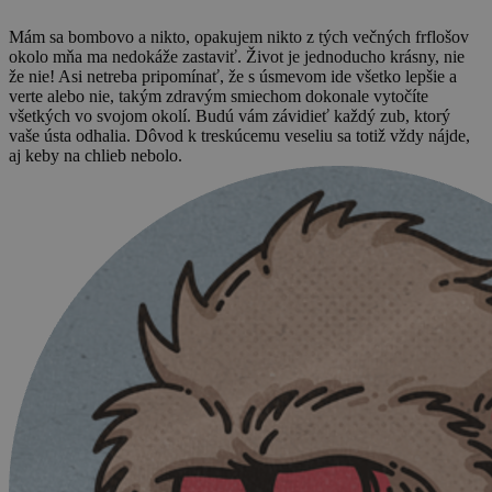
Mám sa bombovo a nikto, opakujem nikto z tých večných frflošov
okolo mňa ma nedokáže zastaviť. Život je jednoducho krásny, nie
že nie! Asi netreba pripomínať, že s úsmevom ide všetko lepšie a
verte alebo nie, takým zdravým smiechom dokonale vytočíte
všetkých vo svojom okolí. Budú vám závidieť každý zub, ktorý
vaše ústa odhalia. Dôvod k treskúcemu veseliu sa totiž vždy nájde,
aj keby na chlieb nebolo.