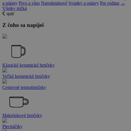
a nápisy
Pivo a víno
Narodeninové
Sviatky a oslavy
Pre rodinu
→
Všetky tričká
späť
Z čoho sa napiješ
Klasické keramické hrnčeky
Veľké keramické hrnčeky
Cestovné termohrnčeky
Makrónkové hrnčeky
Plecháčiky