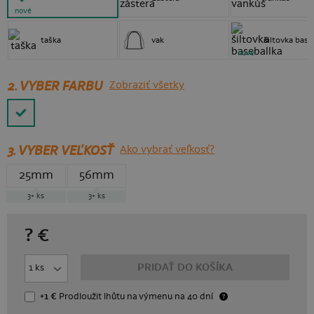
nové
taška
vak
šiltovka base
nové
2. VYBER FARBU
Zobraziť všetky
3.
VYBER VEĽKOSŤ
Ako vybrať veľkosť?
25mm
56mm
3+
ks
3+
ks
?
€
PRIDAŤ DO KOŠÍKA
+1 €
Prodloužit lhůtu
na výmenu
na 40 dní