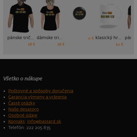
pánske tričko
dámske tričko
klasický hrnček
0 €
18 €
18 €
10 €
Všetko o nákupe
Poštovné a spôsoby doručenia
Garancia výmeny a vrátenia
Časté otázky
Naše desatoro
Osobné údaje
Kontakt
:
info@bastard.sk
Telefón: 222 205 835