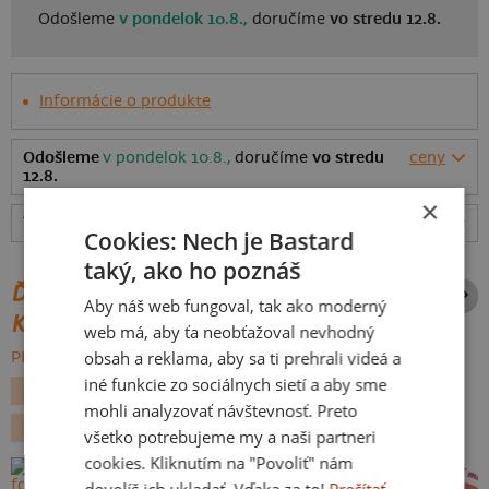
Odošleme
v pondelok 10.8.,
doručíme
vo stredu 12.8.
Informácie o produkte
Odošleme
v pondelok 10.8.,
doručíme
vo stredu
ceny
12.8.
×
Tabuľka veľkostí
: Akú vybrať?
rozmery
Cookies: Nech je Bastard
taký, ako ho poznáš
ĎALŠIE POTLAČE Z ROVNAKEJ
Aby náš web fungoval, tak ako moderný
KATEGÓRIE
web má, aby ťa neobťažoval nevhodný
obsah a reklama, aby sa ti prehrali videá a
PREHĽADÁVAŤ VŠETKO:
iné funkcie zo sociálnych sietí a aby sme
SEX
TURISTIKA
HUBÁRENIE
mohli analyzovať návštevnosť. Preto
PRE BABIČKU A DEDA
NÁPISY
všetko potrebujeme my a naši partneri
cookies. Kliknutím na "Povoliť" nám