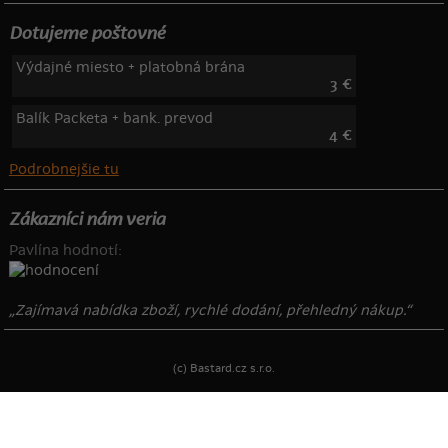
Dotujeme poštovné
Výdajné miesto + platobná brána
3 €
Balík Packeta + bank. prevod
4 €
Podrobnejšie tu
Zákazníci nám veria
Pavlína hodnotí:
„Zajímavá nabídka zboží, rychlé dodání, přehledný nákup.“
(c) Bastard.cz s.r.o.