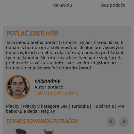
Kakat-du
Bez potlače
POTLAČ ZBER HÚB
Táto neodolateľná potlač ti umožní vyjadriť svoju lásku k
hubám s humorom a šteklivosťou. Ideálne pre vášnivých
hubárov, ktorí sa neboja ukázať svoju odvahu pri hľadaní
tých najlahodnejších kúskov v lese. Nechajte svoj šatník
prehovoriť za vás a zaujmite svet svojim zmyslom pre
humor a neopakovateľné dobrodružstvo!
enigmaboy
Autor potlače
Ďalšie potlače autora
Placky
|
Placky v kategórii Sex
|
Turistika
|
Hubárenie
|
Pre
babičku a deda
|
Nápisy
TOVAR S ROVNAKOU POTLAČOU