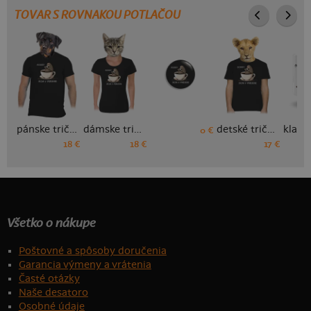
TOVAR S ROVNAKOU POTLAČOU
pánske tričko
dámske tričko
detské tričko
0 €
18 €
18 €
17 €
Všetko o nákupe
Poštovné a spôsoby doručenia
Garancia výmeny a vrátenia
Časté otázky
Naše desatoro
Osobné údaje