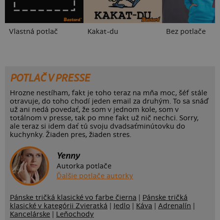
Vlastná potlač
Kakat-du
Bez potlače
POTLAČ V PRESSE
Hrozne nestíham, fakt je toho teraz na mňa moc, šéf stále
otravuje, do toho chodí jeden email za druhým. To sa snáď
už ani nedá povedať, že som v jednom kole, som v
totálnom v presse, tak po mne fakt už nič nechci. Sorry,
ale teraz si idem dať tú svoju dvadsaťminútovku do
kuchynky. Žiaden pres, žiaden stres.
Yenny
Autorka potlače
Ďalšie potlače autorky
Pánske tričká klasické vo farbe čierna
|
Pánske tričká
klasické v kategórii Zvieratká
|
Jedlo
|
Káva
|
Adrenalín
|
Kancelárske
|
Leňochody