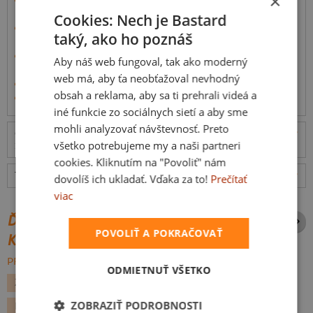
×
drží tvar
a nekrúti sa.
Cookies: Nech je Bastard
Ušté je zo
100% vopred vyzrážanej bavlny
, ktorá je
taký, ako ho poznáš
príjemná na dotyk.
Látka má o niečo vyššiu gramáž (185 g/m²), takže to
nie
Aby náš web fungoval, tak ako moderný
je žiadna tenká handra
.
web má, aby ťa neobťažoval nevhodný
Michal na videu má veľkosť L, meria 185 cm a váží 90 kg
obsah a reklama, aby sa ti prehrali videá a
Informácie o produkte
iné funkcie zo sociálnych sietí a aby sme
mohli analyzovať návštevnosť. Preto
Odošleme
v pondelok 10.8.,
doručíme
vo stredu
ceny
všetko potrebujeme my a naši partneri
12.8.
cookies. Kliknutím na "Povoliť" nám
Tabuľka veľkostí
: Akú vybrať?
rozmery
dovolíš ich ukladať. Vďaka za to!
Prečítať
viac
ĎALŠIE POTLAČE Z ROVNAKEJ
POVOLIŤ A POKRAČOVAŤ
KATEGÓRIE
PREHĽADÁVAŤ VŠETKO:
ODMIETNUŤ VŠETKO
ZVIERATKÁ
JEDLO
KÁVA
ADRENALÍN
ZOBRAZIŤ PODROBNOSTI
KANCELÁRSKE
LEŇOCHODY