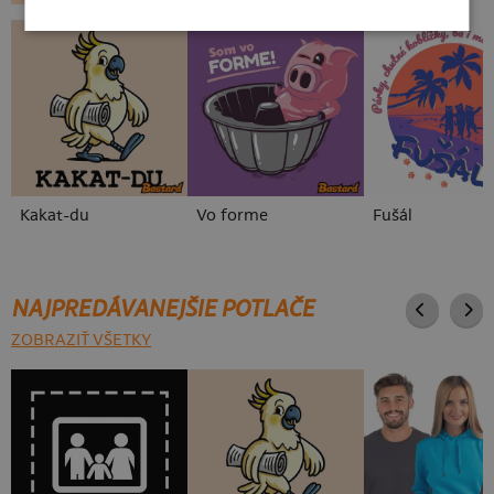
Kakat-du
Vo forme
Fušál
NAJPREDÁVANEJŠIE POTLAČE
ZOBRAZIŤ VŠETKY