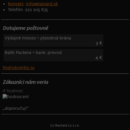
Kontakt
:
info@bastard.sk
Telefón: 222 205 835
Dotujeme poštovné
Výdajné miesto + platobná brána
3 €
Balík Packeta + bank. prevod
4 €
Podrobnejšie tu
Zákazníci nám veria
if hodnotí:
„doporučuji“
(c) Bastard.cz s.r.o.