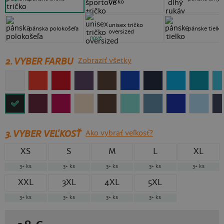
tričko
unisex tričko
pánska polokošeľa
pánske tielko
oversized
nové
2. VYBER FARBU
Zobraziť všetky
3.
VYBER VEĽKOSŤ
Ako vybrať veľkosť?
XS
S
M
L
XL
3+
ks
3+
ks
3+
ks
3+
ks
3+
ks
XXL
3XL
4XL
5XL
3+
ks
3+
ks
3+
ks
3+
ks