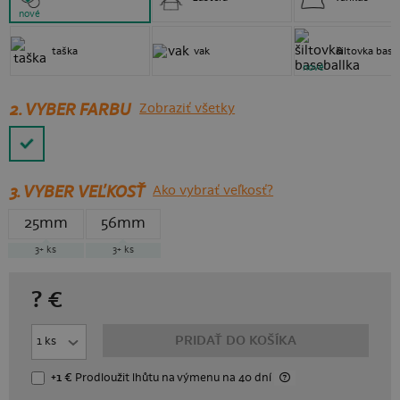
nové
taška
vak
šiltovka base
nové
2. VYBER FARBU
Zobraziť všetky
3.
VYBER VEĽKOSŤ
Ako vybrať veľkosť?
25mm
56mm
3+
ks
3+
ks
?
€
PRIDAŤ DO KOŠÍKA
+1 €
Prodloužit lhůtu
na výmenu
na 40 dní