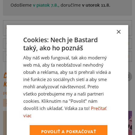
Odošleme
v piatok 7.8.,
doručíme
v utorok 11.8.
Informácie o produkte
×
Cookies: Nech je Bastard
Odošleme
v piatok 7.8.,
doručíme
v utorok 11.8.
ceny
taký, ako ho poznáš
Tabuľka veľkostí
: Akú vybrať?
rozmery
Aby náš web fungoval, tak ako moderný
web má, aby ťa neobťažoval nevhodný
obsah a reklama, aby sa ti prehrali videá a
ĎALŠIE POTLAČE Z ROVNAKEJ
iné funkcie zo sociálnych sietí a aby sme
KATEGÓRIE
mohli analyzovať návštevnosť. Preto
všetko potrebujeme my a naši partneri
PREHĽADÁVAŤ VŠETKO:
cookies. Kliknutím na "Povoliť" nám
ZVIERATKÁ
JEDLO
dovolíš ich ukladať. Vďaka za to!
Prečítať
viac
POVOLIŤ A POKRAČOVAŤ