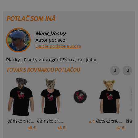
POTLAČ SOM INÁ
Mirek_Vostry
Autor potlače
Ďalšie potlače autora
Placky
|
Placky v kategórii Zvieratká
|
Jedlo
TOVAR S ROVNAKOU POTLAČOU
pánske tričko
dámske tričko
detské tričko
0 €
18 €
18 €
17 €