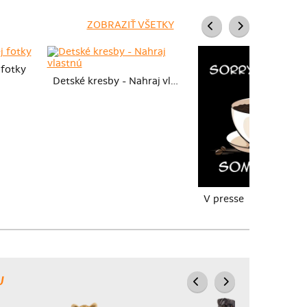
ZOBRAZIŤ VŠETKY
 fotky
Detské kresby - Nahraj vlastnú
V presse
U