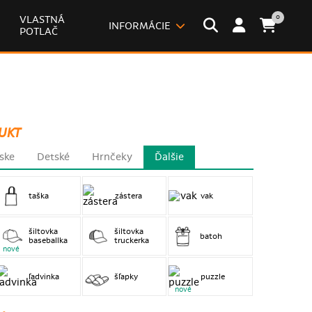
0
VLASTNÁ
INFORMÁCIE
POTLAČ
UKT
ske
Detské
Hrnčeky
Ďalšie
taška
zástera
vak
šiltovka
šiltovka
batoh
baseballka
truckerka
nové
ľadvinka
šľapky
puzzle
nové