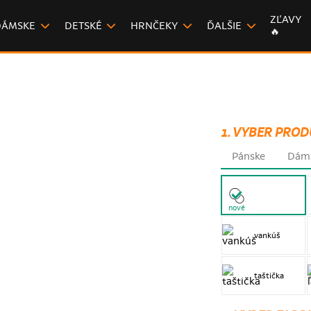
ZĽAVY
DÁMSKE
DETSKÉ
HRNČEKY
ĎALŠIE
🔥
1. VYBER PROD
Pánske
Dám
nové
vankúš
taštička