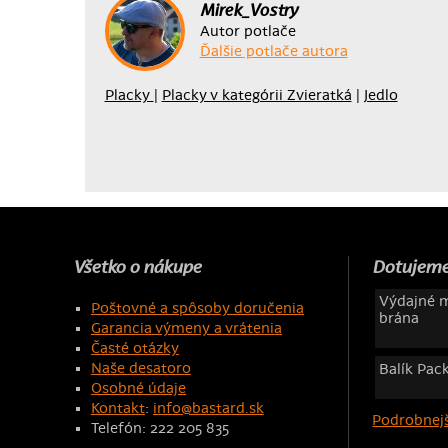
Mirek_Vostry
Autor potlače
Ďalšie potlače autora
Placky
|
Placky v kategórii Zvieratká
|
Jedlo
Všetko o nákupe
Dotujeme
Výdajné m
Poštovné a spôsoby doručenia
brána
Garancia výmeny a vrátenia
Časté otázky
Naše desatoro
Balík Pac
Osobné údaje
Kontakt
:
info@bastard.sk
Podrobnejš
Telefón: 222 205 835