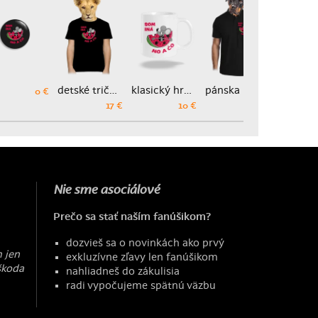
detské tričko
klasický hrnček
pánska polokošeľa
0 €
17 €
10 €
18 €
Nie sme asociálové
Prečo sa stať naším fanúšikom?
dozvieš sa o novinkách ako prvý
 jen
exkluzívne zľavy len fanúšikom
škoda
nahliadneš do zákulisia
radi vypočujeme spätnú väzbu