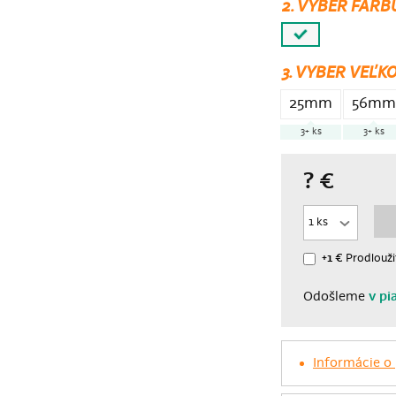
2. VYBER FARB
3.
VYBER VEĽKO
25mm
56mm
3+
ks
3+
ks
?
€
+1 €
Prodlouži
Odošleme
v pi
Informácie o