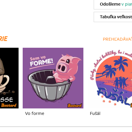
Odošleme
v pia
Tabuľka veľkost
RIE
PREHĽADÁVAŤ
Vo forme
Fušál