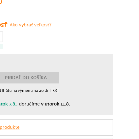
U
SŤ
Ako vybrať veľkosť?
PRIDAŤ DO KOŠÍKA
t lhůtu
na výmenu
na 40 dní
atok 7.8.,
doručíme
v utorok 11.8.
 produkte