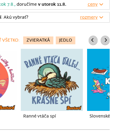
tok 7.8.,
doručíme
v utorok 11.8.
ceny
í
: Akú vybrať?
rozmery
 VŠETKO:
ZVIERATKÁ
JEDLO
Ranné vtáča spí
Slovenské kupko