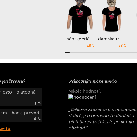
pánske tričko
dámske tričko
18 €
18 €
 poštovné
Zákazníci nám veria
Nikola hodnotí:
iesto + platobná
3 €
„Celkové zkušenosti s obchodem
keta + bank. prevod
dobré, jen opravdu to dodání a 
4 €
těch barev triček, ale jinak fajn
obchod.“
ie tu