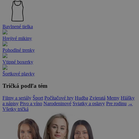
Bavlnené tielka
Hrejivé mikiny
Pohodlné trenky
Vtipné boxerky
Šortkové plavky
Tričká podľa tém
Filmy a seriály
Šport
Počítačové hry
Hudba
Zvieratá
Memy
Hlášky
a nápisy
Pivo a víno
Narodeninové
Sviatky a oslavy
Pre rodinu
→
Všetky tričká