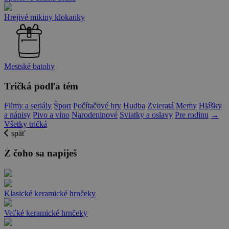
Hrejivé mikiny klokanky
Mestské batohy
Tričká podľa tém
Filmy a seriály
Šport
Počítačové hry
Hudba
Zvieratá
Memy
Hlášky
a nápisy
Pivo a víno
Narodeninové
Sviatky a oslavy
Pre rodinu
→
Všetky tričká
späť
Z čoho sa napiješ
Klasické keramické hrnčeky
Veľké keramické hrnčeky