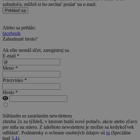
zabudol/a, môžeš si ho nechať poslať na e-mail.
Prihlásiť sa
Alebo sa prihlás:
facebook
Zabudnuté heslo?
Ak ešte nemáš účet,
zaregistruj sa
.
E-mail *
Meno *
Priezvisko *
Heslo *
Súhlasím so zasielaním newsletteru
zhruba 2x za týždeň, v ktorom budú nové potlače, akcie alebo zľavy
pre mňa na mieru. Z takéhoto newsletteru je možne sa kedykoľvek
odhlásiť. Podmienky o ochrane osobných údajov sú
tu
(špeciálne
bod
3.4
).