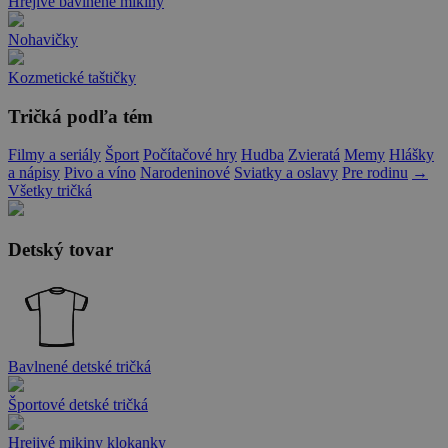
Hrejivé bavlnené mikiny
Nohavičky
Kozmetické taštičky
Tričká podľa tém
Filmy a seriály
Šport
Počítačové hry
Hudba
Zvieratá
Memy
Hlášky
a nápisy
Pivo a víno
Narodeninové
Sviatky a oslavy
Pre rodinu
→
Všetky tričká
Detský tovar
Bavlnené detské tričká
Športové detské tričká
Hrejivé mikiny klokanky