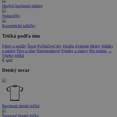
Hrejivé bavlnené mikiny
Nohavičky
Kozmetické taštičky
Tričká podľa tém
Filmy a seriály
Šport
Počítačové hry
Hudba
Zvieratá
Memy
Hlášky
a nápisy
Pivo a víno
Narodeninové
Sviatky a oslavy
Pre rodinu
→
Všetky tričká
späť
Detský tovar
Bavlnené detské tričká
Športové detské tričká