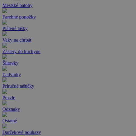
Mestské batohy
Farebné ponožky
Plátené tašky
Vaky na chrbát
Zástery do kuchyne
Šiltovky
Ľadvinky
Príručné taštičky
Puzzle
Odznaky
Ostatné
Darčekové poukazy