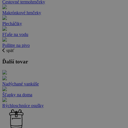
Cestovné termohrnčeky
Makrónkové hrnčeky
Plecháčiky
Fľaše na vodu
Pollitre na pivo
späť
Ďalší tovar
Nadýchané vankúše
Šľapky na doma
Rýchloschnúce osušky