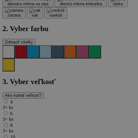
dámska mikina na zips
detská mikina klokanka
taška
zástera
vak
vankúš
2. Vyber farbu
Zobraziť všetky
3.
Vyber veľkosť
Ako vybrať veľkosť?
4
3+
ks
6
3+
ks
8
3+
ks
10