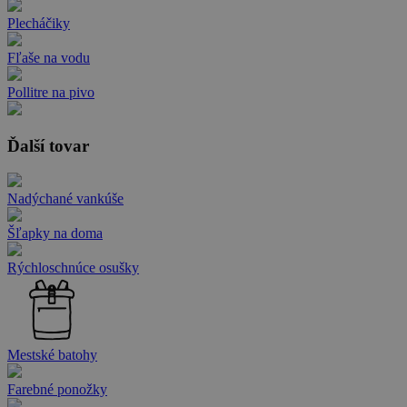
Plecháčiky
Fľaše na vodu
Pollitre na pivo
Ďalší tovar
Nadýchané vankúše
Šľapky na doma
Rýchloschnúce osušky
Mestské batohy
Farebné ponožky