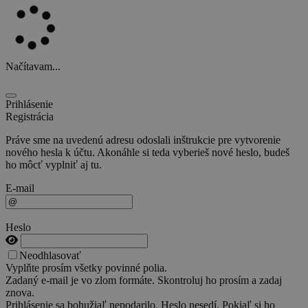
Načítavam...
Prihlásenie
Registrácia
Práve sme na uvedenú adresu odoslali inštrukcie pre vytvorenie
nového hesla k účtu. Akonáhle si teda vyberieš nové heslo, budeš
ho môcť vyplniť aj tu.
E-mail
Heslo
Neodhlasovať
Vyplňte prosím všetky povinné polia.
Zadaný e-mail je vo zlom formáte. Skontroluj ho prosím a zadaj
znova.
Prihlásenie sa bohužiaľ nepodarilo. Heslo nesedí. Pokiaľ si ho