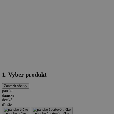
1. Vyber produkt
Zobraziť všetky
pánske
dámske
detské
ďalšie
pánske tričko
pánske športové tričko