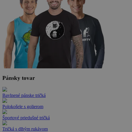
Pánsky tovar
Bavlnené pánske tričká
Polokošele s golierom
Športové priedušné tričká
Tričká s dlhým rukávom