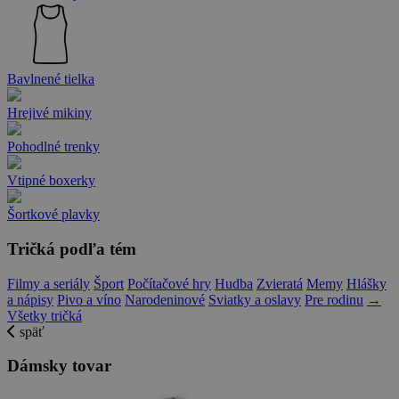
Bavlnené tielka
Hrejivé mikiny
Pohodlné trenky
Vtipné boxerky
Šortkové plavky
Tričká podľa tém
Filmy a seriály
Šport
Počítačové hry
Hudba
Zvieratá
Memy
Hlášky
a nápisy
Pivo a víno
Narodeninové
Sviatky a oslavy
Pre rodinu
→
Všetky tričká
späť
Dámsky tovar