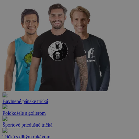
Bavlnené pánske tričká
Polokošele s golierom
Športové priedušné tričká
Tričká s dlhým rukávom