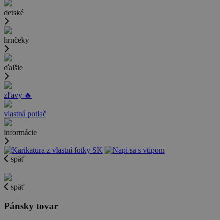
detské
hrnčeky
ďalšie
zľavy 🔥
vlastná potlač
informácie
späť
späť
Pánsky tovar