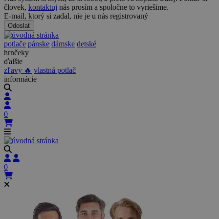
človek,
kontaktuj
nás prosím a spoločne to vyriešime.
E-mail, ktorý si zadal, nie je u nás registrovaný
Odoslať
potlače
pánske
dámske
detské
hrnčeky
ďalšie
zľavy 🔥
vlastná potlač
informácie
0
0