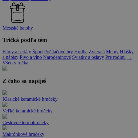
Mestské batohy
Tričká podľa tém
Filmy a seriály
Šport
Počítačové hry
Hudba
Zvieratá
Memy
Hlášky
a nápisy
Pivo a víno
Narodeninové
Sviatky a oslavy
Pre rodinu
→
Všetky tričká
Z čoho sa napiješ
Klasické keramické hrnčeky
Veľké keramické hrnčeky
Cestovné termohrnčeky
Makrónkové hrnčeky