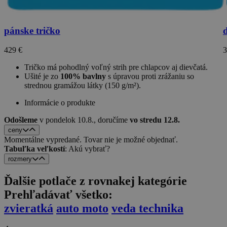
pánske tričko
d
429 €
3
Tričko má pohodlný voľný strih pre chlapcov aj dievčatá.
Ušité je zo
100% bavlny
s úpravou proti zrážaniu so
strednou gramážou látky (150 g/m²).
Informácie o produkte
Odošleme
v pondelok 10.8.,
doručíme
vo stredu 12.8.
ceny
Momentálne vypredané. Tovar nie je možné objednať.
Tabuľka veľkostí
: Akú vybrať?
rozmery
Ďalšie potlače z rovnakej kategórie
Prehľadávať všetko:
zvieratká
auto moto
veda technika