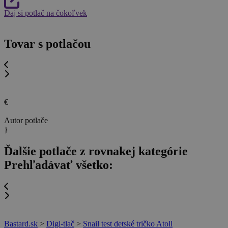
Daj si potlač na čokoľvek
Tovar s potlačou
€
Autor potlače
}
Ďalšie potlače z rovnakej kategórie
Prehľadávať všetko:
Bastard.sk
>
Digi-tlač
>
Snail test detské tričko Atoll