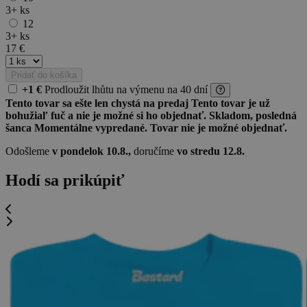
3+
ks
12
3+
ks
17
€
Pridať do košíka
+1 €
Prodloužit lhůtu
na výmenu
na 40 dní
Tento tovar sa ešte len chystá na predaj
Tento tovar je už
bohužiaľ fuč a nie je možné si ho objednať.
Skladom, posledná
šanca
Momentálne vypredané. Tovar nie je možné objednať.
Odošleme
v pondelok 10.8.,
doručíme
vo stredu 12.8.
Hodí sa prikúpiť