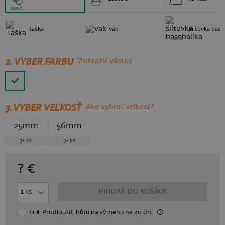
nové
taška
vak
šiltovka base
nové
2. VYBER FARBU
Zobraziť všetky
3.
VYBER VEĽKOSŤ
Ako vybrať veľkosť?
25mm
56mm
3+
ks
3+
ks
?
€
PRIDAŤ DO KOŠÍKA
+1 €
Prodloužit lhůtu
na výmenu
na 40 dní