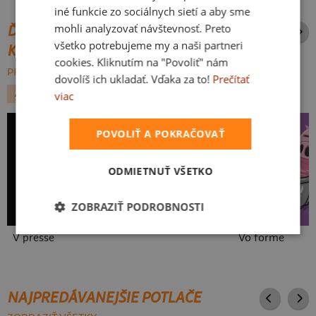
iné funkcie zo sociálnych sietí a aby sme
mohli analyzovať návštevnosť. Preto
ĎALŠIE POTLAČE Z ROVNAKEJ
všetko potrebujeme my a naši partneri
KATEGÓRIE
cookies. Kliknutím na "Povoliť" nám
PREHĽADÁVAŤ VŠETKO:
dovolíš ich ukladať. Vďaka za to!
Prečítať
ADRENALÍN
NÁPISY
viac
POVOLIŤ A POKRAČOVAŤ
To je moje so ženou
ODMIETNUŤ VŠETKO
ZOBRAZIŤ PODROBNOSTI
V presse
Vo forme
NAJPREDÁVANEJŠIE POTLAČE