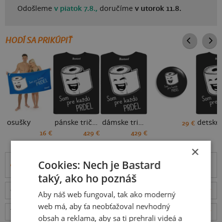
Odošleme
v piatok 7.8.,
doručíme
v utorok 11.8.
HODÍ SA PRIKÚPIŤ
osušky
pánske tričko
dámske tričko
29 €
16 €
429 €
429 €
×
Cookies: Nech je Bastard
Informácie o produkte
taký, ako ho poznáš
Odošleme
v piatok 7.8.,
doručíme
v utorok 11.8.
ceny
Aby náš web fungoval, tak ako moderný
web má, aby ťa neobťažoval nevhodný
Tabuľka veľkostí
: Akú vybrať?
rozmery
obsah a reklama, aby sa ti prehrali videá a