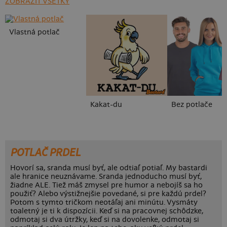
ZOBRAZIŤ VŠETKY
Vlastná potlač
Kakat-du
Bez potlače
POTLAČ PRDEL
Hovorí sa, sranda musí byť, ale odtiaľ potiaľ. My bastardi
ale hranice neuznávame. Sranda jednoducho musí byť,
žiadne ALE. Tiež máš zmysel pre humor a nebojíš sa ho
použiť? Alebo výstižnejšie povedané, si pre každú prdel?
Potom s tymto tričkom neotáľaj ani minútu. Vysmáty
toaletný je ti k dispozícii. Keď si na pracovnej schôdzke,
odmotaj si dva útržky, keď si na dovolenke, odmotaj si