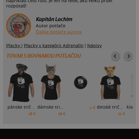
napríklad celú rolu. Je len na tebe, aku veľkú prdel
rozpútaš!
Kapitán Lachim
Autor potlače
Ďalšie potlače autora
Placky
|
Placky v kategórii Adrenalín
|
Nápisy
TOVAR S ROVNAKOU POTLAČOU
pánske tričko
dámske tričko
detské tričko
0 €
18 €
18 €
17 €