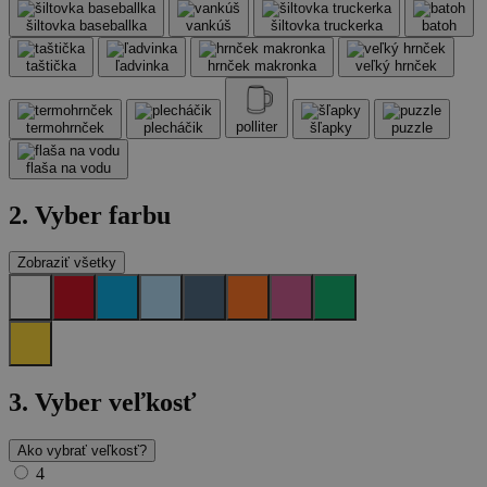
šiltovka baseballka
vankúš
šiltovka truckerka
batoh
taštička
ľadvinka
hrnček makronka
veľký hrnček
polliter
termohrnček
plecháčik
šľapky
puzzle
flaša na vodu
2. Vyber farbu
Zobraziť všetky
3.
Vyber veľkosť
Ako vybrať veľkosť?
4