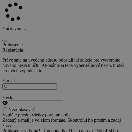
Načítavam...
Prihlásenie
Registrácia
Práve sme na uvedenú adresu odoslali inštrukcie pre vytvorenie
nového hesla k účtu. Akonáhle si teda vyberieš nové heslo, budeš
ho môcť vyplniť aj tu.
E-mail
Heslo
Neodhlasovať
Vyplňte prosím všetky povinné polia.
Zadaný e-mail je vo zlom formáte. Skontroluj ho prosím a zadaj
znova.
Prihlásenie sa bohužiaľ nepodarilo. Heslo nesedí. Pokiaľ si ho