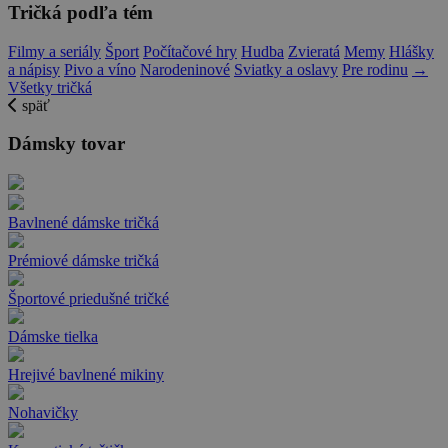
Tričká podľa tém
Filmy a seriály
Šport
Počítačové hry
Hudba
Zvieratá
Memy
Hlášky
a nápisy
Pivo a víno
Narodeninové
Sviatky a oslavy
Pre rodinu
→
Všetky tričká
späť
Dámsky tovar
Bavlnené dámske tričká
Prémiové dámske tričká
Športové priedušné tričké
Dámske tielka
Hrejivé bavlnené mikiny
Nohavičky