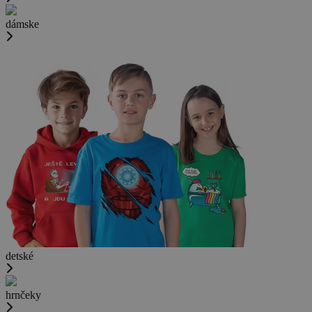
dámske
detské
hrnčeky