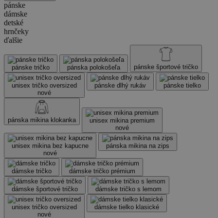
pánske
dámske
detské
hrnčeky
ďalšie
pánske športové tričko
pánske tričko
pánska polokošeľa
unisex tričko oversized
pánske dlhý rukáv
pánske tielko
nové
pánska mikina klokanka
unisex mikina premium
nové
unisex mikina bez kapucne
pánska mikina na zips
nové
dámske tričko
dámske tričko prémium
dámske športové tričko
dámske tričko s lemom
unisex tričko oversized
dámske tielko klasické
nové