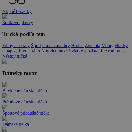
Vtipné boxerky
Šortkové plavky
Tričká podľa tém
Filmy a seriály
Šport
Počítačové hry
Hudba
Zvieratá
Memy
Hlášky
a nápisy
Pivo a víno
Narodeninové
Sviatky a oslavy
Pre rodinu
→
Všetky tričká
Dámsky tovar
Bavlnené dámske tričká
Prémiové dámske tričká
Športové priedušné tričké
Dámske tielka