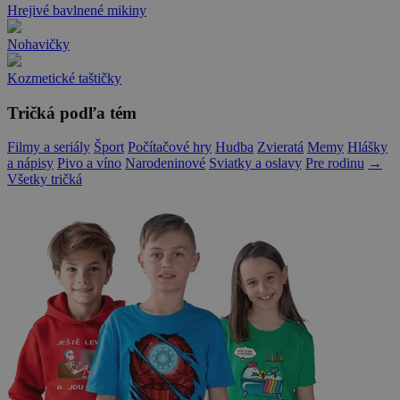
Hrejivé bavlnené mikiny
Nohavičky
Kozmetické taštičky
Tričká podľa tém
Filmy a seriály
Šport
Počítačové hry
Hudba
Zvieratá
Memy
Hlášky
a nápisy
Pivo a víno
Narodeninové
Sviatky a oslavy
Pre rodinu
→
Všetky tričká