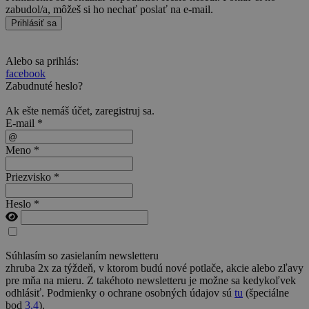
zabudol/a, môžeš si ho nechať poslať na e-mail.
Prihlásiť sa
Alebo sa prihlás:
facebook
Zabudnuté heslo?
Ak ešte nemáš účet,
zaregistruj sa
.
E-mail *
Meno *
Priezvisko *
Heslo *
Súhlasím so zasielaním newsletteru
zhruba 2x za týždeň, v ktorom budú nové potlače, akcie alebo zľavy
pre mňa na mieru. Z takéhoto newsletteru je možne sa kedykoľvek
odhlásiť. Podmienky o ochrane osobných údajov sú
tu
(špeciálne
bod
3.4
).