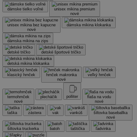
dámske tielko voľné
unisex mikina premium
nové
unisex mikina bez kapucne
dámska mikina klokanka
nové
dámska mikina na zips
detské tričko
detské športové tričko
detská mikina klokanka
klasický hrnček
hrnček makronka
veľký hrnček
nové
polliter
termohrnček
plecháčik
flaša na vodu
nové
nové
taška
zástera
vak
vankúš
šiltovka baseballka
nové
šiltovka truckerka
batoh
taštička
ľadvinka