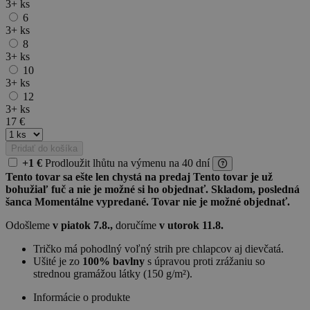
3+
ks
6
3+
ks
8
3+
ks
10
3+
ks
12
3+
ks
17
€
Pridať do košíka
+1 €
Prodloužit lhůtu
na výmenu
na 40 dní
Tento tovar sa ešte len chystá na predaj
Tento tovar je už
bohužiaľ fuč a nie je možné si ho objednať.
Skladom, posledná
šanca
Momentálne vypredané. Tovar nie je možné objednať.
Odošleme
v piatok 7.8.,
doručíme
v utorok 11.8.
Tričko má pohodlný voľný strih pre chlapcov aj dievčatá.
Ušité je zo
100% bavlny
s úpravou proti zrážaniu so
strednou gramážou látky (150 g/m²).
Informácie o produkte