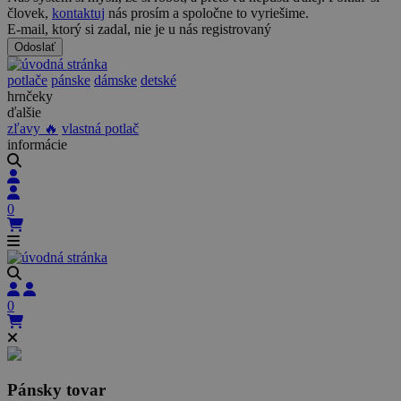
človek,
kontaktuj
nás prosím a spoločne to vyriešime.
E-mail, ktorý si zadal, nie je u nás registrovaný
Odoslať
potlače
pánske
dámske
detské
hrnčeky
ďalšie
zľavy 🔥
vlastná potlač
informácie
0
0
Pánsky tovar