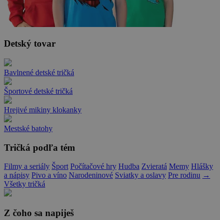
Detský tovar
Bavlnené detské tričká
Športové detské tričká
Hrejivé mikiny klokanky
Mestské batohy
Tričká podľa tém
Filmy a seriály
Šport
Počítačové hry
Hudba
Zvieratá
Memy
Hlášky
a nápisy
Pivo a víno
Narodeninové
Sviatky a oslavy
Pre rodinu
→
Všetky tričká
Z čoho sa napiješ