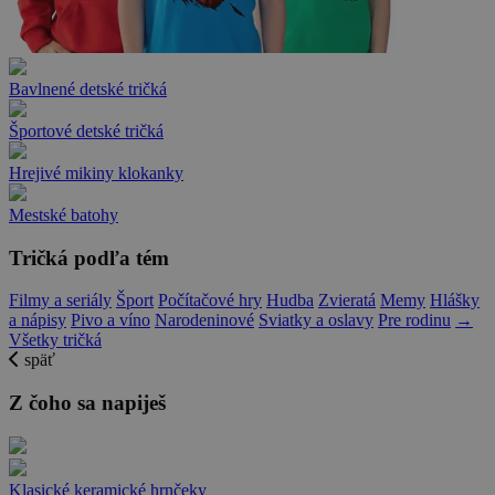
Bavlnené detské tričká
Športové detské tričká
Hrejivé mikiny klokanky
Mestské batohy
Tričká podľa tém
Filmy a seriály
Šport
Počítačové hry
Hudba
Zvieratá
Memy
Hlášky
a nápisy
Pivo a víno
Narodeninové
Sviatky a oslavy
Pre rodinu
→
Všetky tričká
späť
Z čoho sa napiješ
Klasické keramické hrnčeky