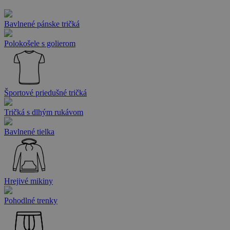
Bavlnené pánske tričká
Polokošele s golierom
Športové priedušné tričká
Tričká s dlhým rukávom
Bavlnené tielka
Hrejivé mikiny
Pohodlné trenky