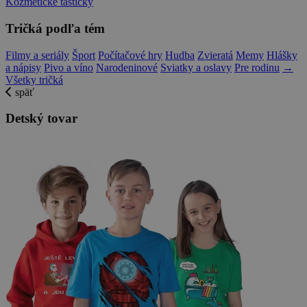
Kozmetické taštičky
Tričká podľa tém
Filmy a seriály
Šport
Počítačové hry
Hudba
Zvieratá
Memy
Hlášky
a nápisy
Pivo a víno
Narodeninové
Sviatky a oslavy
Pre rodinu
→
Všetky tričká
späť
Detský tovar