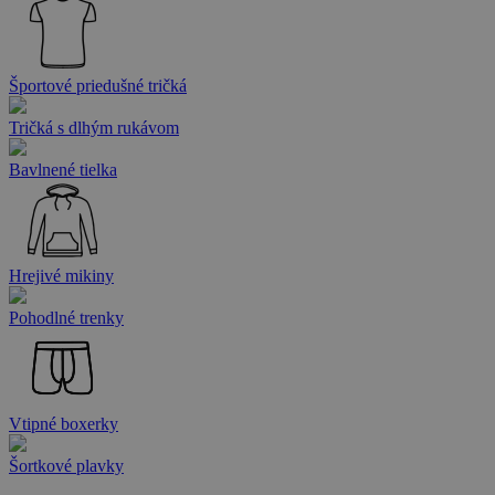
Športové priedušné tričká
Tričká s dlhým rukávom
Bavlnené tielka
Hrejivé mikiny
Pohodlné trenky
Vtipné boxerky
Šortkové plavky