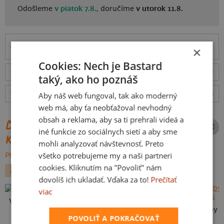
Odošleme
v piatok 7.8.,
doručíme
v utorok 11.8.
Informácie o produkte
×
Cookies: Nech je Bastard
Odošleme
v piatok 7.8.,
doručíme
v utorok 11.8.
ceny
taký, ako ho poznáš
Tabuľka veľkostí
: Akú vybrať?
rozmery
Aby náš web fungoval, tak ako moderný
web má, aby ťa neobťažoval nevhodný
obsah a reklama, aby sa ti prehrali videá a
ĎALŠIE POTLAČE Z ROVNAKEJ
iné funkcie zo sociálnych sietí a aby sme
KATEGÓRIE
mohli analyzovať návštevnosť. Preto
všetko potrebujeme my a naši partneri
PREHĽADÁVAŤ VŠETKO:
cookies. Kliknutím na "Povoliť" nám
AUTO MOTO
JEDLO
DEŇ OTCOV
dovolíš ich ukladať. Vďaka za to!
Prečítať
viac
Vlastná potlač
Karikatúra z vlastnej fotky
POVOLIŤ A POKRAČOVAŤ