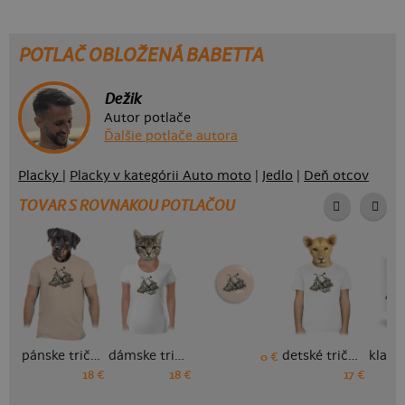
POTLAČ OBLOŽENÁ BABETTA
Dežik
Autor potlače
Ďalšie potlače autora
Placky
|
Placky v kategórii Auto moto
|
Jedlo
|
Deň otcov
TOVAR S ROVNAKOU POTLAČOU
pánske tričko
dámske tričko
detské tričko
0 €
18 €
18 €
17 €