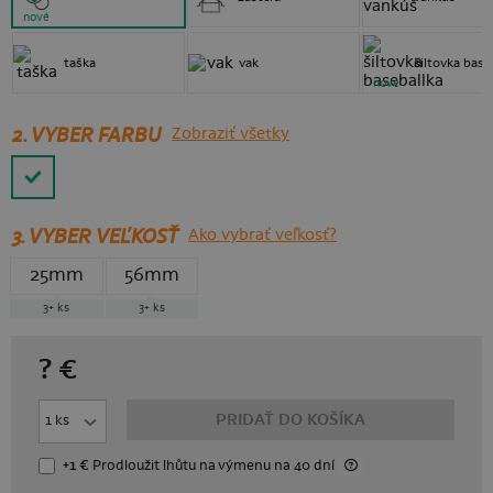
nové
taška
vak
šiltovka base
nové
2. VYBER FARBU
Zobraziť všetky
3.
VYBER VEĽKOSŤ
Ako vybrať veľkosť?
25mm
56mm
3+
ks
3+
ks
?
€
PRIDAŤ DO KOŠÍKA
+1 €
Prodloužit lhůtu
na výmenu
na 40 dní