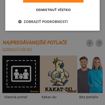
ODMIETNUŤ VŠETKO
ZOBRAZIŤ PODROBNOSTI
NAJPREDÁVANEJŠIE POTLAČE
ZOBRAZIŤ VŠETKY
Vlastná potlač
Kakat-du
Bez potlače