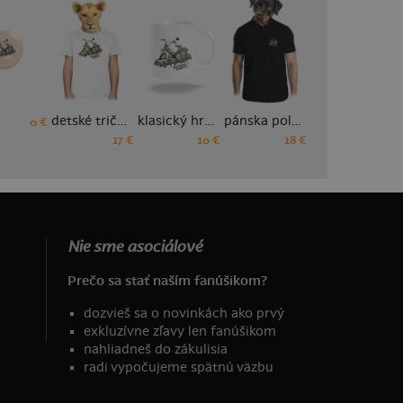
detské tričko
klasický hrnček
pánska polokošeľa
pánske športové tričko
0 €
17 €
10 €
18 €
18 €
Nie sme asociálové
Prečo sa stať naším fanúšikom?
dozvieš sa o novinkách ako prvý
exkluzívne zľavy len fanúšikom
nahliadneš do zákulisia
radi vypočujeme spätnú väzbu