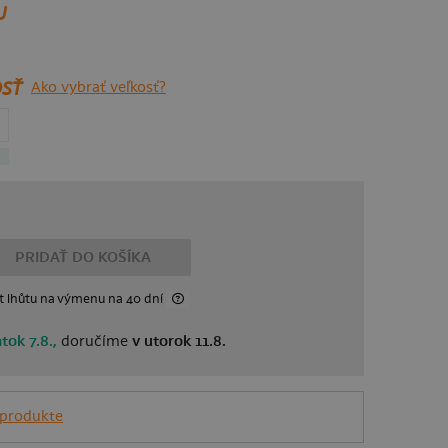
U
SŤ
Ako vybrať veľkosť?
PRIDAŤ DO KOŠÍKA
t lhůtu
na výmenu
na 40 dní
atok 7.8.,
doručíme
v utorok 11.8.
 produkte