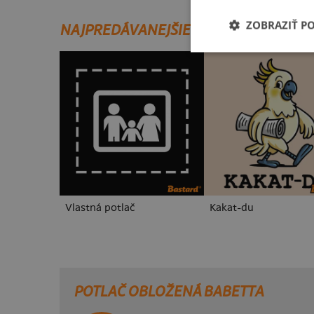
ZOBRAZIŤ P
NAJPREDÁVANEJŠIE POTLAČE
Vlastná potlač
Kakat-du
POTLAČ OBLOŽENÁ BABETTA