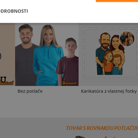
ODROBNOSTI
Bez potlače
Karikatúra z vlastnej fotky
TOVAR S ROVNAKOU POTLAČO