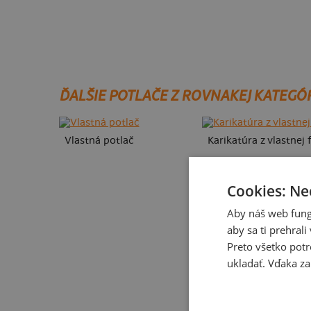
ĎALŠIE POTLAČE Z ROVNAKEJ KATEGÓ
Vlastná potlač
Karikatúra z vlastnej 
Cookies: Ne
Aby náš web fung
aby sa ti prehral
Preto všetko potr
ukladať. Vďaka za