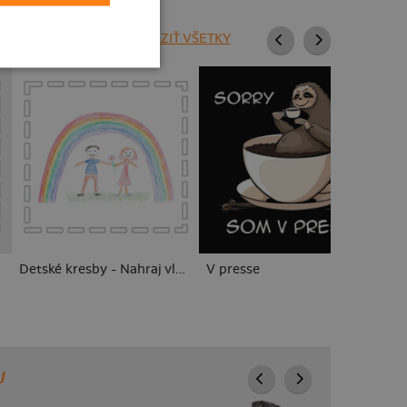
ZOBRAZIŤ VŠETKY
Detské kresby - Nahraj vlastnú
V presse
To
U