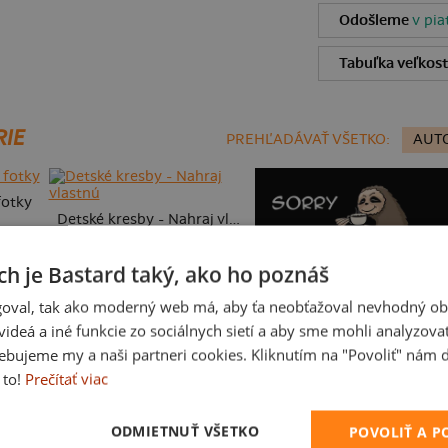
Odošleme
v pia
Tabuľka veľkost
RIE
PREHĽADÁVAŤ VŠETKO:
AUT
fotky
Detské kresby - Nahraj vlastnú
ch je Bastard taký, ako ho poznáš
oval, tak ako moderný web má, aby ťa neobťažoval nevhodný ob
i videá a iné funkcie zo sociálnych sietí a aby sme mohli analyzova
ebujeme my a naši partneri cookies. Kliknutím na "Povoliť" nám d
 to!
Prečítať viac
V presse
ODMIETNUŤ VŠETKO
POVOLIŤ A 