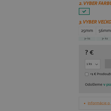
2. VYBER FARB
3.
VYBER VEĽKO
25mm
56mm
3+
ks
3+
ks
?
€
+1 €
Prodlouži
Odošleme
v pi
Informácie o