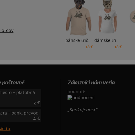
 otcov
pánske tričko
dámske tričko
18 €
18 €
 poštovné
Zákazníci nám veria
hodnotí:
iesto + platobná
3 €
„Spokujenost“
keta + bank. prevod
4 €
ie tu