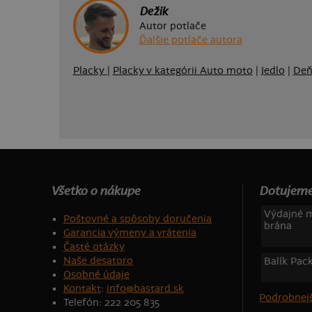
Dežik
Autor potlače
Ďalšie potlače autora
Placky
|
Placky v kategórii Auto moto
|
Jedlo
|
Deň
Všetko o nákupe
Dotujeme
Výdajné m
Poštovné a spôsoby doručenia
brána
Garancia výmeny a vrátenia
Časté otázky
Naše desatoro
Balík Pac
Osobné údaje
Kontakt
:
info@bastard.sk
Podrobnejš
Telefón: 222 205 835