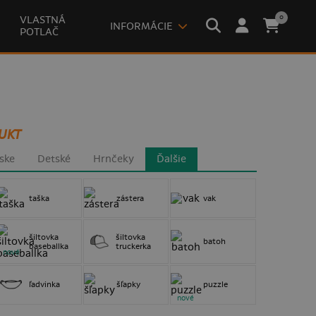
0
VLASTNÁ
INFORMÁCIE
POTLAČ
UKT
ske
Detské
Hrnčeky
Ďalšie
taška
zástera
vak
šiltovka
šiltovka
batoh
baseballka
truckerka
nové
ľadvinka
šľapky
puzzle
nové