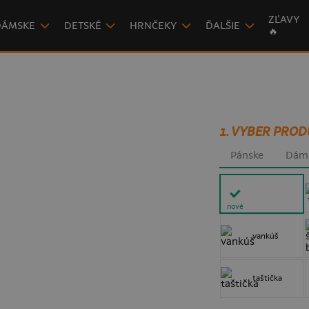
ZĽAVY
DÁMSKE
DETSKÉ
HRNČEKY
ĎALŠIE
🔥
1. VYBER PROD
Pánske
Dám
nové
vankúš
taštička