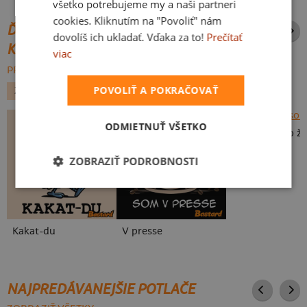
všetko potrebujeme my a naši partneri
cookies. Kliknutím na "Povoliť" nám
ĎALŠIE POTLAČE Z ROVNAKEJ
dovolíš ich ukladať. Vďaka za to!
Prečítať
KATEGÓRIE
viac
PREHĽADÁVAŤ VŠETKO:
POVOLIŤ A POKRAČOVAŤ
ZVIERATKÁ
POVOLANIA
NÁPISY
ODMIETNUŤ VŠETKO
To je moje so ž
ZOBRAZIŤ PODROBNOSTI
Kakat-du
V presse
NAJPREDÁVANEJŠIE POTLAČE