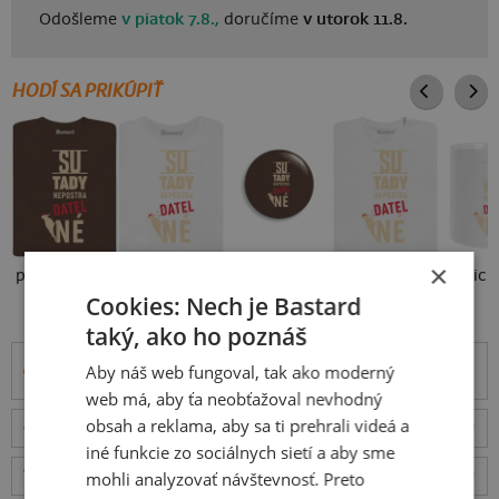
Odošleme
v piatok 7.8.,
doručíme
v utorok 11.8.
HODÍ SA PRIKÚPIŤ
×
pánske tričko
dámske tričko
detské tričko
29 €
Cookies: Nech je Bastard
429 €
429 €
399 €
taký, ako ho poznáš
Aby náš web fungoval, tak ako moderný
Informácie o produkte
web má, aby ťa neobťažoval nevhodný
obsah a reklama, aby sa ti prehrali videá a
Odošleme
v piatok 7.8.,
doručíme
v utorok 11.8.
ceny
iné funkcie zo sociálnych sietí a aby sme
Tabuľka veľkostí
: Akú vybrať?
rozmery
mohli analyzovať návštevnosť. Preto