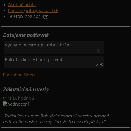
Osobné údaje
Kontakt
:
info@bastard.sk
Telefón: 222 205 835
Dotujeme poštovné
Výdajné miesto + platobná brána
3 €
Balík Packeta + bank. prevod
4 €
Podrobnejšie tu
Zákazníci nám veria
Mira D. hodnotí:
„Trička jsou super. Bohužel nedorazil dárek v podobě
reflexního pásku, ale myslím, že to bez něj přežiju.“