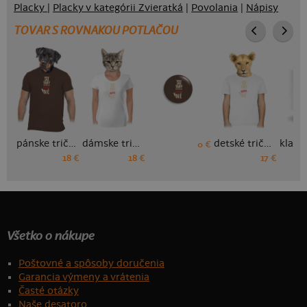
Placky
|
Placky v kategórii Zvieratká
|
Povolania
|
Nápisy
TOVAR S ROVNAKOU POTLAČOU
pánske tričko
dámske tričko
detské tričko
0 €
18 €
18 €
17 €
Všetko o nákupe
Poštovné a spôsoby doručenia
Garancia výmeny a vrátenia
Časté otázky
Naše desatoro