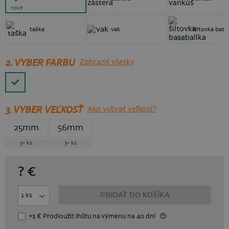
nové
taška
vak
šiltovka base
nové
2. VYBER FARBU
Zobraziť všetky
3.
VYBER VEĽKOSŤ
Ako vybrať veľkosť?
25mm
56mm
3+
ks
3+
ks
?
€
PRIDAŤ DO KOŠÍKA
+1 €
Prodloužit lhůtu
na výmenu
na 40 dní