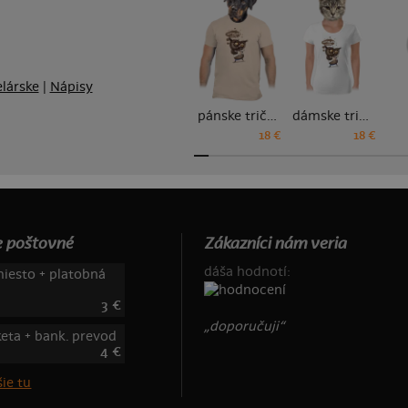
lárske
|
Nápisy
pánske tričko
dámske tričko
18 €
18 €
 poštovné
Zákazníci nám veria
dáša hodnotí:
iesto + platobná
3 €
„doporučuji“
keta + bank. prevod
4 €
ie tu