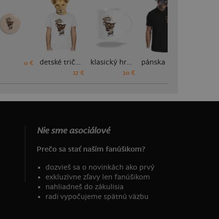
detské tričko
klasický hrnček
pánska polokošeľa
0 €
17 €
10 €
18 €
Nie sme asociálové
Prečo sa stať naším fanúšikom?
dozvieš sa o novinkách ako prvý
exkluzívne zľavy len fanúšikom
nahliadneš do zákulisia
radi vypočujeme spätnú väzbu