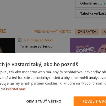
Odošleme
v pia
Tabuľka veľkost
RIE
PREHĽADÁVAŤ VŠETKO:
ZVIERATKÁ
K
To je moje so ženou
ch je Bastard taký, ako ho poznáš
oval, tak ako moderný web má, aby ťa neobťažoval nevhodný ob
i videá a iné funkcie zo sociálnych sietí a aby sme mohli analyzova
ebujeme my a naši partneri cookies. Kliknutím na "Povoliť" nám d
 to!
Prečítať viac
Vo forme
ODMIETNUŤ VŠETKO
POVOLIŤ A 