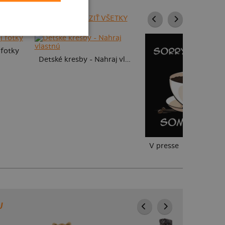
ZOBRAZIŤ VŠETKY
 fotky
Detské kresby - Nahraj vlastnú
V presse
U