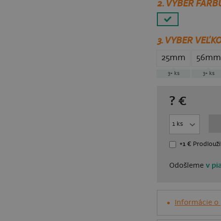
2. VYBER FARB
3.
VYBER VEĽKO
25mm
56mm
3+
ks
3+
ks
?
€
+1 €
Prodlouži
Odošleme
v pi
Informácie o