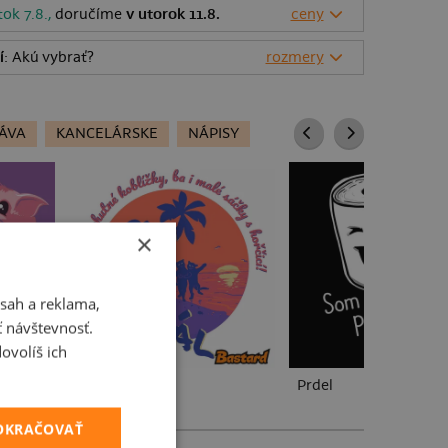
tok 7.8.,
doručíme
v utorok 11.8.
ceny
í
: Akú vybrať?
rozmery
ÁVA
KANCELÁRSKE
NÁPISY
×
sah a reklama,
ť návštevnosť.
ovolíš ich
Fušál
Prdel
POKRAČOVAŤ