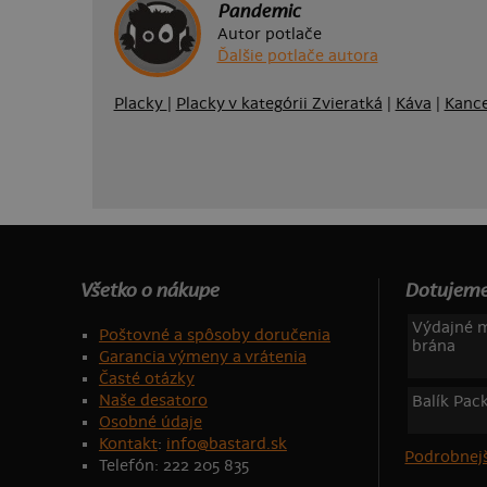
Pandemic
Autor potlače
Ďalšie potlače autora
Placky
|
Placky v kategórii Zvieratká
|
Káva
|
Kance
Všetko o nákupe
Dotujeme
Výdajné m
Poštovné a spôsoby doručenia
brána
Garancia výmeny a vrátenia
Časté otázky
Naše desatoro
Balík Pac
Osobné údaje
Kontakt
:
info@bastard.sk
Podrobnejš
Telefón: 222 205 835