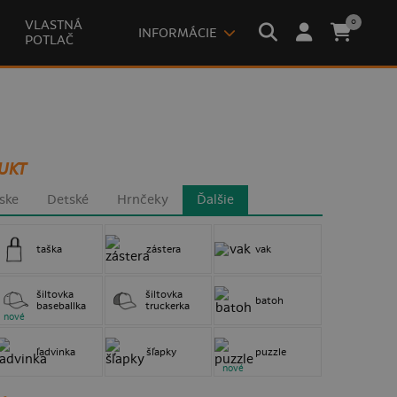
0
VLASTNÁ
INFORMÁCIE
POTLAČ
UKT
ske
Detské
Hrnčeky
Ďalšie
taška
zástera
vak
šiltovka
šiltovka
batoh
baseballka
truckerka
nové
ľadvinka
šľapky
puzzle
nové