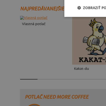
ZOBRAZIŤ P
NAJPREDÁVANEJŠIE POTLAČE
Vlastná potlač
Kakat-du
POTLAČ NEED MORE COFFEE