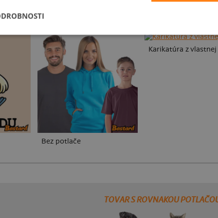
ODROBNOSTI
Karikatúra z vlastnej
Bez potlače
TOVAR S ROVNAKOU POTLAČO