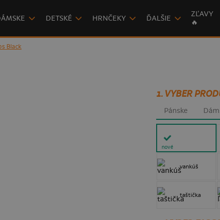
ZĽAVY
DÁMSKE
DETSKÉ
HRNČEKY
ĎALŠIE
🔥
ps Black
1. VYBER PROD
Pánske
Dám
nové
vankúš
taštička