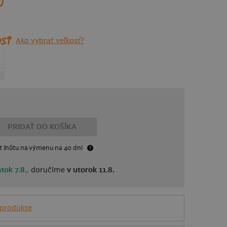
U
SŤ
Ako vybrať veľkosť?
PRIDAŤ DO KOŠÍKA
t lhůtu
na výmenu
na 40 dní
atok 7.8.,
doručíme
v utorok 11.8.
 produkte