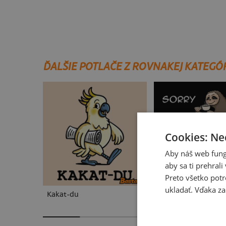
ĎALŠIE POTLAČE Z ROVNAKEJ KATEGÓ
Cookies: Ne
Aby náš web fung
aby sa ti prehral
Preto všetko potr
ukladať. Vďaka za
Kakat-du
V presse