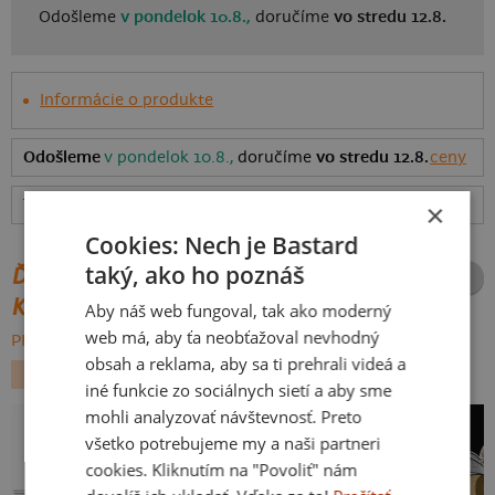
Odošleme
v pondelok 10.8.,
doručíme
vo stredu 12.8.
Informácie o produkte
Odošleme
v pondelok 10.8.,
doručíme
vo stredu 12.8.
ceny
Tabuľka veľkostí
: Akú vybrať?
rozmery
×
Cookies: Nech je Bastard
taký, ako ho poznáš
ĎALŠIE POTLAČE Z ROVNAKEJ
KATEGÓRIE
Aby náš web fungoval, tak ako moderný
web má, aby ťa neobťažoval nevhodný
PREHĽADÁVAŤ VŠETKO:
obsah a reklama, aby sa ti prehrali videá a
HUDBA
iné funkcie zo sociálnych sietí a aby sme
mohli analyzovať návštevnosť. Preto
všetko potrebujeme my a naši partneri
cookies. Kliknutím na "Povoliť" nám