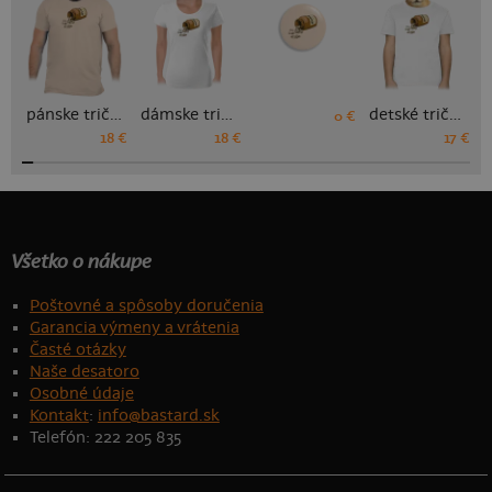
pánske tričko
dámske tričko
detské tričko
0 €
18 €
18 €
17 €
Všetko o nákupe
Poštovné a spôsoby doručenia
Garancia výmeny a vrátenia
Časté otázky
Naše desatoro
Osobné údaje
Kontakt
:
info@bastard.sk
Telefón: 222 205 835