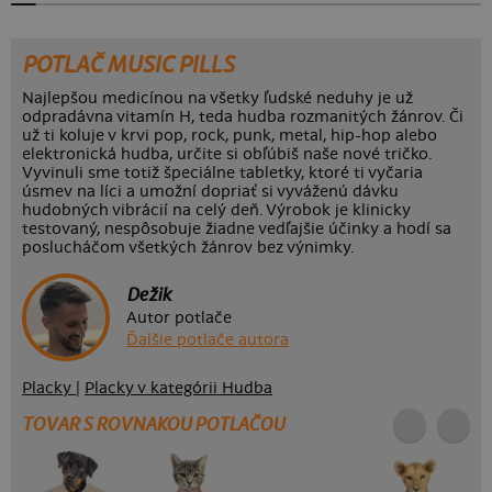
POTLAČ MUSIC PILLS
Najlepšou medicínou na všetky ľudské neduhy je už
odpradávna vitamín H, teda hudba rozmanitých žánrov. Či
už ti koluje v krvi pop, rock, punk, metal, hip-hop alebo
elektronická hudba, určite si obľúbiš naše nové tričko.
Vyvinuli sme totiž špeciálne tabletky, ktoré ti vyčaria
úsmev na líci a umožní dopriať si vyváženú dávku
hudobných vibrácií na celý deň. Výrobok je klinicky
testovaný, nespôsobuje žiadne vedľajšie účinky a hodí sa
poslucháčom všetkých žánrov bez výnimky.
Dežik
Autor potlače
Ďalšie potlače autora
Placky
|
Placky v kategórii Hudba
TOVAR S ROVNAKOU POTLAČOU