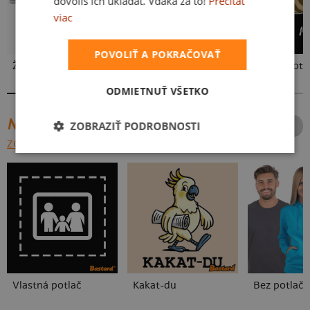
dovolíš ich ukladať. Vďaka za to!
Prečítať
viac
POVOLIŤ A POKRAČOVAŤ
Žijem muzikou
Punks Not Dead
Punks Not 
ODMIETNUŤ VŠETKO
NAJPREDÁVANEJŠIE POTLAČE
ZOBRAZIŤ PODROBNOSTI
ZOBRAZIŤ VŠETKY
Vlastná potlač
Kakat-du
Bez potlače