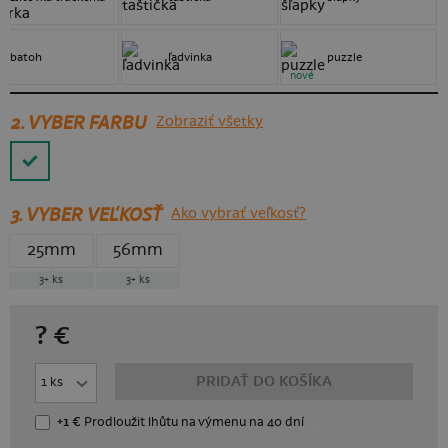
batoh
ľadvinka
puzzle
nové
2. VYBER FARBU
Zobraziť všetky
3.
VYBER VEĽKOSŤ
Ako vybrať veľkosť?
25mm
56mm
3+
ks
3+
ks
?
€
PRIDAŤ DO KOŠÍKA
+1 €
Prodloužit lhůtu
na výmenu
na 40 dní