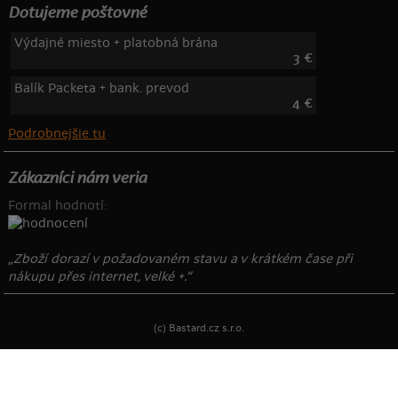
Dotujeme poštovné
Výdajné miesto + platobná brána
3 €
Balík Packeta + bank. prevod
4 €
Podrobnejšie tu
Zákazníci nám veria
Formal hodnotí:
„Zboží dorazí v požadovaném stavu a v krátkém čase při
nákupu přes internet, velké +.“
(c) Bastard.cz s.r.o.