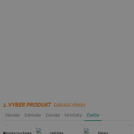
1. VYBER PRODUKT
Zobraziť všetky
Pánske
Dámske
Detské
Hrnčeky
Ďalšie
šiltovka truckerka
taštička
šľapky