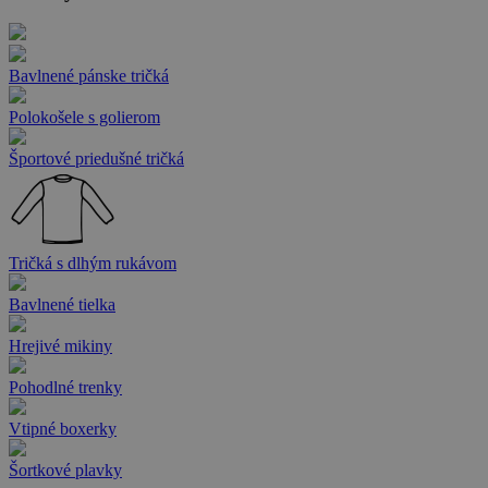
Bavlnené pánske tričká
Polokošele s golierom
Športové priedušné tričká
Tričká s dlhým rukávom
Bavlnené tielka
Hrejivé mikiny
Pohodlné trenky
Vtipné boxerky
Šortkové plavky