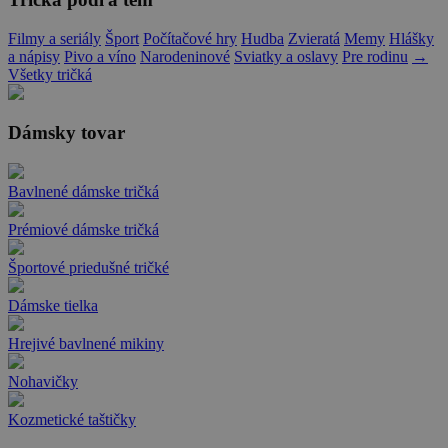
Filmy a seriály
Šport
Počítačové hry
Hudba
Zvieratá
Memy
Hlášky
a nápisy
Pivo a víno
Narodeninové
Sviatky a oslavy
Pre rodinu
→
Všetky tričká
Dámsky tovar
Bavlnené dámske tričká
Prémiové dámske tričká
Športové priedušné tričké
Dámske tielka
Hrejivé bavlnené mikiny
Nohavičky
Kozmetické taštičky