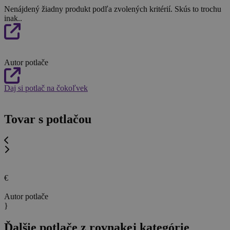
Nenájdený žiadny produkt podľa zvolených kritérií. Skús to trochu
inak..
Autor potlače
Daj si potlač na čokoľvek
Tovar s potlačou
€
Autor potlače
}
Ďalšie potlače z rovnakej kategórie