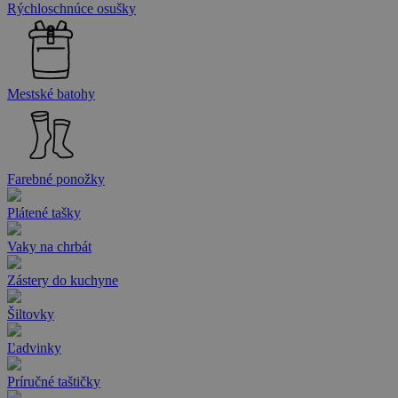
Rýchloschnúce osušky
Mestské batohy
Farebné ponožky
Plátené tašky
Vaky na chrbát
Zástery do kuchyne
Šiltovky
Ľadvinky
Príručné taštičky