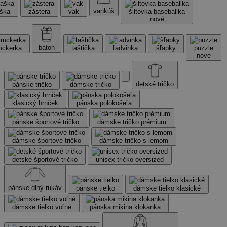
vankúš
aška
zástera
vak
šiltovka baseballka
nové
batoh
ruckerka
taštička
ľadvinka
šľapky
puzzle
nové
detské tričko
pánske tričko
dámske tričko
klasický hrnček
pánska polokošeľa
pánske športové tričko
dámske tričko prémium
dámske športové tričko
dámske tričko s lemom
detské športové tričko
unisex tričko oversized
pánske dlhý rukáv
pánske tielko
dámske tielko klasické
dámske tielko voľné
pánska mikina klokanka