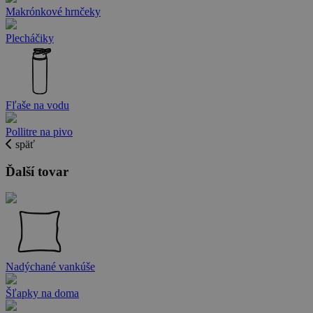
Makrónkové hrnčeky
Plecháčiky
Fľaše na vodu
Pollitre na pivo
späť
Ďalší tovar
Nadýchané vankúše
Šľapky na doma