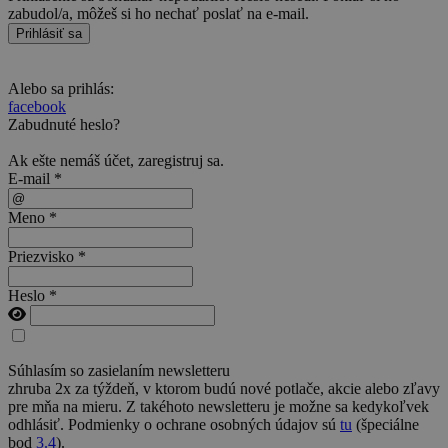
zabudol/a, môžeš si ho nechať poslať na e-mail.
Prihlásiť sa
Alebo sa prihlás:
facebook
Zabudnuté heslo?
Ak ešte nemáš účet,
zaregistruj sa
.
E-mail *
Meno *
Priezvisko *
Heslo *
Súhlasím so zasielaním newsletteru
zhruba 2x za týždeň, v ktorom budú nové potlače, akcie alebo zľavy
pre mňa na mieru. Z takéhoto newsletteru je možne sa kedykoľvek
odhlásiť. Podmienky o ochrane osobných údajov sú
tu
(špeciálne
bod
3.4
).