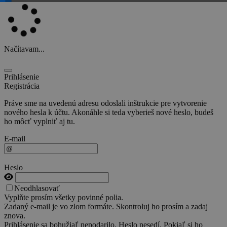
Načítavam...
Prihlásenie
Registrácia
Práve sme na uvedenú adresu odoslali inštrukcie pre vytvorenie
nového hesla k účtu. Akonáhle si teda vyberieš nové heslo, budeš
ho môcť vyplniť aj tu.
E-mail
Heslo
Neodhlasovať
Vyplňte prosím všetky povinné polia.
Zadaný e-mail je vo zlom formáte. Skontroluj ho prosím a zadaj
znova.
Prihlásenie sa bohužiaľ nepodarilo. Heslo nesedí. Pokiaľ si ho