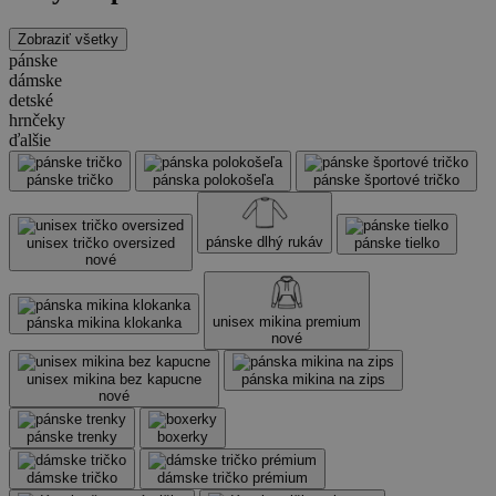
Zobraziť všetky
pánske
dámske
detské
hrnčeky
ďalšie
pánske tričko
pánska polokošeľa
pánske športové tričko
pánske dlhý rukáv
unisex tričko oversized
pánske tielko
nové
unisex mikina premium
pánska mikina klokanka
nové
unisex mikina bez kapucne
pánska mikina na zips
nové
pánske trenky
boxerky
dámske tričko
dámske tričko prémium