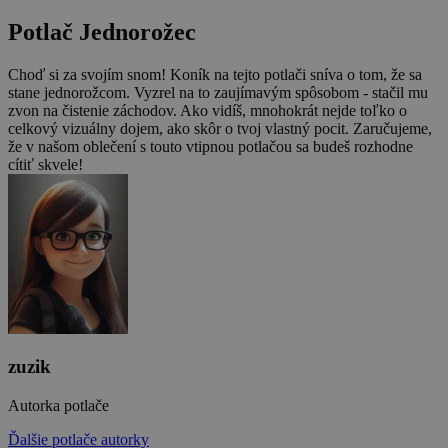
Potlač Jednorožec
Choď si za svojím snom! Koník na tejto potlači sníva o tom, že sa
stane jednorožcom. Vyzrel na to zaujímavým spôsobom - stačil mu
zvon na čistenie záchodov. Ako vidíš, mnohokrát nejde toľko o
celkový vizuálny dojem, ako skôr o tvoj vlastný pocit. Zaručujeme,
že v našom oblečení s touto vtipnou potlačou sa budeš rozhodne
cítiť skvele!
zuzik
Autorka potlače
Ďalšie potlače autorky