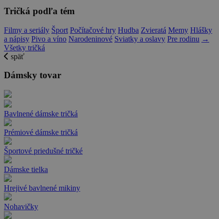
Tričká podľa tém
Filmy a seriály
Šport
Počítačové hry
Hudba
Zvieratá
Memy
Hlášky
a nápisy
Pivo a víno
Narodeninové
Sviatky a oslavy
Pre rodinu
→
Všetky tričká
späť
Dámsky tovar
Bavlnené dámske tričká
Prémiové dámske tričká
Športové priedušné tričké
Dámske tielka
Hrejivé bavlnené mikiny
Nohavičky