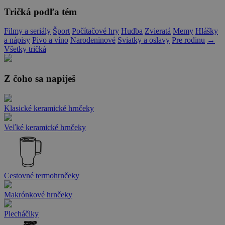
Tričká podľa tém
Filmy a seriály
Šport
Počítačové hry
Hudba
Zvieratá
Memy
Hlášky
a nápisy
Pivo a víno
Narodeninové
Sviatky a oslavy
Pre rodinu
→
Všetky tričká
Z čoho sa napiješ
Klasické keramické hrnčeky
Veľké keramické hrnčeky
Cestovné termohrnčeky
Makrónkové hrnčeky
Plecháčiky