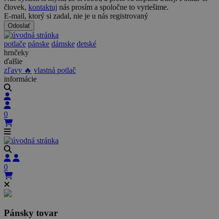
človek,
kontaktuj
nás prosím a spoločne to vyriešime.
E-mail, ktorý si zadal, nie je u nás registrovaný
Odoslať
potlače
pánske
dámske
detské
hrnčeky
ďalšie
zľavy 🔥
vlastná potlač
informácie
0
0
Pánsky tovar