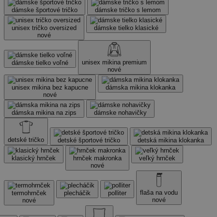
dámske športové tričko
dámske tričko s lemom
unisex tričko oversized
dámske tielko klasické
nové
unisex mikina premium
dámske tielko voľné
nové
unisex mikina bez kapucne
dámska mikina klokanka
nové
dámska mikina na zips
dámske nohavičky
detské tričko
detské športové tričko
detská mikina klokanka
klasický hrnček
hrnček makronka
veľký hrnček
nové
flaša na vodu
termohrnček
plecháčik
polliter
nové
nové