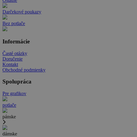
Ostatné
Darčekové poukazy
Bez potlače
Informácie
Časté otázky
Doručenie
Kontakt
Obchodné podmienky
Spolupráca
Pre grafikov
potlače
pánske
dámske