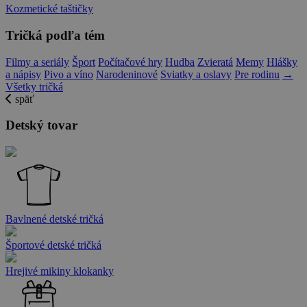
Kozmetické taštičky
Tričká podľa tém
Filmy a seriály
Šport
Počítačové hry
Hudba
Zvieratá
Memy
Hlášky
a nápisy
Pivo a víno
Narodeninové
Sviatky a oslavy
Pre rodinu
→
Všetky tričká
späť
Detský tovar
Bavlnené detské tričká
Športové detské tričká
Hrejivé mikiny klokanky