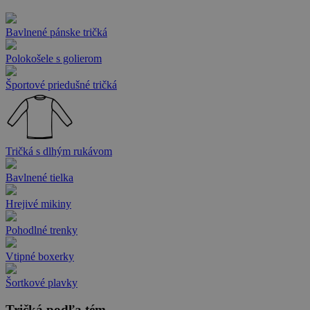
Bavlnené pánske tričká
Polokošele s golierom
Športové priedušné tričká
Tričká s dlhým rukávom
Bavlnené tielka
Hrejivé mikiny
Pohodlné trenky
Vtipné boxerky
Šortkové plavky
Tričká podľa tém