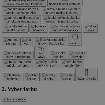
unisex mikina premium
unisex mikina bez kapucne
pánska mikina na zips
dámska mikina klokanka
dámska mikina na zips
detská mikina klokanka
pánske trenky
boxerky
dámske nohavičky
taška
vankúš
zástera
vak
šiltovka baseballka
batoh
šiltovka truckerka
taštička
ľadvinka
hrnček makronka
veľký hrnček
termohrnček
flaša na vodu
plecháčik
polliter
šľapky
puzzle
2. Vyber farbu
Zobraziť všetky