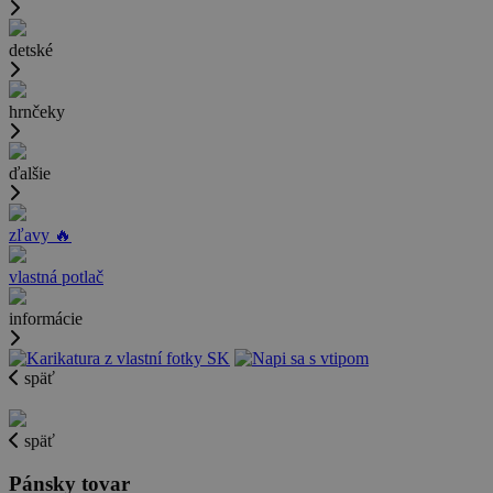
detské
hrnčeky
ďalšie
zľavy 🔥
vlastná potlač
informácie
späť
späť
Pánsky tovar