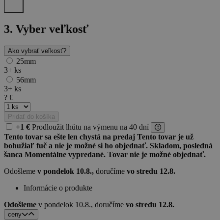
3.
Vyber veľkosť
Ako vybrať veľkosť?
25mm
3+
ks
56mm
3+
ks
?
€
Pridať do košíka
+1 €
Prodloužit lhůtu
na výmenu
na 40 dní
Tento tovar sa ešte len chystá na predaj
Tento tovar je už
bohužiaľ fuč a nie je možné si ho objednať.
Skladom, posledná
šanca
Momentálne vypredané. Tovar nie je možné objednať.
Odošleme
v pondelok 10.8.,
doručíme
vo stredu 12.8.
Informácie o produkte
Odošleme
v pondelok 10.8.,
doručíme
vo stredu 12.8.
ceny