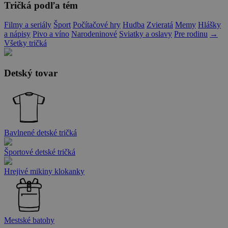
Tričká podľa tém
Filmy a seriály
Šport
Počítačové hry
Hudba
Zvieratá
Memy
Hlášky
a nápisy
Pivo a víno
Narodeninové
Sviatky a oslavy
Pre rodinu
→
Všetky tričká
Detský tovar
Bavlnené detské tričká
Športové detské tričká
Hrejivé mikiny klokanky
Mestské batohy