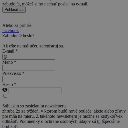
zabudol/a, môžeš si ho nechať poslať na e-mail.
Prihlásiť sa
Alebo sa prihlás:
facebook
Zabudnuté heslo?
Ak ešte nemáš účet,
zaregistruj sa
.
E-mail *
Meno *
Priezvisko *
Heslo *
Súhlasím so zasielaním newsletteru
zhruba 2x za týždeň, v ktorom budú nové potlače, akcie alebo zľavy
pre mňa na mieru. Z takéhoto newsletteru je možne sa kedykoľvek
odhlásiť. Podmienky o ochrane osobných údajov sú
tu
(špeciálne
bod
3.4
).