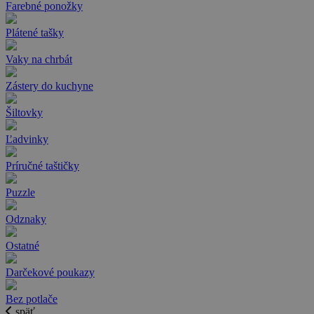
Farebné ponožky
Plátené tašky
Vaky na chrbát
Zástery do kuchyne
Šiltovky
Ľadvinky
Príručné taštičky
Puzzle
Odznaky
Ostatné
Darčekové poukazy
Bez potlače
späť