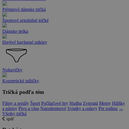
Prémiové dámske tričká
Športové priedušné tričké
Dámske tielka
Hrejivé bavlnené mikiny
Nohavičky
Kozmetické taštičky
Tričká podľa tém
Filmy a seriály
Šport
Počítačové hry
Hudba
Zvieratá
Memy
Hlášky
a nápisy
Pivo a víno
Narodeninové
Sviatky a oslavy
Pre rodinu
→
Všetky tričká
späť