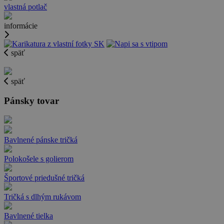
vlastná potlač
informácie
späť
späť
Pánsky tovar
Bavlnené pánske tričká
Polokošele s golierom
Športové priedušné tričká
Tričká s dlhým rukávom
Bavlnené tielka