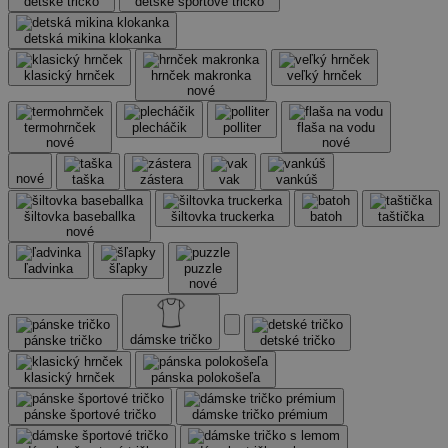
detské tričko
detské športové tričko
detská mikina klokanka
klasický hrnček
hrnček makronka
veľký hrnček
nové
termohrnček
plecháčik
polliter
flaša na vodu
nové
nové
nové
taška
zástera
vak
vankúš
šiltovka baseballka
šiltovka truckerka
batoh
taštička
nové
ľadvinka
šľapky
puzzle
nové
dámske tričko
pánske tričko
detské tričko
klasický hrnček
pánska polokošeľa
pánske športové tričko
dámske tričko prémium