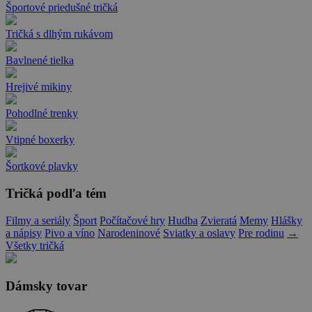
Športové priedušné tričká
Tričká s dlhým rukávom
Bavlnené tielka
Hrejivé mikiny
Pohodlné trenky
Vtipné boxerky
Šortkové plavky
Tričká podľa tém
Filmy a seriály
Šport
Počítačové hry
Hudba
Zvieratá
Memy
Hlášky
a nápisy
Pivo a víno
Narodeninové
Sviatky a oslavy
Pre rodinu
→
Všetky tričká
Dámsky tovar