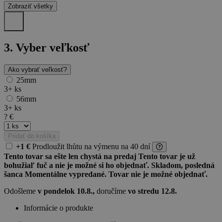
Zobraziť všetky
3.
Vyber veľkosť
Ako vybrať veľkosť?
25mm
3+
ks
56mm
3+
ks
?
€
Pridať do košíka
+1 €
Prodloužit lhůtu
na výmenu
na 40 dní
Tento tovar sa ešte len chystá na predaj
Tento tovar je už
bohužiaľ fuč a nie je možné si ho objednať.
Skladom, posledná
šanca
Momentálne vypredané. Tovar nie je možné objednať.
Odošleme
v pondelok 10.8.,
doručíme
vo stredu 12.8.
Informácie o produkte