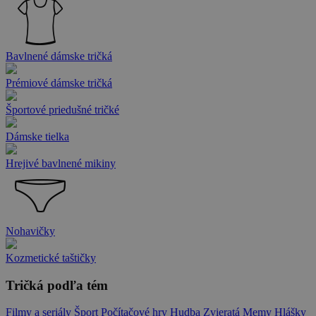
Bavlnené dámske tričká
Prémiové dámske tričká
Športové priedušné tričké
Dámske tielka
Hrejivé bavlnené mikiny
Nohavičky
Kozmetické taštičky
Tričká podľa tém
Filmy a seriály
Šport
Počítačové hry
Hudba
Zvieratá
Memy
Hlášky