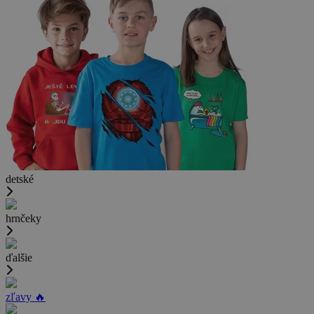
detské
hrnčeky
ďalšie
zľavy 🔥