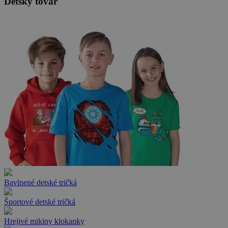
Detský tovar
Bavlnené detské tričká
Športové detské tričká
Hrejivé mikiny klokanky