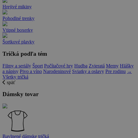
Hrejivé mikiny
Pohodlné trenky
Vtipné boxerky
Šortkové plavky
Tričká podľa tém
Filmy a seriály
Šport
Počítačové hry
Hudba
Zvieratá
Memy
Hlášky
a nápisy
Pivo a víno
Narodeninové
Sviatky a oslavy
Pre rodinu
→
Všetky tričká
späť
Dámsky tovar
Bavlnené dámske tričká