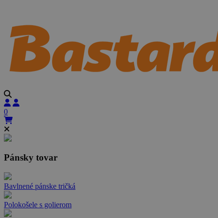
0
Pánsky tovar
Bavlnené pánske tričká
Polokošele s golierom