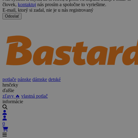
človek,
kontaktuj
nás prosím a spoločne to vyriešime.
E-mail, ktorý si zadal, nie je u nás registrovaný
Odoslať
potlače
pánske
dámske
detské
hrnčeky
ďalšie
zľavy 🔥
vlastná potlač
informácie
0