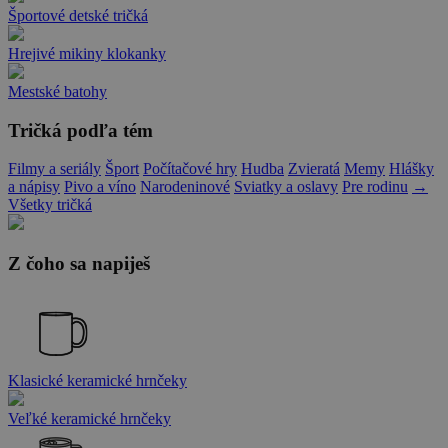
Športové detské tričká
Hrejivé mikiny klokanky
Mestské batohy
Tričká podľa tém
Filmy a seriály
Šport
Počítačové hry
Hudba
Zvieratá
Memy
Hlášky
a nápisy
Pivo a víno
Narodeninové
Sviatky a oslavy
Pre rodinu
→
Všetky tričká
Z čoho sa napiješ
Klasické keramické hrnčeky
Veľké keramické hrnčeky