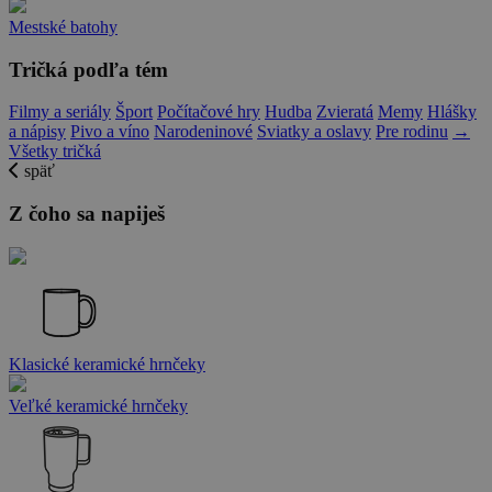
Mestské batohy
Tričká podľa tém
Filmy a seriály
Šport
Počítačové hry
Hudba
Zvieratá
Memy
Hlášky
a nápisy
Pivo a víno
Narodeninové
Sviatky a oslavy
Pre rodinu
→
Všetky tričká
späť
Z čoho sa napiješ
Klasické keramické hrnčeky
Veľké keramické hrnčeky