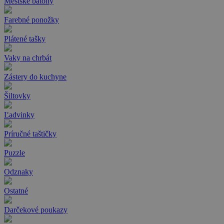
Mestské batohy
Farebné ponožky
Plátené tašky
Vaky na chrbát
Zástery do kuchyne
Šiltovky
Ľadvinky
Príručné taštičky
Puzzle
Odznaky
Ostatné
Darčekové poukazy