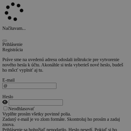
Načítavam...
Prihlásenie
Registrácia
Práve sme na uvedenú adresu odoslali inštrukcie pre vytvorenie
nového hesla k účtu. Akonáhle si teda vyberieš nové heslo, budeš
ho môcť vyplniť aj tu.
E-mail
Heslo
Neodhlasovať
Vyplňte prosím všetky povinné polia.
Zadaný e-mail je vo zlom formáte. Skontroluj ho prosím a zadaj
znova.
Prihlásenie sa bohužiaľ nepodarilo. Heslo nesedí. Pokiaľ si ho