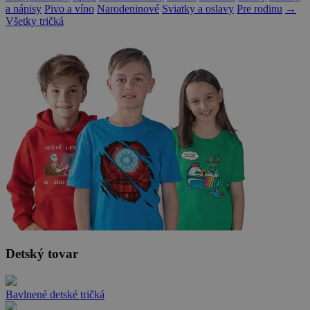
a nápisy
Pivo a víno
Narodeninové
Sviatky a oslavy
Pre rodinu
→
Všetky tričká
Detský tovar
Bavlnené detské tričká