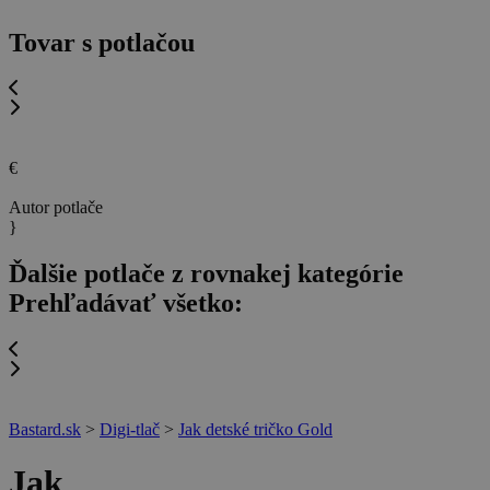
Tovar s potlačou
€
Autor potlače
}
Ďalšie potlače z rovnakej kategórie
Prehľadávať všetko:
Bastard.sk
>
Digi-tlač
>
Jak detské tričko Gold
Jak