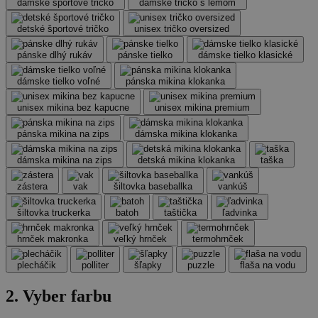
dámske športové tričko
dámske tričko s lemom
detské športové tričko
unisex tričko oversized
pánske dlhý rukáv
pánske tielko
dámske tielko klasické
dámske tielko voľné
pánska mikina klokanka
unisex mikina bez kapucne
unisex mikina premium
pánska mikina na zips
dámska mikina klokanka
dámska mikina na zips
detská mikina klokanka
taška
zástera
vak
šiltovka baseballka
vankúš
šiltovka truckerka
batoh
taštička
ľadvinka
hrnček makronka
veľký hrnček
termohrnček
plecháčik
polliter
šľapky
puzzle
flaša na vodu
2. Vyber farbu